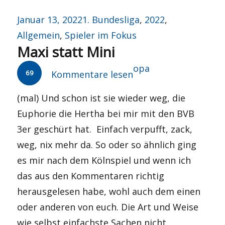
Veröffentlicht
Kategorien
Januar 13, 2022
1. Bundesliga
,
2022
,
am
Allgemein
,
Spieler im Fokus
Maxi statt Mini
Autor
opa
69
Kommentare lesen
(mal) Und schon ist sie wieder weg, die
Euphorie die Hertha bei mir mit den BVB
3er geschürt hat. Einfach verpufft, zack,
weg, nix mehr da. So oder so ähnlich ging
es mir nach dem Kölnspiel und wenn ich
das aus den Kommentaren richtig
herausgelesen habe, wohl auch dem einen
oder anderen von euch. Die Art und Weise
wie selbst einfachste Sachen nicht