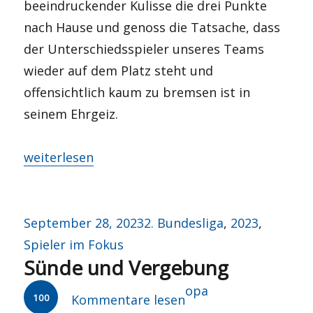
beeindruckender Kulisse die drei Punkte
nach Hause und genoss die Tatsache, dass
der Unterschiedsspieler unseres Teams
wieder auf dem Platz steht und
offensichtlich kaum zu bremsen ist in
seinem Ehrgeiz.
„Des dreckige Dutzend“
weiterlesen
Veröffentlicht
Kategorien
September 28, 2023
2. Bundesliga
,
2023
,
am
Spieler im Fokus
Sünde und Vergebung
Autor
opa
100
Kommentare lesen