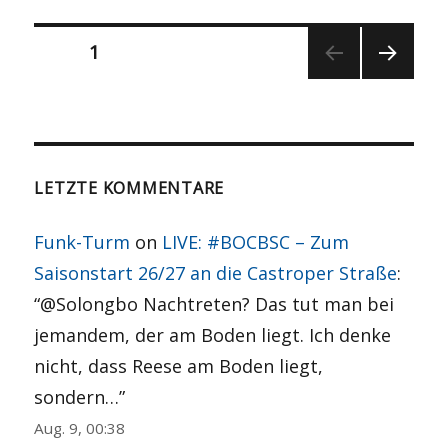
Seitennummerierung
SEITE
1
NÄCH
der
STE
SEITE
Beiträge
LETZTE KOMMENTARE
Funk-Turm
on
LIVE: #BOCBSC – Zum
Saisonstart 26/27 an die Castroper Straße
:
“
@Solongbo Nachtreten? Das tut man bei
jemandem, der am Boden liegt. Ich denke
nicht, dass Reese am Boden liegt,
sondern…
”
Aug. 9, 00:38