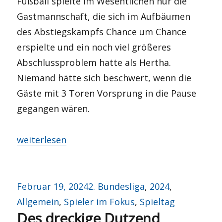
Fußball spielte im Wesentlichen nur die
Gastmannschaft, die sich im Aufbäumen
des Abstiegskampfs Chance um Chance
erspielte und ein noch viel größeres
Abschlussproblem hatte als Hertha.
Niemand hätte sich beschwert, wenn die
Gäste mit 3 Toren Vorsprung in die Pause
gegangen wären.
„Home sweet home?“
weiterlesen
Veröffentlicht
Kategorien
Februar 19, 2024
2. Bundesliga
,
2024
,
am
Allgemein
,
Spieler im Fokus
,
Spieltag
Des dreckige Dutzend