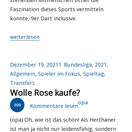
stehenden Mitmenschen sicher die
Faszination dieses Sports vermitteln
konnte, 9er Dart inclusive.
„Happy new year…“
weiterlesen
Veröffentlicht
Kategorien
Dezember 19, 2021
1. Bundesliga
,
2021
,
am
Allgemein
,
Spieler im Fokus
,
Spieltag
,
Transfers
Wolle Rose kaufe?
Autor
opa
309
Kommentare lesen
(opa) Oh, wie ist das schön! Als Herthaner
ist man ja nicht nur leidensfähig, sondern