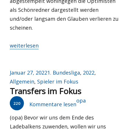
abgestempelt wohingegen die Optimisten
als Schönredner dargestellt werden
und/oder langsam den Glauben verlieren zu
scheinen.
„Kempf, Marc-Oliver – Spieler im (Quarantäne-)
weiterlesen
Veröffentlicht
Kategorien
Januar 27, 2022
1. Bundesliga
,
2022
,
am
Allgemein
,
Spieler im Fokus
Transfers im Fokus
Autor
opa
220
Kommentare lesen
(opa) Bevor wir uns dem Ende des
Ladebalkens zuwenden, wollen wir uns