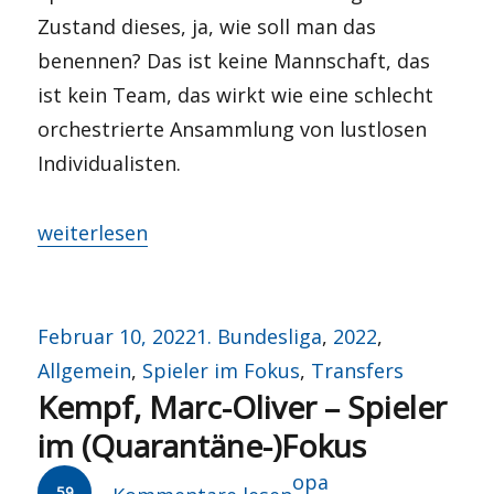
Zustand dieses, ja, wie soll man das
benennen? Das ist keine Mannschaft, das
ist kein Team, das wirkt wie eine schlecht
orchestrierte Ansammlung von lustlosen
Individualisten.
„Guter Rat ist teuer“
weiterlesen
Veröffentlicht
Kategorien
Februar 10, 2022
1. Bundesliga
,
2022
,
am
Allgemein
,
Spieler im Fokus
,
Transfers
Kempf, Marc-Oliver – Spieler
im (Quarantäne-)Fokus
Autor
opa
59