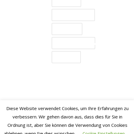
Testspiel
Dezember
Trainingslager
2024
November
Transfers
2024
Uncategorized
Oktober
2024
Verletzte
September
2024
August
2024
Juli 2024
Juni 2024
Diese Website verwendet Cookies, um Ihre Erfahrungen zu
verbessern. Wir gehen davon aus, dass dies für Sie in
Mai 2024
Ordnung ist, aber Sie können die Verwendung von Cookies
April
ablehnen, wenn Sie dies wünschen.
Cookie Einstellungen