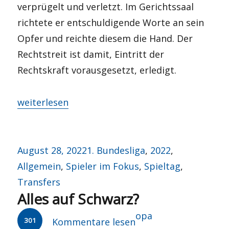
verprügelt und verletzt. Im Gerichtssaal
richtete er entschuldigende Worte an sein
Opfer und reichte diesem die Hand. Der
Rechtstreit ist damit, Eintritt der
Rechtskraft vorausgesetzt, erledigt.
„Sünde und Vergebung“
weiterlesen
Veröffentlicht
Kategorien
August 28, 2022
1. Bundesliga
,
2022
,
am
Allgemein
,
Spieler im Fokus
,
Spieltag
,
Transfers
Alles auf Schwarz?
Autor
opa
301
Kommentare lesen