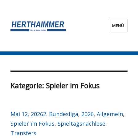
MENÜ
HERTHA?IMMER!
Kategorie:
Spieler im Fokus
Veröffentlicht
Kategorien
Mai 12, 2026
2. Bundesliga
,
2026
,
Allgemein
,
am
Spieler im Fokus
,
Spieltagsnachlese
,
Transfers