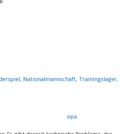
e.
derspiel
,
Nationalmannschaft
,
Trainingslager
,
Autor
opa