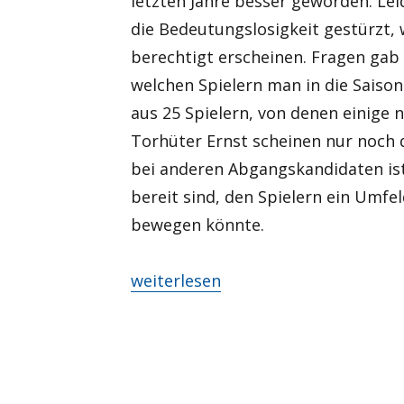
letzten Jahre besser geworden. Leid
die Bedeutungslosigkeit gestürzt,
berechtigt erscheinen. Fragen gab 
welchen Spielern man in die Saison
aus 25 Spielern, von denen einige
Torhüter Ernst scheinen nur noch d
bei anderen Abgangskandidaten ist 
bereit sind, den Spielern ein Umfe
bewegen könnte.
„Mit dem Schattenkad(av)er auf di
weiterlesen