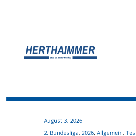
UNSER HERTHA BSC BLOG
HERTHA?IMMER!
Veröffentlicht
August 3, 2026
am
Kategorien
2. Bundesliga
,
2026
,
Allgemein
,
Tes