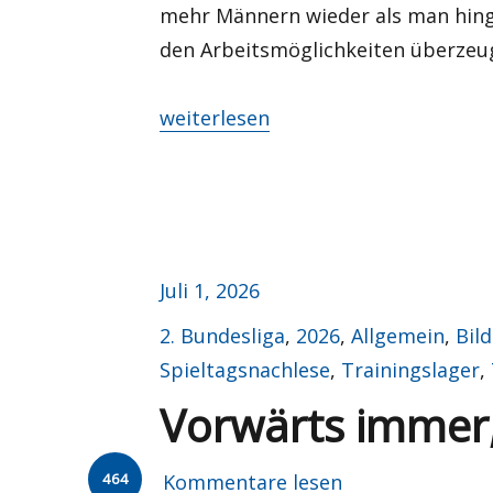
mehr Männern wieder als man hing
den Arbeitsmöglichkeiten überzeug
„Viertelfinalrunde, wir kommen!“
weiterlesen
Veröffentlicht
Juli 1, 2026
am
Kategorien
2. Bundesliga
,
2026
,
Allgemein
,
Bil
Spieltagsnachlese
,
Trainingslager
,
Vorwärts immer
464
Kommentare lesen