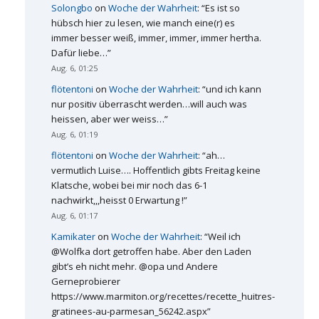
Solongbo
on
Woche der Wahrheit
: “
Es ist so
hübsch hier zu lesen, wie manch eine(r) es
immer besser weiß, immer, immer, immer hertha.
Dafür liebe…
”
Aug. 6, 01:25
flötentoni
on
Woche der Wahrheit
: “
und ich kann
nur positiv überrascht werden…will auch was
heissen, aber wer weiss…
”
Aug. 6, 01:19
flötentoni
on
Woche der Wahrheit
: “
ah…
vermutlich Luise…. Hoffentlich gibts Freitag keine
Klatsche, wobei bei mir noch das 6-1
nachwirkt,,,heisst 0 Erwartung !
”
Aug. 6, 01:17
Kamikater
on
Woche der Wahrheit
: “
Weil ich
@Wolfka dort getroffen habe. Aber den Laden
gibt’s eh nicht mehr. @opa und Andere
Gerneprobierer
https://www.marmiton.org/recettes/recette_huitres-
gratinees-au-parmesan_56242.aspx
”