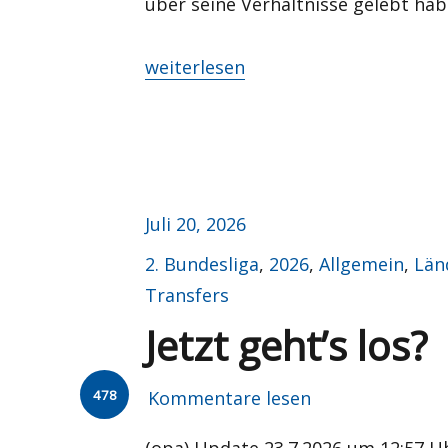
über seine Verhältnisse gelebt hab
„Woche der Wahrheit“
weiterlesen
Veröffentlicht
Juli 20, 2026
am
Kategorien
2. Bundesliga
,
2026
,
Allgemein
,
Län
Transfers
Jetzt geht’s los?
478
Kommentare lesen