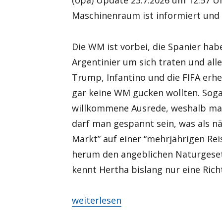
(opa) Update 23.7.2026 um 12:57 Uh
Maschinenraum ist informiert und d
Die WM ist vorbei, die Spanier hab
Argentinier um sich traten und all
Trump, Infantino und die FIFA erhe
gar keine WM gucken wollten. Soga
willkommene Ausrede, weshalb man
darf man gespannt sein, was als 
Markt” auf einer “mehrjährigen Rei
herum den angeblichen Naturgesetz
kennt Hertha bislang nur eine Richt
„Jetzt geht’s los?“
weiterlesen