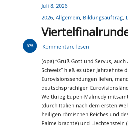
Veröffentlicht
Juli 8, 2026
am
Kategorien
2026
,
Allgemein
,
Bildungsauftrag
,
Viertelfinalrun
375
Kommentare lesen
(opa) “Grüß Gott und Servus, auch 
Schweiz” hieß es über Jahrzehnte
Eurovisionssendungen liefen, man
deutschsprachigen Eurovisionslän
Weltkrieg Eupen-Malmedy mitsamt 
(durch Italien nach dem ersten Wel
heiligen römischen Reiches und de
Palme brachte) und Liechtenstein (