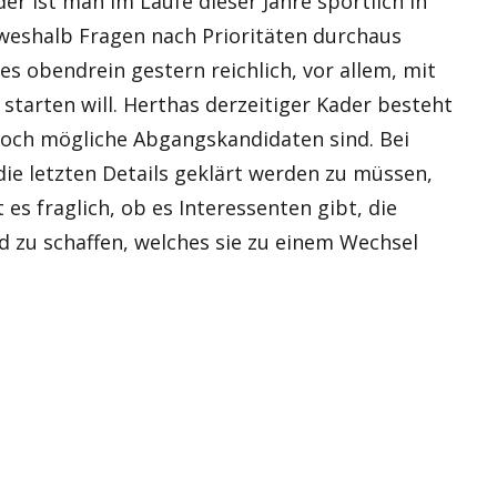
er ist man im Laufe dieser Jahre sportlich in
 weshalb Fragen nach Prioritäten durchaus
es obendrein gestern reichlich, vor allem, mit
 starten will. Herthas derzeitiger Kader besteht
 noch mögliche Abgangskandidaten sind. Bei
ie letzten Details geklärt werden zu müssen,
es fraglich, ob es Interessenten gibt, die
ld zu schaffen, welches sie zu einem Wechsel
e Hüpfburg?“