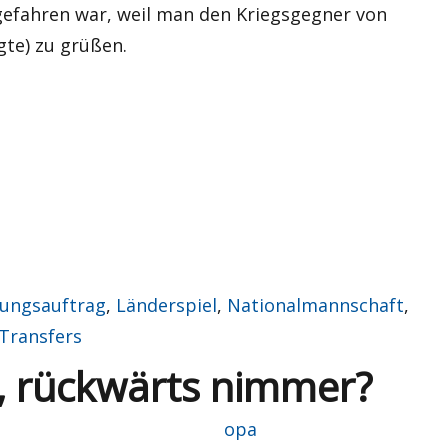
efahren war, weil man den Kriegsgegner von
te) zu grüßen.
dungsauftrag
,
Länderspiel
,
Nationalmannschaft
,
Transfers
, rückwärts nimmer?
Autor
opa