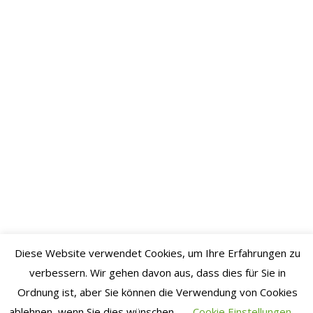
Oktober
2020
September
2020
August
2020
Juli 2020
Juni 2020
Mai 2020
April
2020
März
Diese Website verwendet Cookies, um Ihre Erfahrungen zu
verbessern. Wir gehen davon aus, dass dies für Sie in
2020
Ordnung ist, aber Sie können die Verwendung von Cookies
Februar
ablehnen, wenn Sie dies wünschen.
Cookie Einstellungen