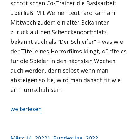
schottischen Co-Trainer die Basisarbeit
überließ. Mit Werner Leuthard kam am
Mittwoch zudem ein alter Bekannter
zurück auf den Schenckendorffplatz,
bekannt auch als “Der Schleifer” – was wie
der Titel eines Horrorfilms klingt, dürfte es
für die Spieler in den nächsten Wochen
auch werden, denn selbst wenn man
absteigen sollte, wird man danach fit wie
ein Turnschuh sein.
„Die Ruhe vor dem Sturm?“
weiterlesen
Veröffentlicht
Kategorien
März 14, 2022
1. Bundesliga
,
2022
,