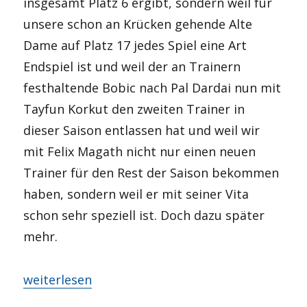
insgesamt Platz 6 ergibt, sondern weil für
unsere schon an Krücken gehende Alte
Dame auf Platz 17 jedes Spiel eine Art
Endspiel ist und weil der an Trainern
festhaltende Bobic nach Pal Dardai nun mit
Tayfun Korkut den zweiten Trainer in
dieser Saison entlassen hat und weil wir
mit Felix Magath nicht nur einen neuen
Trainer für den Rest der Saison bekommen
haben, sondern weil er mit seiner Vita
schon sehr speziell ist. Doch dazu später
mehr.
„LIVE: BSCTSG – Neuanfang oder Anfang vom En
weiterlesen