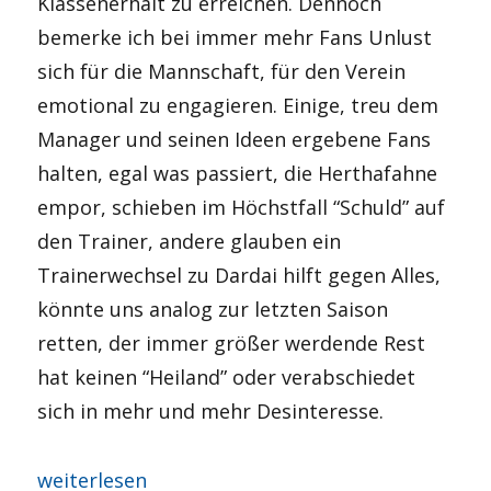
Klassenerhalt zu erreichen. Dennoch
bemerke ich bei immer mehr Fans Unlust
sich für die Mannschaft, für den Verein
emotional zu engagieren. Einige, treu dem
Manager und seinen Ideen ergebene Fans
halten, egal was passiert, die Herthafahne
empor, schieben im Höchstfall “Schuld” auf
den Trainer, andere glauben ein
Trainerwechsel zu Dardai hilft gegen Alles,
könnte uns analog zur letzten Saison
retten, der immer größer werdende Rest
hat keinen “Heiland” oder verabschiedet
sich in mehr und mehr Desinteresse.
„LIVE: #BMGBSC – Top oder Flop die zweite“
weiterlesen