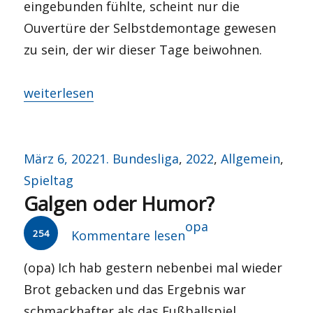
eingebunden fühlte, scheint nur die
Ouvertüre der Selbstdemontage gewesen
zu sein, der wir dieser Tage beiwohnen.
„FC Hoolywood“
weiterlesen
Veröffentlicht
Kategorien
März 6, 2022
1. Bundesliga
,
2022
,
Allgemein
,
am
Spieltag
Galgen oder Humor?
Autor
opa
254
Kommentare lesen
(opa) Ich hab gestern nebenbei mal wieder
Brot gebacken und das Ergebnis war
schmackhafter als das Fußballspiel,