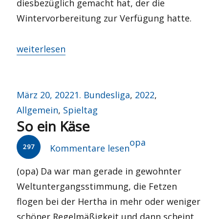
diesbezüglich gemacht hat, der die
Wintervorbereitung zur Verfügung hatte.
„Trainingslager in der Eistonne“
weiterlesen
Veröffentlicht
Kategorien
März 20, 2022
1. Bundesliga
,
2022
,
am
Allgemein
,
Spieltag
So ein Käse
Autor
opa
297
Kommentare lesen
(opa) Da war man gerade in gewohnter
Weltuntergangsstimmung, die Fetzen
flogen bei der Hertha in mehr oder weniger
schöner Regelmäßigkeit und dann scheint