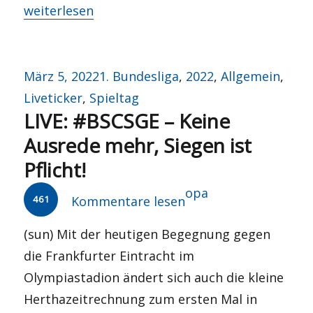
„Galgen oder Humor?“
weiterlesen
Veröffentlicht
Kategorien
März 5, 2022
1. Bundesliga
,
2022
,
Allgemein
,
am
Liveticker
,
Spieltag
LIVE: #BSCSGE – Keine
Ausrede mehr, Siegen ist
Pflicht!
Autor
opa
461
Kommentare lesen
(sun) Mit der heutigen Begegnung gegen
die Frankfurter Eintracht im
Olympiastadion ändert sich auch die kleine
Herthazeitrechnung zum ersten Mal in