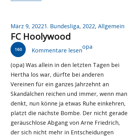
Veröffentlicht
Kategorien
März 9, 2022
1. Bundesliga
,
2022
,
Allgemein
FC Hoolywood
am
Autor
opa
160
Kommentare lesen
(opa) Was allein in den letzten Tagen bei
Hertha los war, dürfte bei anderen
Vereinen für ein ganzes Jahrzehnt an
Skandälchen reichen und immer, wenn man
denkt, nun könne ja etwas Ruhe einkehren,
platzt die nächste Bombe. Der nicht gerade
geräuschlose Abgang von Arne Friedrich,
der sich nicht mehr in Entscheidungen