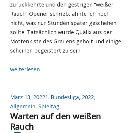
zurückkehrte und den gestrigen “weißer
Rauch”-Opener schrieb, ahnte ich noch
nicht, was nur Stunden später geschehen
sollte. Tatsächlich wurde Quälix aus der
Mottenkiste des Grauens geholt und einige
scheinen begeistert zu sein.
„Bella gerant alii…“
weiterlesen
Veröffentlicht
Kategorien
März 13, 2022
1. Bundesliga
,
2022
,
am
Allgemein
,
Spieltag
Warten auf den weißen
Rauch