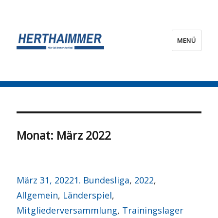
MENÜ
HERTHA?IMMER!
Monat:
März 2022
Veröffentlicht
Kategorien
März 31, 2022
1. Bundesliga
,
2022
,
am
Allgemein
,
Länderspiel
,
Mitgliederversammlung
,
Trainingslager