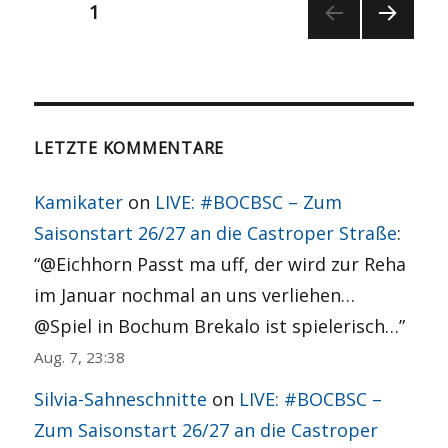
Seitennummerierung
SEITE
1
NÄCH
der
STE
SEITE
Beiträge
LETZTE KOMMENTARE
Kamikater
on
LIVE: #BOCBSC – Zum
Saisonstart 26/27 an die Castroper Straße
:
“
@Eichhorn Passt ma uff, der wird zur Reha
im Januar nochmal an uns verliehen…
@Spiel in Bochum Brekalo ist spielerisch…
”
Aug. 7, 23:38
Silvia-Sahneschnitte
on
LIVE: #BOCBSC –
Zum Saisonstart 26/27 an die Castroper