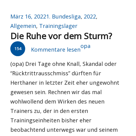
Veröffentlicht
Kategorien
März 16, 2022
1. Bundesliga
,
2022
,
am
Allgemein
,
Trainingslager
Die Ruhe vor dem Sturm?
Autor
opa
154
Kommentare lesen
(opa) Drei Tage ohne Knall, Skandal oder
“Rücktrittrausschmiss” dürften für
Herthaner in letzter Zeit eher ungewohnt
gewesen sein. Rechnen wir das mal
wohlwollend dem Wirken des neuen
Trainers zu, der in den ersten
Trainingseinheiten bisher eher
beobachtend unterwegs war und seinem