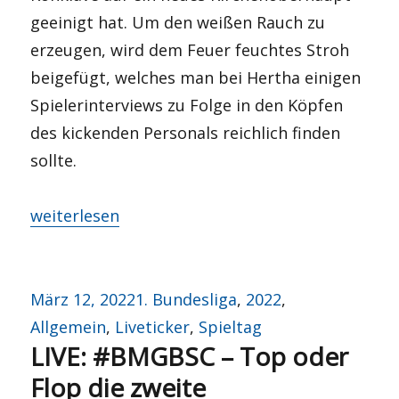
geeinigt hat. Um den weißen Rauch zu
erzeugen, wird dem Feuer feuchtes Stroh
beigefügt, welches man bei Hertha einigen
Spielerinterviews zu Folge in den Köpfen
des kickenden Personals reichlich finden
sollte.
„Warten auf den weißen Rauch“
weiterlesen
Veröffentlicht
Kategorien
März 12, 2022
1. Bundesliga
,
2022
,
am
Allgemein
,
Liveticker
,
Spieltag
LIVE: #BMGBSC – Top oder
Flop die zweite