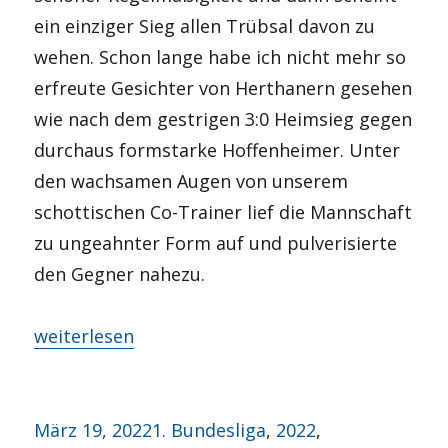
ein einziger Sieg allen Trübsal davon zu
wehen. Schon lange habe ich nicht mehr so
erfreute Gesichter von Herthanern gesehen
wie nach dem gestrigen 3:0 Heimsieg gegen
durchaus formstarke Hoffenheimer. Unter
den wachsamen Augen von unserem
schottischen Co-Trainer lief die Mannschaft
zu ungeahnter Form auf und pulverisierte
den Gegner nahezu.
„So ein Käse“
weiterlesen
Veröffentlicht
Kategorien
März 19, 2022
1. Bundesliga
,
2022
,