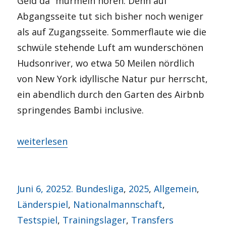
Geld da” murmeln hören. Denn auf
Abgangsseite tut sich bisher noch weniger
als auf Zugangsseite. Sommerflaute wie die
schwüle stehende Luft am wunderschönen
Hudsonriver, wo etwa 50 Meilen nördlich
von New York idyllische Natur pur herrscht,
ein abendlich durch den Garten des Airbnb
springendes Bambi inclusive.
„Sommerblues am Hudsonriver“
weiterlesen
Veröffentlicht
Kategorien
Juni 6, 2025
2. Bundesliga
,
2025
,
Allgemein
,
am
Länderspiel
,
Nationalmannschaft
,
Testspiel
,
Trainingslager
,
Transfers