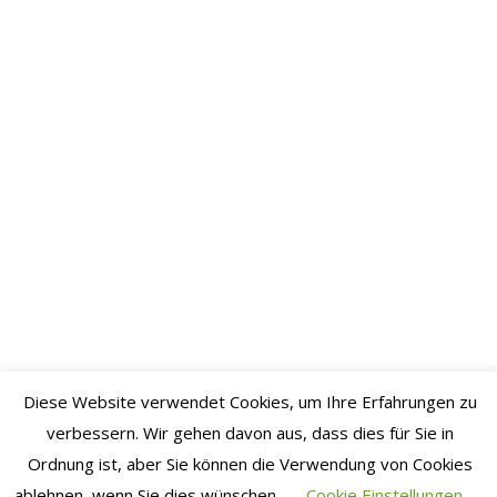
November
2022
Oktober
2022
September
2022
August
2022
Juli 2022
Juni 2022
Mai 2022
April
Diese Website verwendet Cookies, um Ihre Erfahrungen zu
verbessern. Wir gehen davon aus, dass dies für Sie in
2022
Ordnung ist, aber Sie können die Verwendung von Cookies
März
ablehnen, wenn Sie dies wünschen.
Cookie Einstellungen