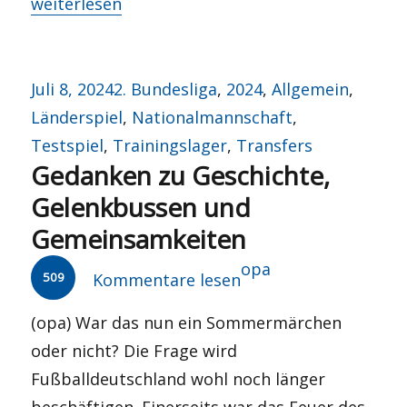
„Zu Mantua in Banden?“
weiterlesen
Veröffentlicht
Kategorien
Juli 8, 2024
2. Bundesliga
,
2024
,
Allgemein
,
am
Länderspiel
,
Nationalmannschaft
,
Testspiel
,
Trainingslager
,
Transfers
Gedanken zu Geschichte,
Gelenkbussen und
Gemeinsamkeiten
Autor
opa
509
Kommentare lesen
(opa) War das nun ein Sommermärchen
oder nicht? Die Frage wird
Fußballdeutschland wohl noch länger
beschäftigen. Einerseits war das Feuer des