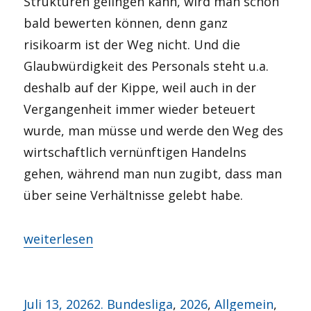
Strukturen gelingen kann, wird man schon
bald bewerten können, denn ganz
risikoarm ist der Weg nicht. Und die
Glaubwürdigkeit des Personals steht u.a.
deshalb auf der Kippe, weil auch in der
Vergangenheit immer wieder beteuert
wurde, man müsse und werde den Weg des
wirtschaftlich vernünftigen Handelns
gehen, während man nun zugibt, dass man
über seine Verhältnisse gelebt habe.
„Woche der Wahrheit“
weiterlesen
Veröffentlicht
Kategorien
Juli 13, 2026
2. Bundesliga
,
2026
,
Allgemein
,