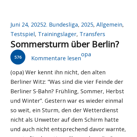
Veröffentlicht
Kategorien
Juni 24, 2025
2. Bundesliga
,
2025
,
Allgemein
,
am
Testspiel
,
Trainingslager
,
Transfers
Sommersturm über Berlin?
Autor
opa
576
Kommentare lesen
(opa) Wer kennt ihn nicht, den alten
Berliner Witz: “Was sind die vier Feinde der
Berliner S-Bahn? Frühling, Sommer, Herbst
und Winter”. Gestern war es wieder einmal
so weit, ein Sturm, den der Wetterdienst
nicht als Unwetter auf dem Schirm hatte
und auch nicht entsprechend davor warnte,