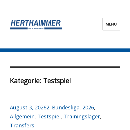
MENÜ
HERTHA?IMMER!
Kategorie:
Testspiel
Veröffentlicht
Kategorien
August 3, 2026
2. Bundesliga
,
2026
,
am
Allgemein
,
Testspiel
,
Trainingslager
,
Transfers