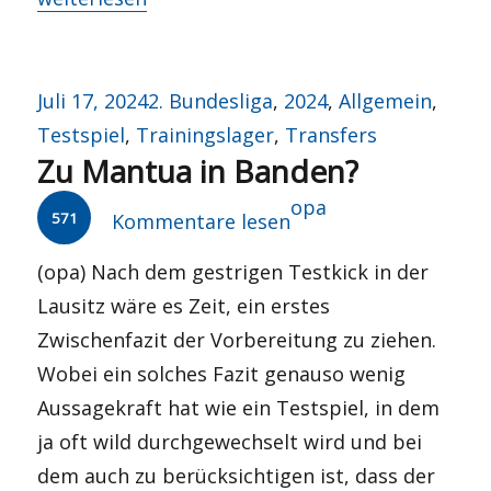
Veröffentlicht
Kategorien
Juli 17, 2024
2. Bundesliga
,
2024
,
Allgemein
,
am
Testspiel
,
Trainingslager
,
Transfers
Zu Mantua in Banden?
Autor
opa
571
Kommentare lesen
(opa) Nach dem gestrigen Testkick in der
Lausitz wäre es Zeit, ein erstes
Zwischenfazit der Vorbereitung zu ziehen.
Wobei ein solches Fazit genauso wenig
Aussagekraft hat wie ein Testspiel, in dem
ja oft wild durchgewechselt wird und bei
dem auch zu berücksichtigen ist, dass der