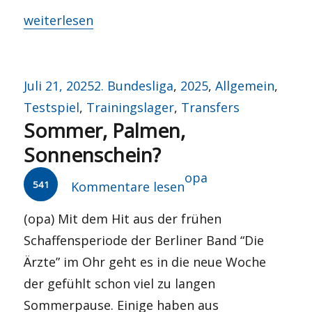
„Mit dem Schattenkad(av)er auf die Hüpfburg?“
weiterlesen
Veröffentlicht
Kategorien
Juli 21, 2025
2. Bundesliga
,
2025
,
Allgemein
,
am
Testspiel
,
Trainingslager
,
Transfers
Sommer, Palmen,
Sonnenschein?
Autor
opa
541
Kommentare lesen
(opa) Mit dem Hit aus der frühen
Schaffensperiode der Berliner Band “Die
Ärzte” im Ohr geht es in die neue Woche
der gefühlt schon viel zu langen
Sommerpause. Einige haben aus