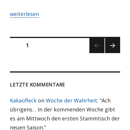
„Gedanken zu Geschichte, Gelenkbussen und G
weiterlesen
Seitennummerierung
SEITE
1
NÄCH
der
STE
SEITE
Beiträge
LETZTE KOMMENTARE
Kakaofleck
on
Woche der Wahrheit
: “
Ach
übrigens… In der kommenden Woche gibt
es am Mittwoch den ersten Stammtisch der
neuen Saison.
”