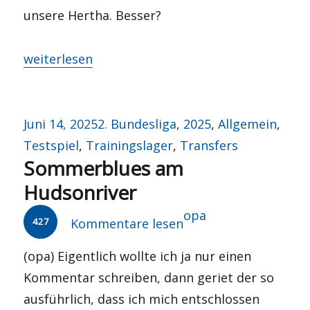
unsere Hertha. Besser?
„Sommersturm über Berlin?“
weiterlesen
Veröffentlicht
Kategorien
Juni 14, 2025
2. Bundesliga
,
2025
,
Allgemein
,
am
Testspiel
,
Trainingslager
,
Transfers
Sommerblues am
Hudsonriver
Autor
opa
427
Kommentare lesen
(opa) Eigentlich wollte ich ja nur einen
Kommentar schreiben, dann geriet der so
ausführlich, dass ich mich entschlossen