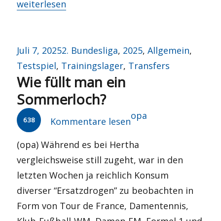
„Sommer, Palmen, Sonnenschein?“
weiterlesen
Veröffentlicht
Kategorien
Juli 7, 2025
2. Bundesliga
,
2025
,
Allgemein
,
am
Testspiel
,
Trainingslager
,
Transfers
Wie füllt man ein
Sommerloch?
Autor
opa
638
Kommentare lesen
(opa) Während es bei Hertha
vergleichsweise still zugeht, war in den
letzten Wochen ja reichlich Konsum
diverser “Ersatzdrogen” zu beobachten in
Form von Tour de France, Damentennis,
Klub-Fußball-WM, Damen-EM, Formel 1 und