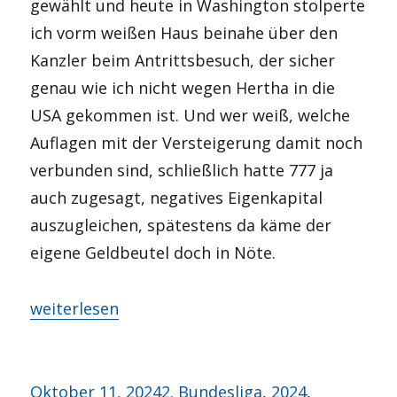
gewählt und heute in Washington stolperte
ich vorm weißen Haus beinahe über den
Kanzler beim Antrittsbesuch, der sicher
genau wie ich nicht wegen Hertha in die
USA gekommen ist. Und wer weiß, welche
Auflagen mit der Versteigerung damit noch
verbunden sind, schließlich hatte 777 ja
auch zugesagt, negatives Eigenkapital
auszugleichen, spätestens da käme der
eigene Geldbeutel doch in Nöte.
„Zwangsversteigert?“
weiterlesen
Veröffentlicht
Kategorien
Oktober 11, 2024
2. Bundesliga
,
2024
,