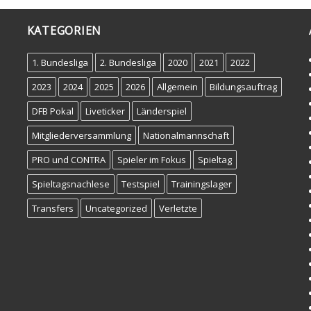
KATEGORIEN
1. Bundesliga
2. Bundesliga
2020
2021
2022
2023
2024
2025
2026
Allgemein
Bildungsauftrag
DFB Pokal
Liveticker
Länderspiel
Mitgliederversammlung
Nationalmannschaft
PRO und CONTRA
Spieler im Fokus
Spieltag
Spieltagsnachlese
Testspiel
Trainingslager
Transfers
Uncategorized
Verletzte