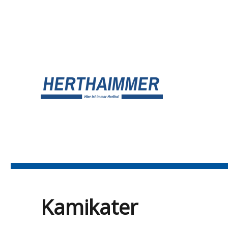
UNSER HERTHA BSC BLOG
HERTHA?IMMER!
Kamikater