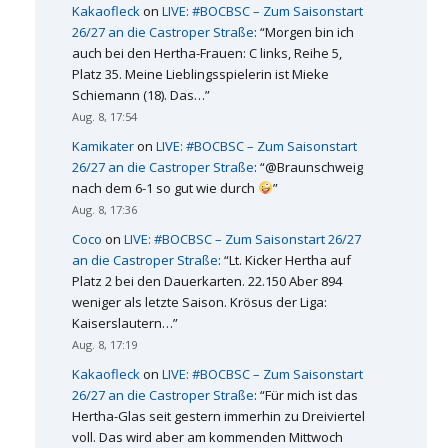
Kakaofleck
on
LIVE: #BOCBSC – Zum Saisonstart
26/27 an die Castroper Straße
: “
Morgen bin ich
auch bei den Hertha-Frauen: C links, Reihe 5,
Platz 35. Meine Lieblingsspielerin ist Mieke
Schiemann (18). Das…
”
Aug. 8, 17:54
Kamikater
on
LIVE: #BOCBSC – Zum Saisonstart
26/27 an die Castroper Straße
: “
@Braunschweig
nach dem 6-1 so gut wie durch
”
Aug. 8, 17:36
Coco
on
LIVE: #BOCBSC – Zum Saisonstart 26/27
an die Castroper Straße
: “
Lt. Kicker Hertha auf
Platz 2 bei den Dauerkarten. 22.150 Aber 894
weniger als letzte Saison. Krösus der Liga:
Kaiserslautern…
”
Aug. 8, 17:19
Kakaofleck
on
LIVE: #BOCBSC – Zum Saisonstart
26/27 an die Castroper Straße
: “
Für mich ist das
Hertha-Glas seit gestern immerhin zu Dreiviertel
voll. Das wird aber am kommenden Mittwoch