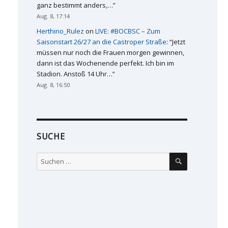
ganz bestimmt anders,…
”
Aug. 8, 17:14
Herthino_Rulez
on
LIVE: #BOCBSC – Zum
Saisonstart 26/27 an die Castroper Straße
: “
Jetzt
müssen nur noch die Frauen morgen gewinnen,
dann ist das Wochenende perfekt. Ich bin im
Stadion. Anstoß 14 Uhr…
”
Aug. 8, 16:50
SUCHE
SUCHEN
Suchen
nach: