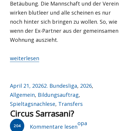
Betäubung. Die Mannschaft und der Verein
wirken blutleer und alle scheinen es nur
noch hinter sich bringen zu wollen. So, wie
wenn der Ex-Partner aus der gemeinsamen
Wohnung auszieht.
„Junimond“
weiterlesen
Veröffentlicht
Kategorien
April 21, 2026
2. Bundesliga
,
2026
,
am
Allgemein
,
Bildungsauftrag
,
Spieltagsnachlese
,
Transfers
Circus Sarrasani?
Autor
opa
204
Kommentare lesen