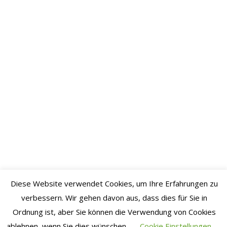
Juli 2021
Juni 2021
Mai 2021
April
2021
März
2021
Februar
2021
Januar
2021
Dezember
Diese Website verwendet Cookies, um Ihre Erfahrungen zu
2020
verbessern. Wir gehen davon aus, dass dies für Sie in
November
Ordnung ist, aber Sie können die Verwendung von Cookies
2020
ablehnen, wenn Sie dies wünschen.
Cookie Einstellungen