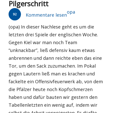
Pilgerschritt
Autor
opa
92
Kommentare lesen
(opa) In dieser Nachlese geht es um die
letzten drei Spiele der englischen Woche.
Gegen Kiel war man noch Team
“unknackbar”, ließ defensiv kaum etwas
anbrennen und dann reichte eben das eine
Tor, um den Sack zuzumachen. Im Pokal
gegen Lautern ließ man es krachen und
fackelte ein Offensivfeuerwerk ab, von dem
die Pfälzer heute noch Kopfschmerzen
haben und dafür bauten wir gestern den
Tabellenletzten ein wenig auf, indem wir
selbst die Arbeit verweigerten. Es dürfte