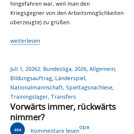
hingefahren war, weil man den
Kriegsgegner von den Arbeitsmöglichkeiten
überzeugte) zu grüßen.
„Viertelfinalrunde, wir kommen!“
weiterlesen
Veröffentlicht
Kategorien
Juli 1, 2026
2. Bundesliga
,
2026
,
Allgemein
,
am
Bildungsauftrag
,
Länderspiel
,
Nationalmannschaft
,
Spieltagsnachlese
,
Trainingslager
,
Transfers
Vorwärts immer, rückwärts
nimmer?
Autor
opa
464
Kommentare lesen