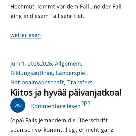
Hochmut kommt vor dem Fall und der Fall
ging in diesem Fall sehr tief.
„Vorwärts immer, rückwärts nimmer?“
weiterlesen
Veröffentlicht
Kategorien
Juni 1, 2026
2026
,
Allgemein
,
am
Bildungsauftrag
,
Länderspiel
,
Nationalmannschaft
,
Transfers
Kiitos ja hyvää päivanjatkoa!
Autor
opa
303
Kommentare lesen
(opa) Falls jemandem die Überschrift
spanisch vorkommt, liegt er nicht ganz