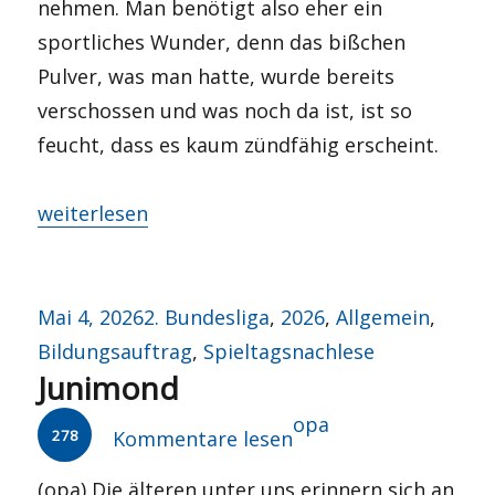
nehmen. Man benötigt also eher ein
sportliches Wunder, denn das bißchen
Pulver, was man hatte, wurde bereits
verschossen und was noch da ist, ist so
feucht, dass es kaum zündfähig erscheint.
„Saisonnachlese 2025/26“
weiterlesen
Veröffentlicht
Kategorien
Mai 4, 2026
2. Bundesliga
,
2026
,
Allgemein
,
am
Bildungsauftrag
,
Spieltagsnachlese
Junimond
Autor
opa
278
Kommentare lesen
(opa) Die älteren unter uns erinnern sich an