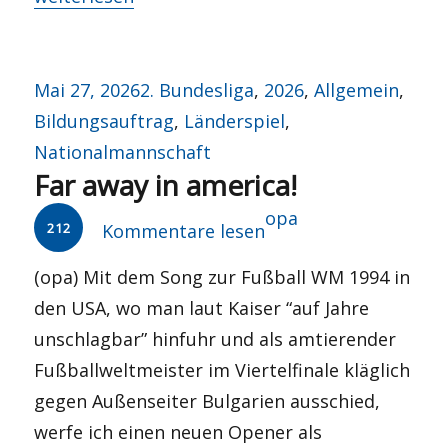
Veröffentlicht
Kategorien
Mai 27, 2026
2. Bundesliga
,
2026
,
Allgemein
,
am
Bildungsauftrag
,
Länderspiel
,
Nationalmannschaft
Far away in america!
Autor
opa
212
Kommentare lesen
(opa) Mit dem Song zur Fußball WM 1994 in
den USA, wo man laut Kaiser “auf Jahre
unschlagbar” hinfuhr und als amtierender
Fußballweltmeister im Viertelfinale kläglich
gegen Außenseiter Bulgarien ausschied,
werfe ich einen neuen Opener als