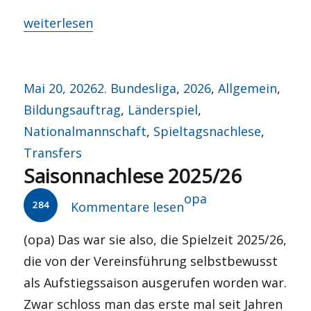
„Far away in america!“
weiterlesen
Veröffentlicht
Kategorien
Mai 20, 2026
2. Bundesliga
,
2026
,
Allgemein
,
am
Bildungsauftrag
,
Länderspiel
,
Nationalmannschaft
,
Spieltagsnachlese
,
Transfers
Saisonnachlese 2025/26
Autor
opa
284
Kommentare lesen
(opa) Das war sie also, die Spielzeit 2025/26,
die von der Vereinsführung selbstbewusst
als Aufstiegssaison ausgerufen worden war.
Zwar schloss man das erste mal seit Jahren