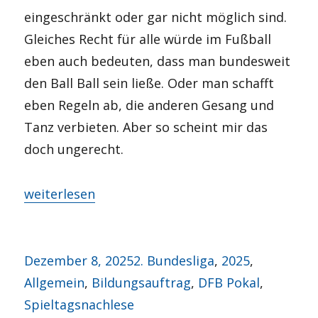
eingeschränkt oder gar nicht möglich sind.
Gleiches Recht für alle würde im Fußball
eben auch bedeuten, dass man bundesweit
den Ball Ball sein ließe. Oder man schafft
eben Regeln ab, die anderen Gesang und
Tanz verbieten. Aber so scheint mir das
doch ungerecht.
„Palmsonntag“
weiterlesen
Veröffentlicht
Kategorien
Dezember 8, 2025
2. Bundesliga
,
2025
,
am
Allgemein
,
Bildungsauftrag
,
DFB Pokal
,
Spieltagsnachlese