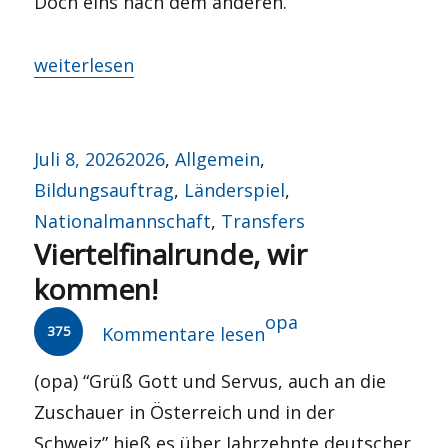
Doch eins nach dem anderen.
„Canossa oder Kasalla?“
weiterlesen
Veröffentlicht
Kategorien
Juli 8, 2026
2026
,
Allgemein
,
am
Bildungsauftrag
,
Länderspiel
,
Nationalmannschaft
,
Transfers
Viertelfinalrunde, wir
kommen!
Autor
opa
375
Kommentare lesen
(opa) “Grüß Gott und Servus, auch an die
Zuschauer in Österreich und in der
Schweiz” hieß es über Jahrzehnte deutscher