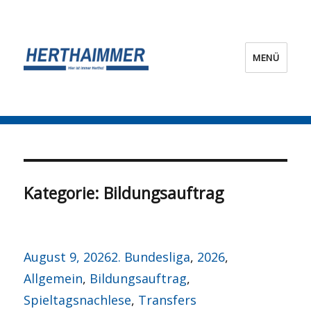
MENÜ
HERTHA?IMMER!
Kategorie:
Bildungsauftrag
Veröffentlicht
Kategorien
August 9, 2026
2. Bundesliga
,
2026
,
am
Allgemein
,
Bildungsauftrag
,
Spieltagsnachlese
,
Transfers