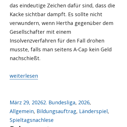
das eindeutige Zeichen dafür sind, dass die
Kacke sichtbar dampft. Es sollte nicht
verwundern, wenn Hertha gegenüber dem
Gesellschafter mit einem
Insolvenzverfahren für den Fall drohen
musste, falls man seitens A-Cap kein Geld
nachschießt.
„Circus Sarrasani?“
weiterlesen
Veröffentlicht
Kategorien
März 29, 2026
2. Bundesliga
,
2026
,
am
Allgemein
,
Bildungsauftrag
,
Länderspiel
,
Spieltagsnachlese