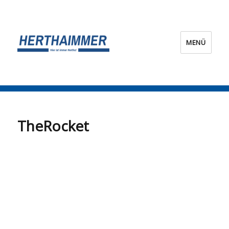
MENÜ
HERTHA?IMMER!
TheRocket
TheRocket
Team Technik vom Hertha?Immer! Blog.