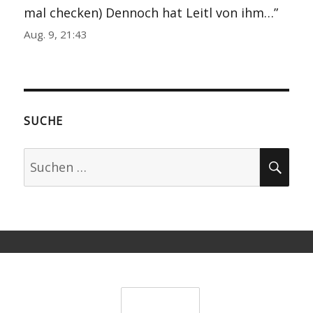
mal checken) Dennoch hat Leitl von ihm…
”
Aug. 9, 21:43
SUCHE
Suchen
SU
nach:
KATEGORIEN
ARCHIV
Über
uns
August
1.
Kontakt