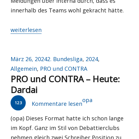
Meldungen über Interna durch, dass es
innerhalb des Teams wohl gekracht hätte.
„Rohe Weihnachten?“
weiterlesen
Veröffentlicht
Kategorien
März 26, 2024
2. Bundesliga
,
2024
,
am
Allgemein
,
PRO und CONTRA
PRO und CONTRA – Heute:
Dardai
Autor
opa
123
Kommentare lesen
(opa) Dieses Format hatte ich schon lange
im Kopf. Ganz im Stil von Debattierclubs
nehmen gleich zwei Schreiber Position zu