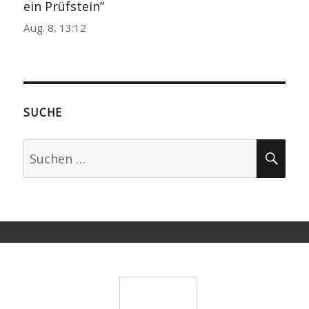
ein Prüfstein
”
Aug. 8, 13:12
SUCHE
Suchen
SU
nach:
KATEGORIEN
ARCHIV
Über
uns
August
1.
Kontakt
Bundesliga
2026