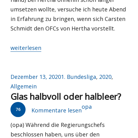
umsetzen wollte, versuche ich heute Abend
in Erfahrung zu bringen, wenn sich Carsten
Schmidt den OFCs von Hertha vorstellt.
„Geschlossene Gesellschaft“
weiterlesen
Veröffentlicht
Kategorien
Dezember 13, 2020
1. Bundesliga
,
2020
,
am
Allgemein
Glas halbvoll oder halbleer?
Autor
opa
76
Kommentare lesen
(opa) Während die Regierungschefs
beschlossen haben, uns über den