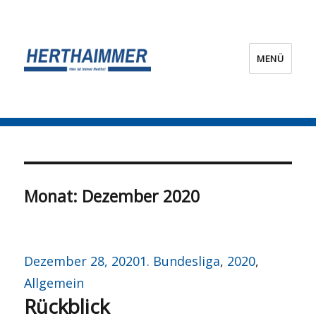
MENÜ
HERTHA?IMMER!
Monat:
Dezember 2020
Veröffentlicht
Kategorien
Dezember 28, 2020
1. Bundesliga
,
2020
,
am
Allgemein
Rückblick