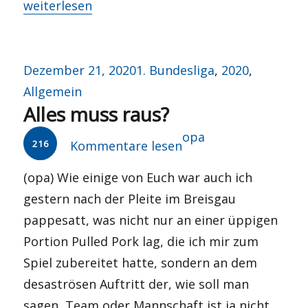
„Sturm im Wasserglas?“
weiterlesen
Veröffentlicht
Kategorien
Dezember 21, 2020
1. Bundesliga
,
2020
,
am
Allgemein
Alles muss raus?
Autor
opa
216
Kommentare lesen
(opa) Wie einige von Euch war auch ich
gestern nach der Pleite im Breisgau
pappesatt, was nicht nur an einer üppigen
Portion Pulled Pork lag, die ich mir zum
Spiel zubereitet hatte, sondern an dem
desaströsen Auftritt der, wie soll man
sagen, Team oder Mannschaft ist ja nicht,