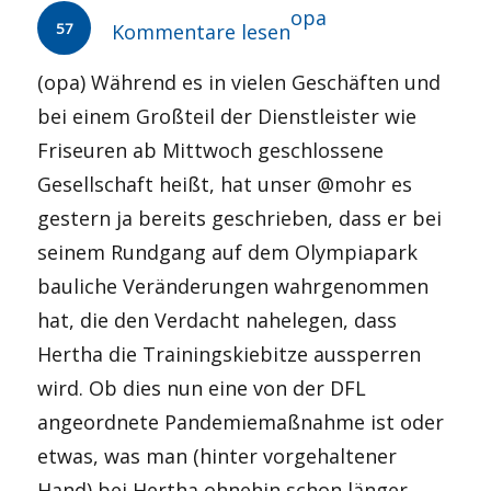
Autor
opa
57
Kommentare lesen
(opa) Während es in vielen Geschäften und
bei einem Großteil der Dienstleister wie
Friseuren ab Mittwoch geschlossene
Gesellschaft heißt, hat unser @mohr es
gestern ja bereits geschrieben, dass er bei
seinem Rundgang auf dem Olympiapark
bauliche Veränderungen wahrgenommen
hat, die den Verdacht nahelegen, dass
Hertha die Trainingskiebitze aussperren
wird. Ob dies nun eine von der DFL
angeordnete Pandemiemaßnahme ist oder
etwas, was man (hinter vorgehaltener
Hand) bei Hertha ohnehin schon länger