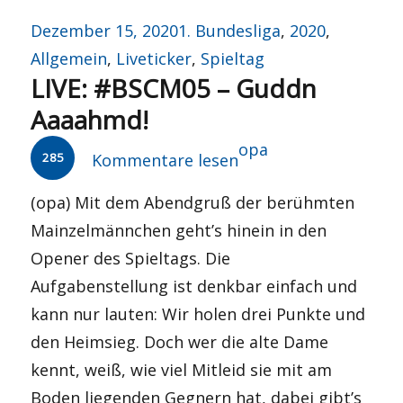
Veröffentlicht
Kategorien
Dezember 15, 2020
1. Bundesliga
,
2020
,
am
Allgemein
,
Liveticker
,
Spieltag
LIVE: #BSCM05 – Guddn
Aaaahmd!
Autor
opa
285
Kommentare lesen
(opa) Mit dem Abendgruß der berühmten
Mainzelmännchen geht’s hinein in den
Opener des Spieltags. Die
Aufgabenstellung ist denkbar einfach und
kann nur lauten: Wir holen drei Punkte und
den Heimsieg. Doch wer die alte Dame
kennt, weiß, wie viel Mitleid sie mit am
Boden liegenden Gegnern hat, dabei gibt’s