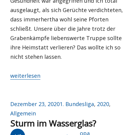
Gesundheit war angegriffen und ich total
ausgelaugt, als sich Gerüchte verdichteten,
dass immerhertha wohl seine Pforten
schließt. Unsere über die Jahre trotz der
Grabenkämpfe liebenswerte Truppe sollte
ihre Heimstatt verlieren? Das wollte ich so
nicht stehen lassen.
„Rückblick“
weiterlesen
Veröffentlicht
Kategorien
Dezember 23, 2020
1. Bundesliga
,
2020
,
am
Allgemein
Sturm im Wasserglas?
Autor
opa