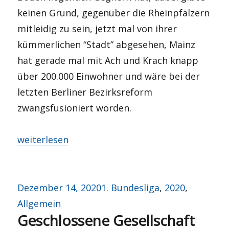
keinen Grund, gegenüber die Rheinpfälzern
mitleidig zu sein, jetzt mal von ihrer
kümmerlichen “Stadt” abgesehen, Mainz
hat gerade mal mit Ach und Krach knapp
über 200.000 Einwohner und wäre bei der
letzten Berliner Bezirksreform
zwangsfusioniert worden.
„LIVE: #BSCM05 – Guddn Aaaahmd!“
weiterlesen
Veröffentlicht
Kategorien
Dezember 14, 2020
1. Bundesliga
,
2020
,
am
Allgemein
Geschlossene Gesellschaft