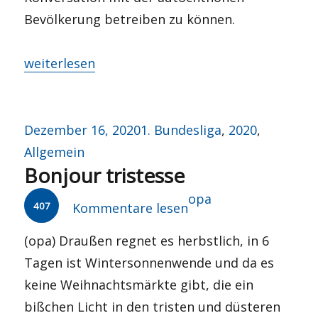
Bevölkerung betreiben zu können.
„LIVE: #SCFBSC – Weihnachten im Schwarzwald“
weiterlesen
Veröffentlicht
Kategorien
Dezember 16, 2020
1. Bundesliga
,
2020
,
am
Allgemein
Bonjour tristesse
Autor
opa
407
Kommentare lesen
(opa) Draußen regnet es herbstlich, in 6
Tagen ist Wintersonnenwende und da es
keine Weihnachtsmärkte gibt, die ein
bißchen Licht in den tristen und düsteren