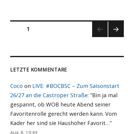
Seitennummerierung
SEITE
1
NÄCH
der
STE
SEITE
Beiträge
LETZTE KOMMENTARE
Coco
on
LIVE: #BOCBSC – Zum Saisonstart
26/27 an die Castroper Straße
: “
Bin ja mal
gespannt, ob WOB heute Abend seiner
Favoritenrolle gerecht werden kann. Vom
Kader her sind sie Haushoher Favorit…
”
Aug. 8, 19:49