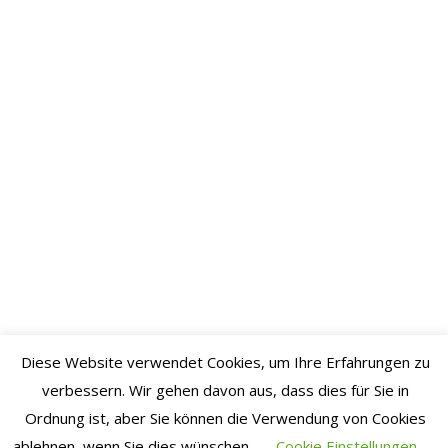
November
2022
Oktober
2022
September
2022
August
2022
Juli 2022
Juni 2022
Mai 2022
Diese Website verwendet Cookies, um Ihre Erfahrungen zu
April
verbessern. Wir gehen davon aus, dass dies für Sie in
2022
Ordnung ist, aber Sie können die Verwendung von Cookies
März
ablehnen, wenn Sie dies wünschen.
Cookie Einstellungen