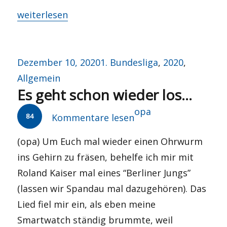
„LIVE: #BMGBSC – Rossschlächterei?“
weiterlesen
Veröffentlicht
Kategorien
Dezember 10, 2020
1. Bundesliga
,
2020
,
am
Allgemein
Es geht schon wieder los…
Autor
opa
84
Kommentare lesen
(opa) Um Euch mal wieder einen Ohrwurm
ins Gehirn zu fräsen, behelfe ich mir mit
Roland Kaiser mal eines “Berliner Jungs”
(lassen wir Spandau mal dazugehören). Das
Lied fiel mir ein, als eben meine
Smartwatch ständig brummte, weil