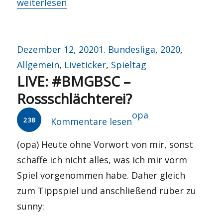
„Glas halbvoll oder halbleer?“
weiterlesen
Veröffentlicht
Kategorien
Dezember 12, 2020
1. Bundesliga
,
2020
,
am
Allgemein
,
Liveticker
,
Spieltag
LIVE: #BMGBSC –
Rossschlächterei?
Autor
opa
238
Kommentare lesen
(opa) Heute ohne Vorwort von mir, sonst
schaffe ich nicht alles, was ich mir vorm
Spiel vorgenommen habe. Daher gleich
zum Tippspiel und anschließend rüber zu
sunny: