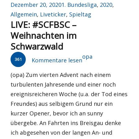
Veröffentlicht
Kategorien
Dezember 20, 2020
1. Bundesliga
,
2020
,
am
Allgemein
,
Liveticker
,
Spieltag
LIVE: #SCFBSC –
Weihnachten im
Schwarzwald
Autor
opa
361
Kommentare lesen
(opa) Zum vierten Advent nach einem
turbulenten Jahresende und einer noch
ereignisreicheren Woche (u.a. der Tod eines
Freundes) aus selbigem Grund nur ein
kurzer Opener, bevor ich an sunny
übergebe. An Fahrten ins Breisgau denke
ich abgesehen von der langen An- und