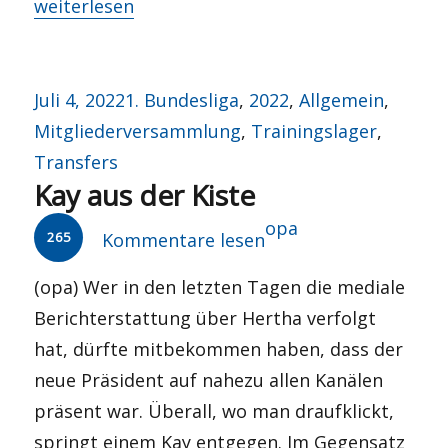
„Sommerkoller“
weiterlesen
Veröffentlicht
Kategorien
Juli 4, 2022
1. Bundesliga
,
2022
,
Allgemein
,
am
Mitgliederversammlung
,
Trainingslager
,
Transfers
Kay aus der Kiste
Autor
opa
265
Kommentare lesen
(opa) Wer in den letzten Tagen die mediale
Berichterstattung über Hertha verfolgt
hat, dürfte mitbekommen haben, dass der
neue Präsident auf nahezu allen Kanälen
präsent war. Überall, wo man draufklickt,
springt einem Kay entgegen. Im Gegensatz