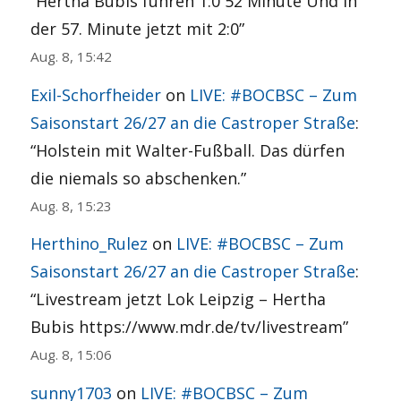
“
Hertha Bubis führen 1:0 52 Minute Und in
der 57. Minute jetzt mit 2:0
”
Aug. 8, 15:42
Exil-Schorfheider
on
LIVE: #BOCBSC – Zum
Saisonstart 26/27 an die Castroper Straße
:
“
Holstein mit Walter-Fußball. Das dürfen
die niemals so abschenken.
”
Aug. 8, 15:23
Herthino_Rulez
on
LIVE: #BOCBSC – Zum
Saisonstart 26/27 an die Castroper Straße
:
“
Livestream jetzt Lok Leipzig – Hertha
Bubis https://www.mdr.de/tv/livestream
”
Aug. 8, 15:06
sunny1703
on
LIVE: #BOCBSC – Zum