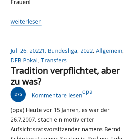
Frauen!
„LIVE: #EBSBSC – Frühstart oder Fehlstart?“
weiterlesen
Veröffentlicht
Kategorien
Juli 26, 2022
1. Bundesliga
,
2022
,
Allgemein
,
am
DFB Pokal
,
Transfers
Tradition verpflichtet, aber
zu was?
Autor
opa
275
Kommentare lesen
(opa) Heute vor 15 Jahren, es war der
26.7.2007, stach ein motivierter
Aufsichtsratsvorsitzender namens Bernd
Schiphorst seinen Spaten in Berliner Erde.