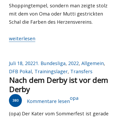
Shoppingtempel, sondern man zeigte stolz
mit dem von Oma oder Mutti gestrickten
Schal die Farben des Herzensvereins.
„TikTok – tempus fugit“
weiterlesen
Veröffentlicht
Kategorien
Juli 18, 2022
1. Bundesliga
,
2022
,
Allgemein
,
am
DFB Pokal
,
Trainingslager
,
Transfers
Nach dem Derby ist vor dem
Derby
Autor
opa
380
Kommentare lesen
(opa) Der Kater vom Sommerfest ist gerade