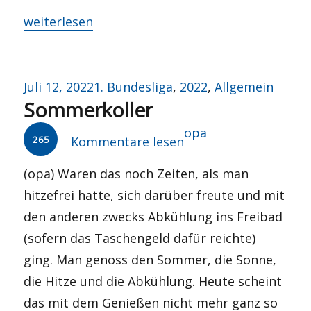
„Nach dem Derby ist vor dem Derby“
weiterlesen
Veröffentlicht
Kategorien
Juli 12, 2022
1. Bundesliga
,
2022
,
Allgemein
Sommerkoller
am
Autor
opa
265
Kommentare lesen
(opa) Waren das noch Zeiten, als man
hitzefrei hatte, sich darüber freute und mit
den anderen zwecks Abkühlung ins Freibad
(sofern das Taschengeld dafür reichte)
ging. Man genoss den Sommer, die Sonne,
die Hitze und die Abkühlung. Heute scheint
das mit dem Genießen nicht mehr ganz so