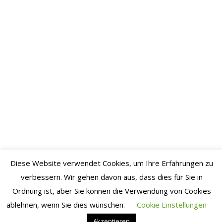
2020
Juli 2020
Juni 2020
Mai 2020
April
2020
März
2020
Februar
2020
Januar
Diese Website verwendet Cookies, um Ihre Erfahrungen zu
2020
verbessern. Wir gehen davon aus, dass dies für Sie in
Dezember
Ordnung ist, aber Sie können die Verwendung von Cookies
2019
ablehnen, wenn Sie dies wünschen.
Cookie Einstellungen
Akzeptieren