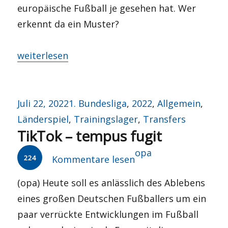
europäische Fußball je gesehen hat. Wer
erkennt da ein Muster?
„Tradition verpflichtet, aber zu was?“
weiterlesen
Veröffentlicht
Kategorien
Juli 22, 2022
1. Bundesliga
,
2022
,
Allgemein
,
am
Länderspiel
,
Trainingslager
,
Transfers
TikTok – tempus fugit
Autor
opa
224
Kommentare lesen
(opa) Heute soll es anlässlich des Ablebens
eines großen Deutschen Fußballers um ein
paar verrückte Entwicklungen im Fußball