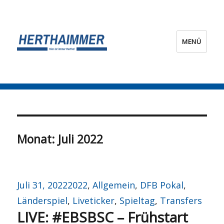
MENÜ
HERTHA?IMMER!
Monat:
Juli 2022
Veröffentlicht
Kategorien
Juli 31, 2022
2022
,
Allgemein
,
DFB Pokal
,
am
Länderspiel
,
Liveticker
,
Spieltag
,
Transfers
LIVE: #EBSBSC – Frühstart