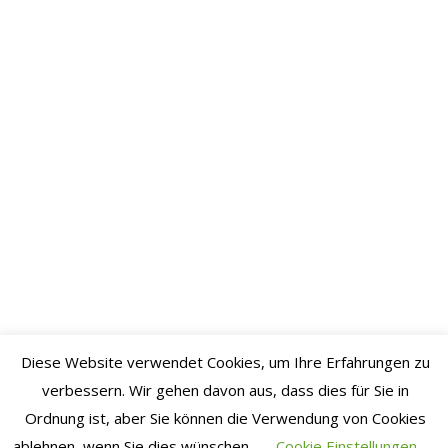
2021
Juli 2021
Juni 2021
Mai 2021
April
2021
März
2021
Februar
2021
Januar
Diese Website verwendet Cookies, um Ihre Erfahrungen zu
2021
verbessern. Wir gehen davon aus, dass dies für Sie in
Dezember
Ordnung ist, aber Sie können die Verwendung von Cookies
2020
ablehnen, wenn Sie dies wünschen.
Cookie Einstellungen