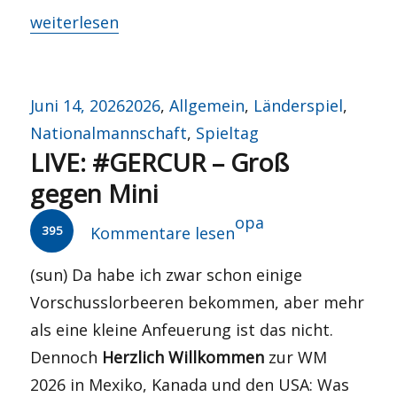
„LIVE: #GERCIV – Spitzenreiter und Außenseiter?
weiterlesen
Veröffentlicht
Kategorien
Juni 14, 2026
2026
,
Allgemein
,
Länderspiel
,
am
Nationalmannschaft
,
Spieltag
LIVE: #GERCUR – Groß
gegen Mini
Autor
opa
395
Kommentare lesen
(sun) Da habe ich zwar schon einige
Vorschusslorbeeren bekommen, aber mehr
als eine kleine Anfeuerung ist das nicht.
Dennoch
Herzlich Willkommen
zur WM
2026 in Mexiko, Kanada und den USA: Was