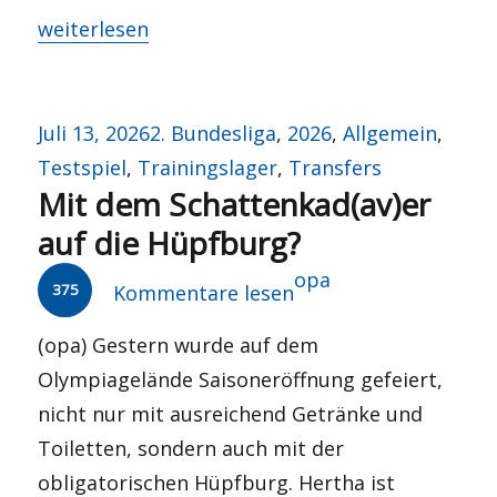
„Jetzt geht’s los?“
weiterlesen
Veröffentlicht
Kategorien
Juli 13, 2026
2. Bundesliga
,
2026
,
Allgemein
,
am
Testspiel
,
Trainingslager
,
Transfers
Mit dem Schattenkad(av)er
auf die Hüpfburg?
Autor
opa
375
Kommentare lesen
(opa) Gestern wurde auf dem
Olympiagelände Saisoneröffnung gefeiert,
nicht nur mit ausreichend Getränke und
Toiletten, sondern auch mit der
obligatorischen Hüpfburg. Hertha ist