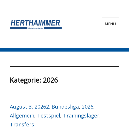
MENÜ
HERTHA?IMMER!
Kategorie:
2026
Veröffentlicht
Kategorien
August 3, 2026
2. Bundesliga
,
2026
,
am
Allgemein
,
Testspiel
,
Trainingslager
,
Transfers