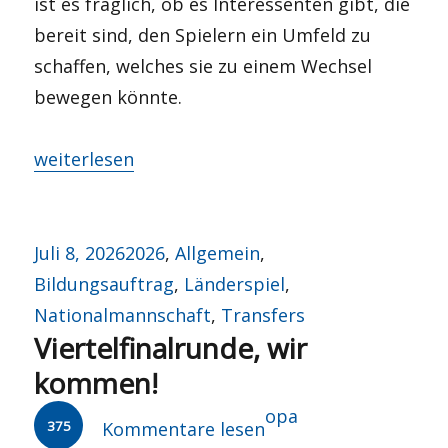
ist es fraglich, ob es Interessenten gibt, die
bereit sind, den Spielern ein Umfeld zu
schaffen, welches sie zu einem Wechsel
bewegen könnte.
„Mit dem Schattenkad(av)er auf die Hüpfburg?“
weiterlesen
Veröffentlicht
Kategorien
Juli 8, 2026
2026
,
Allgemein
,
am
Bildungsauftrag
,
Länderspiel
,
Nationalmannschaft
,
Transfers
Viertelfinalrunde, wir
kommen!
Autor
opa
375
Kommentare lesen