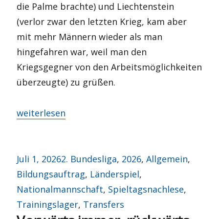
die Palme brachte) und Liechtenstein
(verlor zwar den letzten Krieg, kam aber
mit mehr Männern wieder als man
hingefahren war, weil man den
Kriegsgegner von den Arbeitsmöglichkeiten
überzeugte) zu grüßen.
„Viertelfinalrunde, wir kommen!“
weiterlesen
Veröffentlicht
Kategorien
Juli 1, 2026
2. Bundesliga
,
2026
,
Allgemein
,
am
Bildungsauftrag
,
Länderspiel
,
Nationalmannschaft
,
Spieltagsnachlese
,
Trainingslager
,
Transfers