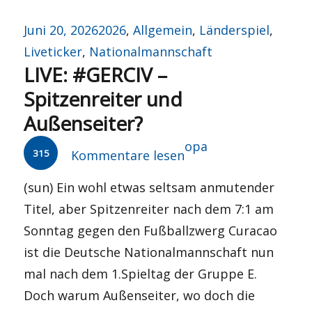
Veröffentlicht
Kategorien
Juni 20, 2026
2026
,
Allgemein
,
Länderspiel
,
am
Liveticker
,
Nationalmannschaft
LIVE: #GERCIV –
Spitzenreiter und
Außenseiter?
Autor
opa
315
Kommentare lesen
(sun) Ein wohl etwas seltsam anmutender
Titel, aber Spitzenreiter nach dem 7:1 am
Sonntag gegen den Fußballzwerg Curacao
ist die Deutsche Nationalmannschaft nun
mal nach dem 1.Spieltag der Gruppe E.
Doch warum Außenseiter, wo doch die