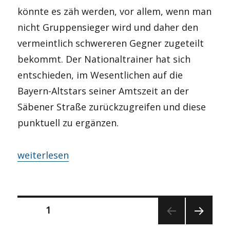
könnte es zäh werden, vor allem, wenn man
nicht Gruppensieger wird und daher den
vermeintlich schwereren Gegner zugeteilt
bekommt. Der Nationaltrainer hat sich
entschieden, im Wesentlichen auf die
Bayern-Altstars seiner Amtszeit an der
Säbener Straße zurückzugreifen und diese
punktuell zu ergänzen.
„The final Countdown?“
weiterlesen
Seitennummerierung
SEITE
1
NÄCH