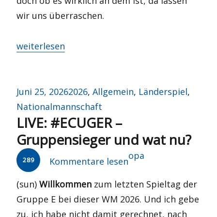
doch ob es wirklich an dem ist, da lassen
wir uns überraschen.
„LIVE: #GERPAR – Der Hitze entkommen!“
weiterlesen
Veröffentlicht
Kategorien
Juni 25, 2026
2026
,
Allgemein
,
Länderspiel
,
am
Nationalmannschaft
LIVE: #ECUGER –
Gruppensieger und wat nu?
Autor
opa
289
Kommentare lesen
(sun)
Willkommen
zum letzten Spieltag der
Gruppe E bei dieser WM 2026. Und ich gebe
zu, ich habe nicht damit gerechnet, nach