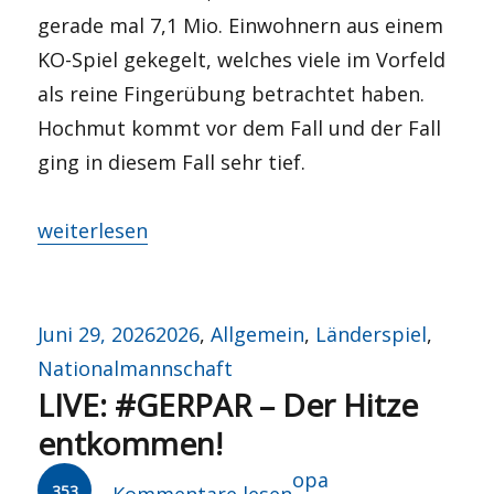
gerade mal 7,1 Mio. Einwohnern aus einem
KO-Spiel gekegelt, welches viele im Vorfeld
als reine Fingerübung betrachtet haben.
Hochmut kommt vor dem Fall und der Fall
ging in diesem Fall sehr tief.
„Vorwärts immer, rückwärts nimmer?“
weiterlesen
Veröffentlicht
Kategorien
Juni 29, 2026
2026
,
Allgemein
,
Länderspiel
,
am
Nationalmannschaft
LIVE: #GERPAR – Der Hitze
entkommen!
Autor
opa
353
Kommentare lesen