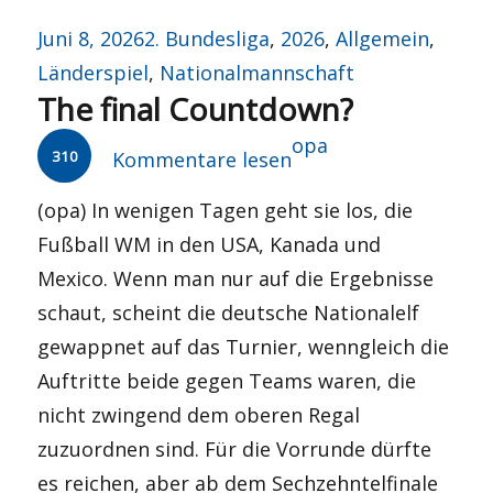
Veröffentlicht
Kategorien
Juni 8, 2026
2. Bundesliga
,
2026
,
Allgemein
,
am
Länderspiel
,
Nationalmannschaft
The final Countdown?
Autor
opa
310
Kommentare lesen
(opa) In wenigen Tagen geht sie los, die
Fußball WM in den USA, Kanada und
Mexico. Wenn man nur auf die Ergebnisse
schaut, scheint die deutsche Nationalelf
gewappnet auf das Turnier, wenngleich die
Auftritte beide gegen Teams waren, die
nicht zwingend dem oberen Regal
zuzuordnen sind. Für die Vorrunde dürfte
es reichen, aber ab dem Sechzehntelfinale