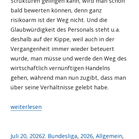
Strukturen gelingen kann, wird man schon
bald bewerten können, denn ganz
risikoarm ist der Weg nicht. Und die
Glaubwürdigkeit des Personals steht u.a.
deshalb auf der Kippe, weil auch in der
Vergangenheit immer wieder beteuert
wurde, man müsse und werde den Weg des
wirtschaftlich vernünftigen Handelns
gehen, während man nun zugibt, dass man
über seine Verhältnisse gelebt habe.
„Woche der Wahrheit“
weiterlesen
Veröffentlicht
Kategorien
Juli 20, 2026
2. Bundesliga
,
2026
,
Allgemein
,