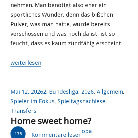
nehmen. Man benötigt also eher ein
sportliches Wunder, denn das bißchen
Pulver, was man hatte, wurde bereits
verschossen und was noch da ist, ist so
feucht, dass es kaum zündfähig erscheint.
„Saisonnachlese 2025/26“
weiterlesen
Veröffentlicht
Kategorien
Mai 12, 2026
2. Bundesliga
,
2026
,
Allgemein
,
am
Spieler im Fokus
,
Spieltagsnachlese
,
Transfers
Home sweet home?
Autor
opa
175
Kommentare lesen