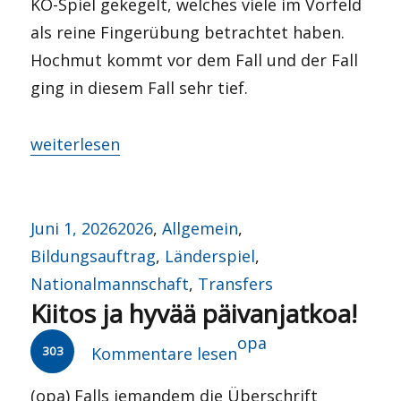
KO-Spiel gekegelt, welches viele im Vorfeld
als reine Fingerübung betrachtet haben.
Hochmut kommt vor dem Fall und der Fall
ging in diesem Fall sehr tief.
„Vorwärts immer, rückwärts nimmer?“
weiterlesen
Veröffentlicht
Kategorien
Juni 1, 2026
2026
,
Allgemein
,
am
Bildungsauftrag
,
Länderspiel
,
Nationalmannschaft
,
Transfers
Kiitos ja hyvää päivanjatkoa!
Autor
opa
303
Kommentare lesen
(opa) Falls jemandem die Überschrift