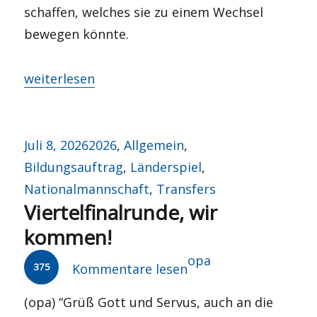
schaffen, welches sie zu einem Wechsel
bewegen könnte.
„Mit dem Schattenkad(av)er auf die Hüpfburg?“
weiterlesen
Veröffentlicht
Kategorien
Juli 8, 2026
2026
,
Allgemein
,
am
Bildungsauftrag
,
Länderspiel
,
Nationalmannschaft
,
Transfers
Viertelfinalrunde, wir
kommen!
Autor
opa
375
Kommentare lesen
(opa) “Grüß Gott und Servus, auch an die