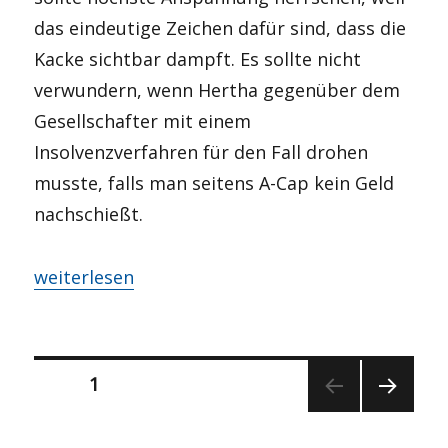
das eindeutige Zeichen dafür sind, dass die
Kacke sichtbar dampft. Es sollte nicht
verwundern, wenn Hertha gegenüber dem
Gesellschafter mit einem
Insolvenzverfahren für den Fall drohen
musste, falls man seitens A-Cap kein Geld
nachschießt.
„Circus Sarrasani?“
weiterlesen
Seitennummerierung
SEITE
1
NÄCH
der
STE