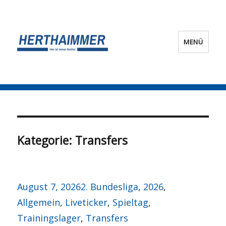
MENÜ
HERTHA?IMMER!
Kategorie:
Transfers
Veröffentlicht
Kategorien
August 7, 2026
2. Bundesliga
,
2026
,
am
Allgemein
,
Liveticker
,
Spieltag
,
Trainingslager
,
Transfers