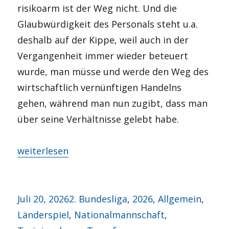
risikoarm ist der Weg nicht. Und die
Glaubwürdigkeit des Personals steht u.a.
deshalb auf der Kippe, weil auch in der
Vergangenheit immer wieder beteuert
wurde, man müsse und werde den Weg des
wirtschaftlich vernünftigen Handelns
gehen, während man nun zugibt, dass man
über seine Verhältnisse gelebt habe.
„Woche der Wahrheit“
weiterlesen
Veröffentlicht
Kategorien
Juli 20, 2026
2. Bundesliga
,
2026
,
Allgemein
,
am
Länderspiel
,
Nationalmannschaft
,