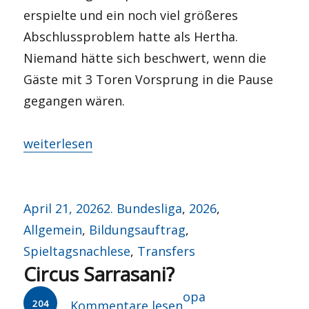
erspielte und ein noch viel größeres
Abschlussproblem hatte als Hertha.
Niemand hätte sich beschwert, wenn die
Gäste mit 3 Toren Vorsprung in die Pause
gegangen wären.
„Home sweet home?“
weiterlesen
Veröffentlicht
Kategorien
April 21, 2026
2. Bundesliga
,
2026
,
am
Allgemein
,
Bildungsauftrag
,
Spieltagsnachlese
,
Transfers
Circus Sarrasani?
Autor
opa
204
Kommentare lesen