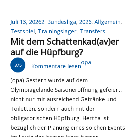
Veröffentlicht
Kategorien
Juli 13, 2026
2. Bundesliga
,
2026
,
Allgemein
,
am
Testspiel
,
Trainingslager
,
Transfers
Mit dem Schattenkad(av)er
auf die Hüpfburg?
Autor
opa
375
Kommentare lesen
(opa) Gestern wurde auf dem
Olympiagelände Saisoneröffnung gefeiert,
nicht nur mit ausreichend Getränke und
Toiletten, sondern auch mit der
obligatorischen Hüpfburg. Hertha ist
bezüglich der Planung eines solchen Events