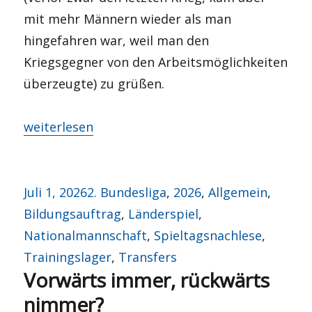
mit mehr Männern wieder als man
hingefahren war, weil man den
Kriegsgegner von den Arbeitsmöglichkeiten
überzeugte) zu grüßen.
„Viertelfinalrunde, wir kommen!“
weiterlesen
Veröffentlicht
Kategorien
Juli 1, 2026
2. Bundesliga
,
2026
,
Allgemein
,
am
Bildungsauftrag
,
Länderspiel
,
Nationalmannschaft
,
Spieltagsnachlese
,
Trainingslager
,
Transfers
Vorwärts immer, rückwärts
nimmer?