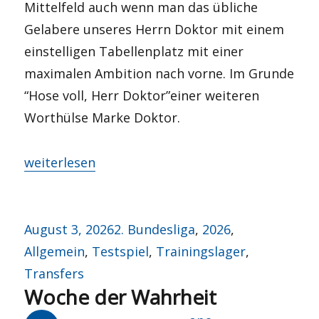
Mittelfeld auch wenn man das übliche
Gelabere unseres Herrn Doktor mit einem
einstelligen Tabellenplatz mit einer
maximalen Ambition nach vorne. Im Grunde
“Hose voll, Herr Doktor”einer weiteren
Worthülse Marke Doktor.
„LIVE: #BOCBSC – Zum Saisonstart 26/27 an die
weiterlesen
Veröffentlicht
Kategorien
August 3, 2026
2. Bundesliga
,
2026
,
am
Allgemein
,
Testspiel
,
Trainingslager
,
Transfers
Woche der Wahrheit