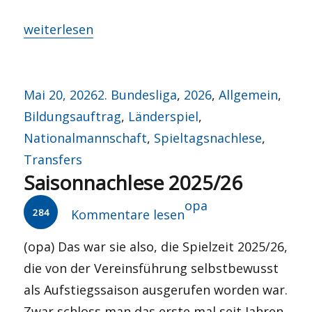
„Kiitos ja hyvää päivanjatkoa!“
weiterlesen
Veröffentlicht
Kategorien
Mai 20, 2026
2. Bundesliga
,
2026
,
Allgemein
,
am
Bildungsauftrag
,
Länderspiel
,
Nationalmannschaft
,
Spieltagsnachlese
,
Transfers
Saisonnachlese 2025/26
Autor
opa
284
Kommentare lesen
(opa) Das war sie also, die Spielzeit 2025/26,
die von der Vereinsführung selbstbewusst
als Aufstiegssaison ausgerufen worden war.
Zwar schloss man das erste mal seit Jahren