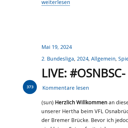
„Schluss, aus, vorbei?“
weiterlesen
Veröffentlicht
Mai 19, 2024
am
Kategorien
2. Bundesliga
,
2024
,
Allgemein
,
Spi
LIVE: #OSNBSC- 
373
Kommentare lesen
(sun)
Herzlich Willkommen
an dies
unserer Hertha beim VFL Osnabrück
der Bremer Brücke. Bevor ich jedoc