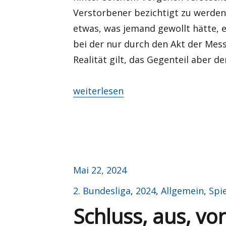
Verstorbener bezichtigt zu werden
etwas, was jemand gewollt hätte, e
bei der nur durch den Akt der Mes
Realität gilt, das Gegenteil aber de
„Zurück in die Zukunft oder Leichen
weiterlesen
Veröffentlicht
Mai 22, 2024
am
Kategorien
2. Bundesliga
,
2024
,
Allgemein
,
Spi
Schluss, aus, vo