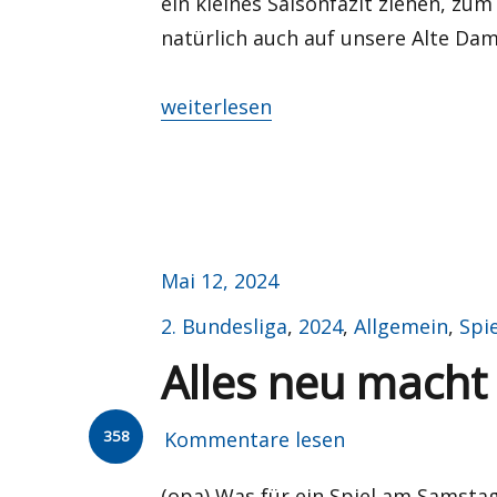
ein kleines Saisonfazit ziehen, zu
natürlich auch auf unsere Alte Dam
„LIVE: #OSNBSC- Auf Wiedersehen?!
weiterlesen
Veröffentlicht
Mai 12, 2024
am
Kategorien
2. Bundesliga
,
2024
,
Allgemein
,
Spi
Alles neu macht
358
Kommentare lesen
(opa) Was für ein Spiel am Samsta