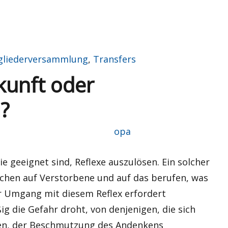
gliederversammlung
,
Transfers
kunft oder
?
Autor
opa
e geeignet sind, Reflexe auszulösen. Ein solcher
schen auf Verstorbene und auf das berufen, was
er Umgang mit diesem Reflex erfordert
ig die Gefahr droht, von denjenigen, die sich
en, der Beschmutzung des Andenkens