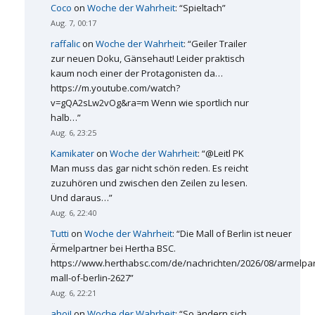
Coco
on
Woche der Wahrheit
: “
Spieltach
”
Aug. 7, 00:17
raffalic
on
Woche der Wahrheit
: “
Geiler Trailer
zur neuen Doku, Gänsehaut! Leider praktisch
kaum noch einer der Protagonisten da…
https://m.youtube.com/watch?
v=gQA2sLw2vOg&ra=m Wenn wie sportlich nur
halb…
”
Aug. 6, 23:25
Kamikater
on
Woche der Wahrheit
: “
@Leitl PK
Man muss das gar nicht schön reden. Es reicht
zuzuhören und zwischen den Zeilen zu lesen.
Und daraus…
”
Aug. 6, 22:40
Tutti
on
Woche der Wahrheit
: “
Die Mall of Berlin ist neuer
Ärmelpartner bei Hertha BSC.
https://www.herthabsc.com/de/nachrichten/2026/08/armelpar
mall-of-berlin-2627
”
Aug. 6, 22:21
ahoi!
on
Woche der Wahrheit
: “
So ändern sich