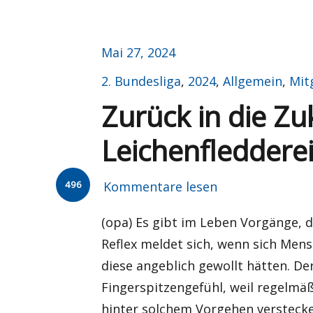
Veröffentlicht
Mai 27, 2024
am
Kategorien
2. Bundesliga
,
2024
,
Allgemein
,
Mit
Zurück in die Zu
Leichenfledderei
496
Kommentare lesen
(opa) Es gibt im Leben Vorgänge, di
Reflex meldet sich, wenn sich Men
diese angeblich gewollt hätten. D
Fingerspitzengefühl, weil regelmäß
hinter solchem Vorgehen versteck