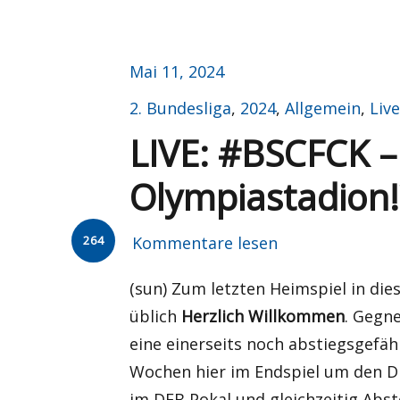
Veröffentlicht
Mai 11, 2024
am
Kategorien
2. Bundesliga
,
2024
,
Allgemein
,
Live
LIVE: #BSCFCK –
Olympiastadion!
264
Kommentare lesen
(sun) Zum letzten Heimspiel in die
üblich
Herzlich Willkommen
. Gegne
eine einerseits noch abstiegsgefäh
Wochen hier im Endspiel um den DF
im DFB Pokal und gleichzeitig Abst