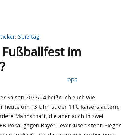
ticker
,
Spieltag
 Fußballfest im
?
Autor
opa
ser Saison 2023/24 heiße ich euch wie
r heute um 13 Uhr ist der 1.FC Kaiserslautern,
rdete Mannschaft, die aber auch in zwei
B Pokal gegen Bayer Leverkusen steht. Sieger
eiger in die 3.Liga, das wäre was vorher noch