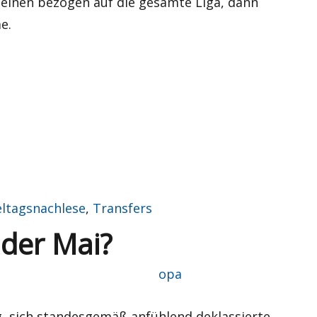
m einen bezogen auf die gesamte Liga, dann
e.
“
eltagsnachlese
,
Transfers
 der Mai?
Autor
opa
g, sich standesgemäß anfühlend deklassierte