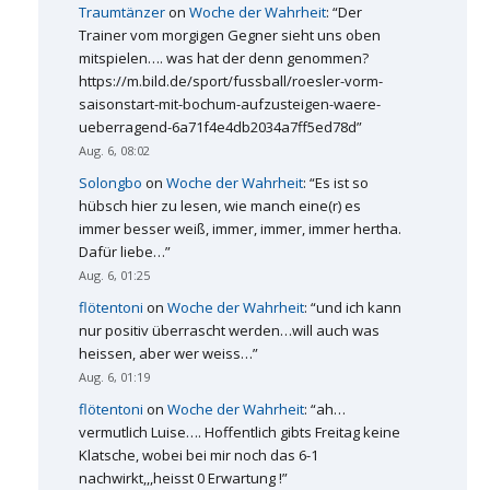
Traumtänzer
on
Woche der Wahrheit
: “
Der
Trainer vom morgigen Gegner sieht uns oben
mitspielen…. was hat der denn genommen?
https://m.bild.de/sport/fussball/roesler-vorm-
saisonstart-mit-bochum-aufzusteigen-waere-
ueberragend-6a71f4e4db2034a7ff5ed78d
”
Aug. 6, 08:02
Solongbo
on
Woche der Wahrheit
: “
Es ist so
hübsch hier zu lesen, wie manch eine(r) es
immer besser weiß, immer, immer, immer hertha.
Dafür liebe…
”
Aug. 6, 01:25
flötentoni
on
Woche der Wahrheit
: “
und ich kann
nur positiv überrascht werden…will auch was
heissen, aber wer weiss…
”
Aug. 6, 01:19
flötentoni
on
Woche der Wahrheit
: “
ah…
vermutlich Luise…. Hoffentlich gibts Freitag keine
Klatsche, wobei bei mir noch das 6-1
nachwirkt,,,heisst 0 Erwartung !
”