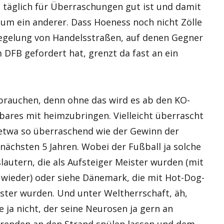
h täglich für Überraschungen gut ist und damit
aum ein anderer. Dass Hoeness noch nicht Zölle
riegelung von Handelsstraßen, auf denen Gegner
 DFB gefordert hat, grenzt da fast an ein
brauchen, denn ohne das wird es ab den KO-
bares mit heimzubringen. Vielleicht überrascht
n etwa so überraschend wie der Gewinn der
nächsten 5 Jahren. Wobei der Fußball ja solche
slautern, die als Aufsteiger Meister wurden (mit
 wieder) oder siehe Dänemark, die mit Hot-Dog-
ster wurden. Und unter Weltherrschaft, äh,
ja nicht, der seine Neurosen ja gern an
Verenden an den Strand spülen lassen und dem