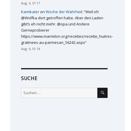
Aug. 6, 01:17
Kamikater
on
Woche der Wahrheit
: “
Weil ich
@Wolfka dort getroffen habe. Aber den Laden
gibt’s eh nicht mehr. @opa und Andere
Gerneprobierer
https://www.marmiton.org/recettes/recette_huitres-
gratinees-au-parmesan_56242.aspx
”
Aug. 6, 01:14
SUCHE
SUCHEN
Suchen
nach: