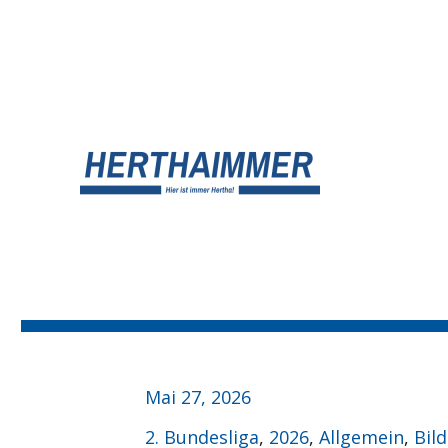
UNSER HERTHA BSC BLOG
HERTHA?IMMER!
Veröffentlicht
Mai 27, 2026
am
Kategorien
2. Bundesliga
,
2026
,
Allgemein
,
Bil