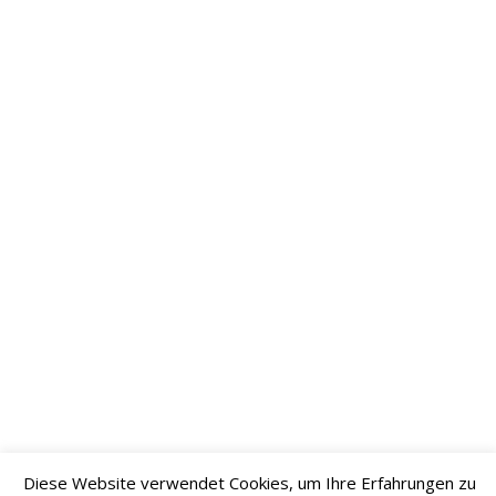
2020
September
2020
August
2020
Juli 2020
Juni 2020
Mai 2020
April
2020
März
2020
Februar
2020
Diese Website verwendet Cookies, um Ihre Erfahrungen zu
Januar