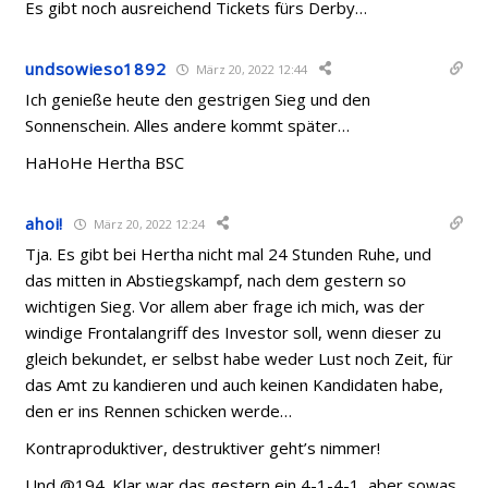
Es gibt noch ausreichend Tickets fürs Derby…
undsowieso1892
März 20, 2022 12:44
Ich genieße heute den gestrigen Sieg und den
Sonnenschein. Alles andere kommt später…
HaHoHe Hertha BSC
ahoi!
März 20, 2022 12:24
Tja. Es gibt bei Hertha nicht mal 24 Stunden Ruhe, und
das mitten in Abstiegskampf, nach dem gestern so
wichtigen Sieg. Vor allem aber frage ich mich, was der
windige Frontalangriff des Investor soll, wenn dieser zu
gleich bekundet, er selbst habe weder Lust noch Zeit, für
das Amt zu kandieren und auch keinen Kandidaten habe,
den er ins Rennen schicken werde…
Kontraproduktiver, destruktiver geht’s nimmer!
Und @194. Klar war das gestern ein 4-1-4-1, aber sowas