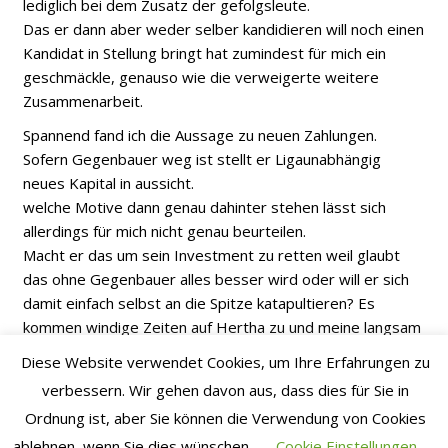
lediglich bei dem Zusatz der gefolgsleute.
Das er dann aber weder selber kandidieren will noch einen
Kandidat in Stellung bringt hat zumindest für mich ein
geschmäckle, genauso wie die verweigerte weitere
Zusammenarbeit.
Spannend fand ich die Aussage zu neuen Zahlungen.
Sofern Gegenbauer weg ist stellt er Ligaunabhängig
neues Kapital in aussicht.
welche Motive dann genau dahinter stehen lässt sich
allerdings für mich nicht genau beurteilen.
Macht er das um sein Investment zu retten weil glaubt
das ohne Gegenbauer alles besser wird oder will er sich
damit einfach selbst an die Spitze katapultieren? Es
kommen windige Zeiten auf Hertha zu und meine langsam
zurück kommende Hoffnung könnte gerade den nächsten
Diese Website verwendet Cookies, um Ihre Erfahrungen zu
Dämpfer erhalten haben.
verbessern. Wir gehen davon aus, dass dies für Sie in
Aber vielleicht halten wir die Klasse, Gegenbauer wird
Ordnung ist, aber Sie können die Verwendung von Cookies
abgewählt, Windhorst pumpt einen weiteren Haarland in
ablehnen, wenn Sie dies wünschen.
Cookie Einstellungen
den Verein und Hertha fan sein macht endlich wieder