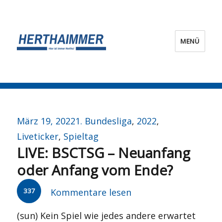
MENÜ
HERTHA?IMMER!
Veröffentlicht
Kategorien
März 19, 2022
1. Bundesliga
,
2022
,
am
Liveticker
,
Spieltag
LIVE: BSCTSG – Neuanfang
oder Anfang vom Ende?
337
Kommentare lesen
(sun) Kein Spiel wie jedes andere erwartet