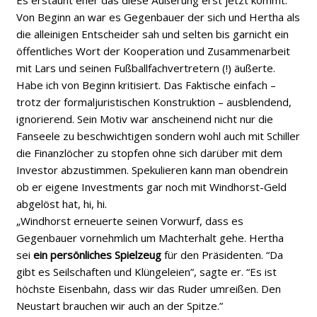
Es erstaunt eher das diese Äußerung erst jetzt kommt.
Von Beginn an war es Gegenbauer der sich und Hertha als
die alleinigen Entscheider sah und selten bis garnicht ein
öffentliches Wort der Kooperation und Zusammenarbeit
mit Lars und seinen Fußballfachvertretern (!) äußerte.
Habe ich von Beginn kritisiert. Das Faktische einfach –
trotz der formaljuristischen Konstruktion – ausblendend,
ignorierend. Sein Motiv war anscheinend nicht nur die
Fanseele zu beschwichtigen sondern wohl auch mit Schiller
die Finanzlöcher zu stopfen ohne sich darüber mit dem
Investor abzustimmen. Spekulieren kann man obendrein
ob er eigene Investments gar noch mit Windhorst-Geld
abgelöst hat, hi, hi.
„Windhorst erneuerte seinen Vorwurf, dass es
Gegenbauer vornehmlich um Machterhalt gehe. Hertha
sei
ein persönliches Spielzeug
für den Präsidenten. “Da
gibt es Seilschaften und Klüngeleien”, sagte er. “Es ist
höchste Eisenbahn, dass wir das Ruder umreißen. Den
Neustart brauchen wir auch an der Spitze.”