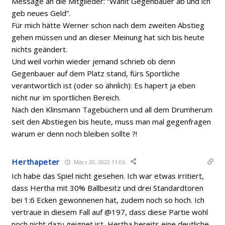
Message an die Mitglieder: “Wählt Gegenbauer ab und ich
geb neues Geld”.
Für mich hätte Werner schon nach dem zweiten Abstieg
gehen müssen und an dieser Meinung hat sich bis heute
nichts geändert.
Und weil vorhin wieder jemand schrieb ob denn
Gegenbauer auf dem Platz stand, fürs Sportliche
verantwortlich ist (oder so ähnlich): Es hapert ja eben
nicht nur im sportlichen Bereich.
Nach den Klinsmann Tagebüchern und all dem Drumherum
seit den Abstiegen bis heute, muss man mal gegenfragen
warum er denn noch bleiben sollte ?!
Herthapeter
März 20, 2022 11:06
Ich habe das Spiel nicht gesehen. Ich war etwas irritiert,
dass Hertha mit 30% Ballbesitz und drei Standardtoren
bei 1:6 Ecken gewonnenen hat, zudem noch so hoch. Ich
vertraue in diesem Fall auf @197, dass diese Partie wohl
noch nicht dazu geignet ist, Hertha bereits eine deutliche