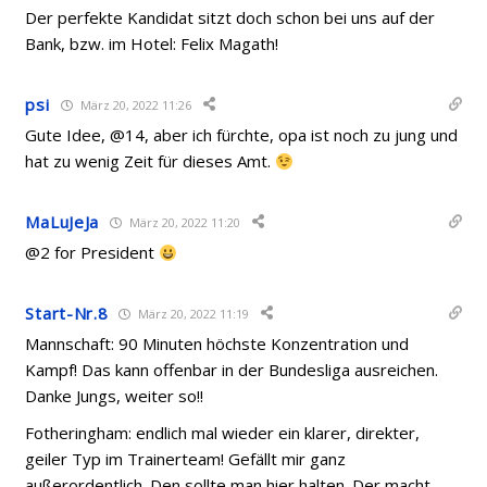
Der perfekte Kandidat sitzt doch schon bei uns auf der
Bank, bzw. im Hotel: Felix Magath!
psi
März 20, 2022 11:26
Gute Idee, @14, aber ich fürchte, opa ist noch zu jung und
hat zu wenig Zeit für dieses Amt.
MaLuJeJa
März 20, 2022 11:20
@2 for President
Start-Nr.8
März 20, 2022 11:19
Mannschaft: 90 Minuten höchste Konzentration und
Kampf! Das kann offenbar in der Bundesliga ausreichen.
Danke Jungs, weiter so!!
Fotheringham: endlich mal wieder ein klarer, direkter,
geiler Typ im Trainerteam! Gefällt mir ganz
außerordentlich. Den sollte man hier halten. Der macht