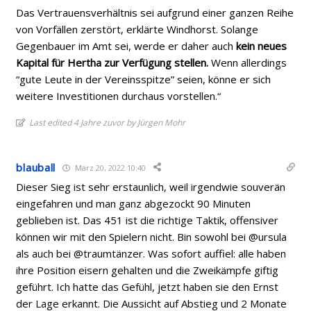
Das Vertrauensverhältnis sei aufgrund einer ganzen Reihe
von Vorfällen zerstört, erklärte Windhorst. Solange
Gegenbauer im Amt sei, werde er daher auch
kein neues
Kapital für Hertha zur Verfügung stellen.
Wenn allerdings
“gute Leute in der Vereinsspitze” seien, könne er sich
weitere Investitionen durchaus vorstellen.“
Last edited 4 Jahre zuvor by Jürgen Mohr
blauball
März 20, 2022 10:40
Dieser Sieg ist sehr erstaunlich, weil irgendwie souverän
eingefahren und man ganz abgezockt 90 Minuten
geblieben ist. Das 451 ist die richtige Taktik, offensiver
können wir mit den Spielern nicht. Bin sowohl bei @ursula
als auch bei @traumtänzer. Was sofort auffiel: alle haben
ihre Position eisern gehalten und die Zweikämpfe giftig
geführt. Ich hatte das Gefühl, jetzt haben sie den Ernst
der Lage erkannt. Die Aussicht auf Abstieg und 2 Monate