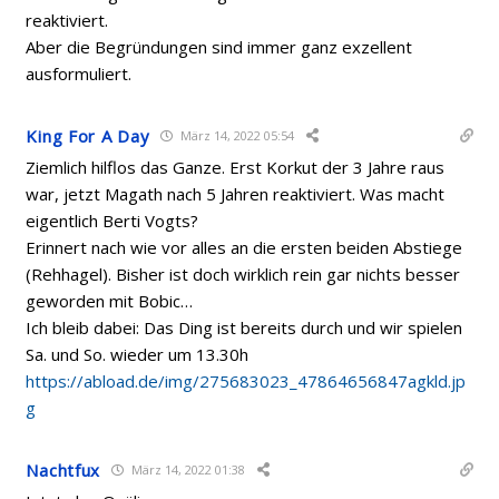
reaktiviert.
Aber die Begründungen sind immer ganz exzellent
ausformuliert.
King For A Day
März 14, 2022 05:54
Ziemlich hilflos das Ganze. Erst Korkut der 3 Jahre raus
war, jetzt Magath nach 5 Jahren reaktiviert. Was macht
eigentlich Berti Vogts?
Erinnert nach wie vor alles an die ersten beiden Abstiege
(Rehhagel). Bisher ist doch wirklich rein gar nichts besser
geworden mit Bobic…
Ich bleib dabei: Das Ding ist bereits durch und wir spielen
Sa. und So. wieder um 13.30h
https://abload.de/img/275683023_47864656847agkld.jp
g
Nachtfux
März 14, 2022 01:38