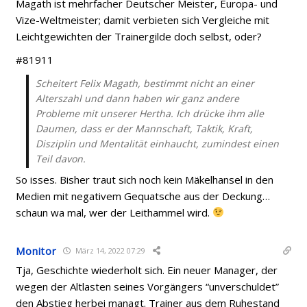
Magath ist mehrfacher Deutscher Meister, Europa- und
Vize-Weltmeister; damit verbieten sich Vergleiche mit
Leichtgewichten der Trainergilde doch selbst, oder?
#81911
Scheitert Felix Magath, bestimmt nicht an einer
Alterszahl und dann haben wir ganz andere
Probleme mit unserer Hertha. Ich drücke ihm alle
Daumen, dass er der Mannschaft, Taktik, Kraft,
Disziplin und Mentalität einhaucht, zumindest einen
Teil davon.
So isses. Bisher traut sich noch kein Mäkelhansel in den
Medien mit negativem Gequatsche aus der Deckung…
schaun wa mal, wer der Leithammel wird.
Monitor
März 14, 2022 07:29
Tja, Geschichte wiederholt sich. Ein neuer Manager, der
wegen der Altlasten seines Vorgängers “unverschuldet”
den Abstieg herbei managt. Trainer aus dem Ruhestand