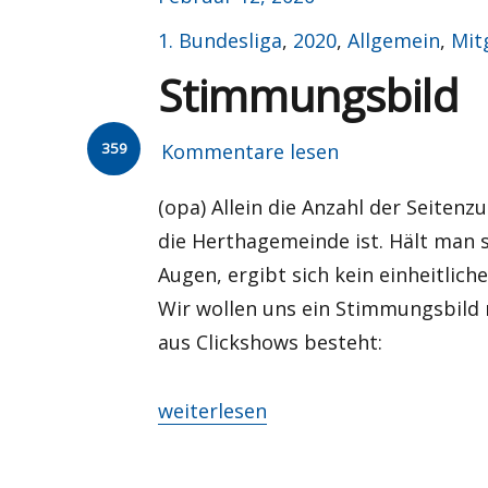
am
Kategorien
1. Bundesliga
,
2020
,
Allgemein
,
Mit
Stimmungsbild
359
Kommentare lesen
(opa) Allein die Anzahl der Seiten
die Herthagemeinde ist. Hält man 
Augen, ergibt sich kein einheitlich
Wir wollen uns ein Stimmungsbild
aus Clickshows besteht:
„Stimmungsbild“
weiterlesen