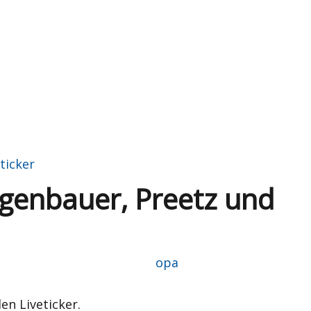
ticker
egenbauer, Preetz und
Autor
opa
den Liveticker.