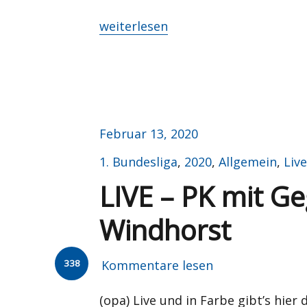
„Blauweiße Science Fiction“
weiterlesen
Veröffentlicht
Februar 13, 2020
am
Kategorien
1. Bundesliga
,
2020
,
Allgemein
,
Live
LIVE – PK mit G
Windhorst
338
Kommentare lesen
(opa) Live und in Farbe gibt’s hier 