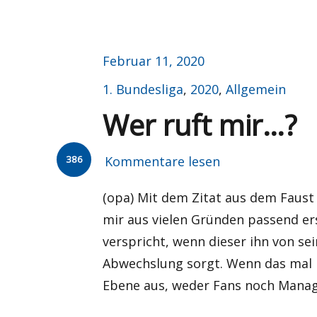
Veröffentlicht
Februar 11, 2020
am
Kategorien
1. Bundesliga
,
2020
,
Allgemein
Wer ruft mir…?
386
Kommentare lesen
(opa) Mit dem Zitat aus dem Faust
mir aus vielen Gründen passend ers
verspricht, wenn dieser ihn von se
Abwechslung sorgt. Wenn das mal n
Ebene aus, weder Fans noch Mana