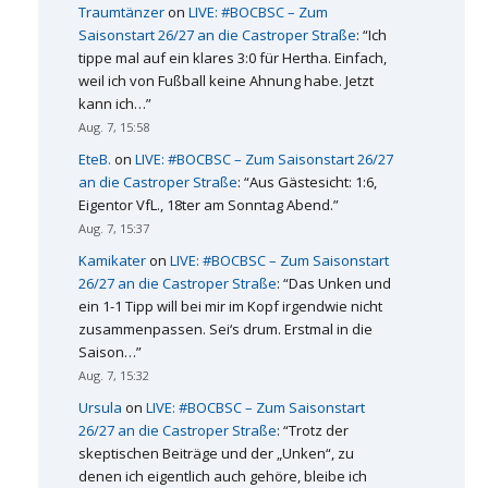
Traumtänzer
on
LIVE: #BOCBSC – Zum
Saisonstart 26/27 an die Castroper Straße
: “
Ich
tippe mal auf ein klares 3:0 für Hertha. Einfach,
weil ich von Fußball keine Ahnung habe. Jetzt
kann ich…
”
Aug. 7, 15:58
EteB.
on
LIVE: #BOCBSC – Zum Saisonstart 26/27
an die Castroper Straße
: “
Aus Gästesicht: 1:6,
Eigentor VfL., 18ter am Sonntag Abend.
”
Aug. 7, 15:37
Kamikater
on
LIVE: #BOCBSC – Zum Saisonstart
26/27 an die Castroper Straße
: “
Das Unken und
ein 1-1 Tipp will bei mir im Kopf irgendwie nicht
zusammenpassen. Sei‘s drum. Erstmal in die
Saison…
”
Aug. 7, 15:32
Ursula
on
LIVE: #BOCBSC – Zum Saisonstart
26/27 an die Castroper Straße
: “
Trotz der
skeptischen Beiträge und der „Unken“, zu
denen ich eigentlich auch gehöre, bleibe ich