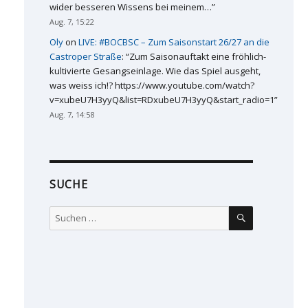
wider besseren Wissens bei meinem…
”
Aug. 7, 15:22
Oly
on
LIVE: #BOCBSC – Zum Saisonstart 26/27 an die
Castroper Straße
: “
Zum Saisonauftakt eine fröhlich-
kultivierte Gesangseinlage. Wie das Spiel ausgeht,
was weiss ich!? https://www.youtube.com/watch?
v=xubeU7H3yyQ&list=RDxubeU7H3yyQ&start_radio=1
”
Aug. 7, 14:58
SUCHE
SUCHEN
Suchen
nach: