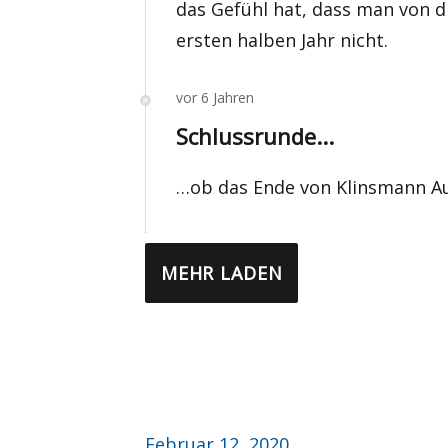
das Gefühl hat, dass man von d
ersten halben Jahr nicht.
vor 6 Jahren
Schlussrunde...
…ob das Ende von Klinsmann Aus
MEHR LADEN
Veröffentlicht
Februar 12, 2020