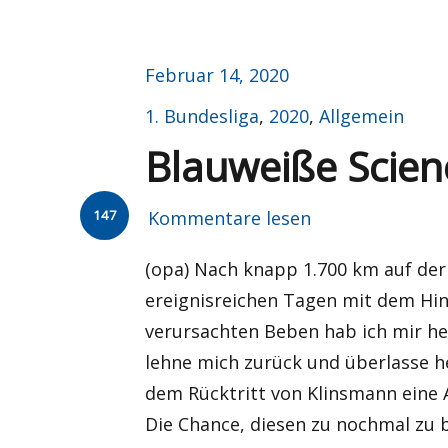
Veröffentlicht
Februar 14, 2020
am
Kategorien
1. Bundesliga
,
2020
,
Allgemein
Blauweiße Scienc
147
Kommentare lesen
(opa) Nach knapp 1.700 km auf de
ereignisreichen Tagen mit dem H
verursachten Beben hab ich mir he
lehne mich zurück und überlasse h
dem Rücktritt von Klinsmann eine A
Die Chance, diesen zu nochmal zu b