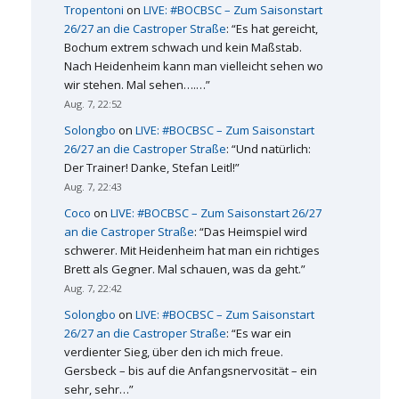
Tropentoni
on
LIVE: #BOCBSC – Zum Saisonstart
26/27 an die Castroper Straße
: “
Es hat gereicht,
Bochum extrem schwach und kein Maßstab.
Nach Heidenheim kann man vielleicht sehen wo
wir stehen. Mal sehen….…
”
Aug. 7, 22:52
Solongbo
on
LIVE: #BOCBSC – Zum Saisonstart
26/27 an die Castroper Straße
: “
Und natürlich:
Der Trainer! Danke, Stefan Leitl!
”
Aug. 7, 22:43
Coco
on
LIVE: #BOCBSC – Zum Saisonstart 26/27
an die Castroper Straße
: “
Das Heimspiel wird
schwerer. Mit Heidenheim hat man ein richtiges
Brett als Gegner. Mal schauen, was da geht.
”
Aug. 7, 22:42
Solongbo
on
LIVE: #BOCBSC – Zum Saisonstart
26/27 an die Castroper Straße
: “
Es war ein
verdienter Sieg, über den ich mich freue.
Gersbeck – bis auf die Anfangsnervosität – ein
sehr, sehr…
”