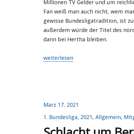
Millionen TV Gelder und um reichli
Fan weiß man auch nicht, wem man 
gewisse Bundesligatradition, ist z
außerdem würde der Titel des nörd
dann bei Hertha bleiben.
„Verbannung?“
weiterlesen
Veröffentlicht
März 17, 2021
am
Kategorien
1. Bundesliga
,
2021
,
Allgemein
,
Mit
Schlacht um Ber