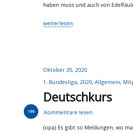
haben muss und auch von Edelfäule
„Berliner Spätlese“
weiterlesen
Veröffentlicht
Oktober 20, 2020
am
Kategorien
1. Bundesliga
,
2020
,
Allgemein
,
Mit
Deutschkurs
196
Kommentare lesen
(opa) Es gibt so Meldungen, wo ma