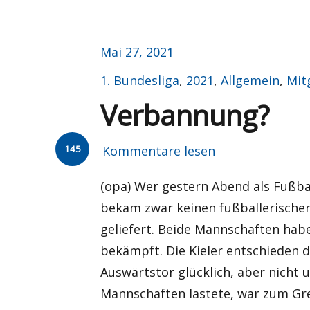
Veröffentlicht
Mai 27, 2021
am
Kategorien
1. Bundesliga
,
2021
,
Allgemein
,
Mit
Verbannung?
145
Kommentare lesen
(opa) Wer gestern Abend als Fußba
bekam zwar keinen fußballerischen
geliefert. Beide Mannschaften hab
bekämpft. Die Kieler entschieden 
Auswärtstor glücklich, aber nicht 
Mannschaften lastete, war zum Gre