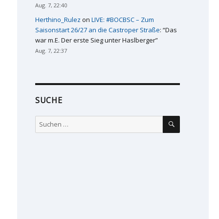
Aug. 7, 22:40
Herthino_Rulez
on
LIVE: #BOCBSC – Zum
Saisonstart 26/27 an die Castroper Straße
: “
Das
war m.E. Der erste Sieg unter Haslberger
”
Aug. 7, 22:37
SUCHE
SUCHEN
Suchen
nach: