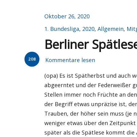
Veröffentlicht
Oktober 26, 2020
am
Kategorien
1. Bundesliga
,
2020
,
Allgemein
,
Mit
Berliner Spätles
208
Kommentare lesen
(opa) Es ist Spätherbst und auch 
abgeerntet und der Federweißer gr
Stellen immer noch Früchte an den
der Begriff etwas unpräzise ist, d
Trauben, der höher sein muss (je 
weniger etwas über den Zeitpunkt 
später als die Spätlese kommt die