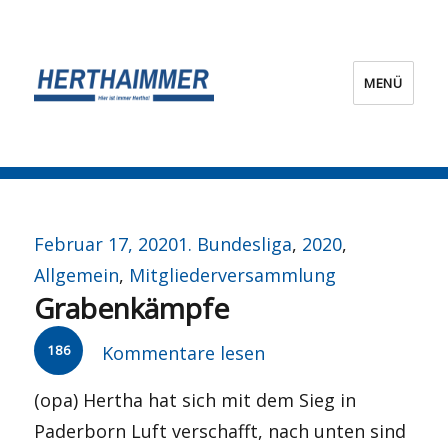
MENÜ
HERTHA?IMMER!
Veröffentlicht
Kategorien
Februar 17, 2020
1. Bundesliga
,
2020
,
am
Allgemein
,
Mitgliederversammlung
Grabenkämpfe
186
Kommentare lesen
(opa) Hertha hat sich mit dem Sieg in
Paderborn Luft verschafft, nach unten sind