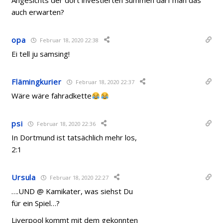
Angesichts der dort investierten Summen darf man das
auch erwarten?
opa
Februar 18, 2020 22:38
Ei tell ju samsing!
Flämingkurier
Februar 18, 2020 22:37
Wäre wäre fahradkette
psi
Februar 18, 2020 22:36
In Dortmund ist tatsächlich mehr los,
2:1
Ursula
Februar 18, 2020 22:27
….UND @ Kamikater, was siehst Du
für ein Spiel…?
Liverpool kommt mit dem gekonnten