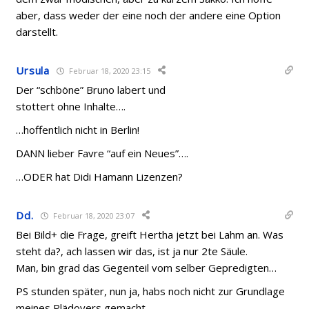
aber, dass weder der eine noch der andere eine Option
darstellt.
Ursula
Februar 18, 2020 23:15
Der “schböne” Bruno labert und
stottert ohne Inhalte….
…hoffentlich nicht in Berlin!
DANN lieber Favre “auf ein Neues”….
…ODER hat Didi Hamann Lizenzen?
Dd.
Februar 18, 2020 23:07
Bei Bild+ die Frage, greift Hertha jetzt bei Lahm an. Was
steht da?, ach lassen wir das, ist ja nur 2te Säule.
Man, bin grad das Gegenteil vom selber Gepredigten…
PS stunden später, nun ja, habs noch nicht zur Grundlage
meines Plädoyers gemacht…