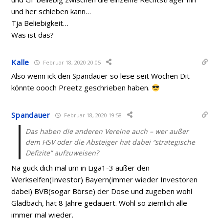
und her schieben kann…
Tja Beliebigkeit…
Was ist das?
Kalle
Februar 18, 2020 20:05
Also wenn ick den Spandauer so lese seit Wochen Dit
könnte oooch Preetz geschrieben haben.
Spandauer
Februar 18, 2020 19:58
Das haben die anderen Vereine auch – wer außer
dem HSV oder die Absteiger hat dabei “strategische
Defizite” aufzuweisen?
Na guck dich mal um in Liga1-3 außer den
Werkselfen(Investor) Bayern(immer wieder Investoren
dabei) BVB(sogar Börse) der Dose und zugeben wohl
Gladbach, hat 8 Jahre gedauert. Wohl so ziemlich alle
immer mal wieder.