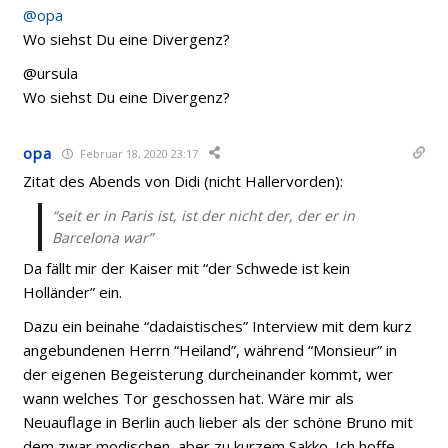
@opa
Wo siehst Du eine Divergenz?
@ursula
Wo siehst Du eine Divergenz?
opa
Februar 18, 2020 23:17
Zitat des Abends von Didi (nicht Hallervorden):
“seit er in Paris ist, ist der nicht der, der er in
Barcelona war”
Da fällt mir der Kaiser mit “der Schwede ist kein
Holländer” ein.
Dazu ein beinahe “dadaistisches” Interview mit dem kurz
angebundenen Herrn “Heiland”, während “Monsieur” in
der eigenen Begeisterung durcheinander kommt, wer
wann welches Tor geschossen hat. Wäre mir als
Neuauflage in Berlin auch lieber als der schöne Bruno mit
dem zwar modischen, aber zu kurzem Sakko. Ich hoffe