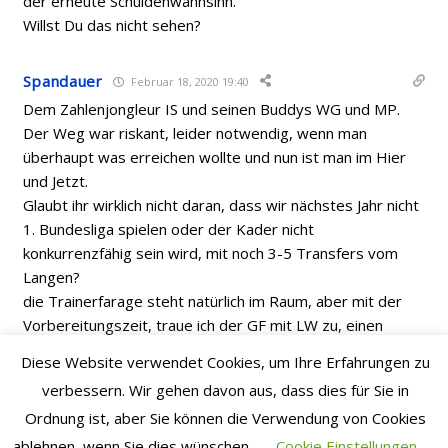
der erneute Schuldenwahnsinn.
Willst Du das nicht sehen?
Spandauer
Februar 18, 2020 19:40
Dem Zahlenjongleur IS und seinen Buddys WG und MP.
Der Weg war riskant, leider notwendig, wenn man
überhaupt was erreichen wollte und nun ist man im Hier
und Jetzt.
Glaubt ihr wirklich nicht daran, dass wir nächstes Jahr nicht
1. Bundesliga spielen oder der Kader nicht
konkurrenzfähig sein wird, mit noch 3-5 Transfers vom
Langen?
die Trainerfarage steht natürlich im Raum, aber mit der
Vorbereitungszeit, traue ich der GF mit LW zu, einen
interessanten Trainer zu finden oder halt wenigstens
Diese Website verwendet Cookies, um Ihre Erfahrungen zu
einen weiteren Luhukay oder Dardai.
verbessern. Wir gehen davon aus, dass dies für Sie in
Ordnung ist, aber Sie können die Verwendung von Cookies
Stiller
Februar 18, 2020 19:34
ablehnen, wenn Sie dies wünschen.
Cookie Einstellungen