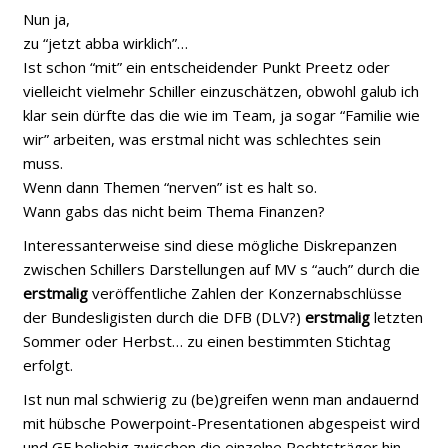
Nun ja,
zu “jetzt abba wirklich”…
Ist schon “mit” ein entscheidender Punkt Preetz oder
vielleicht vielmehr Schiller einzuschätzen, obwohl galub ich
klar sein dürfte das die wie im Team, ja sogar “Familie wie
wir” arbeiten, was erstmal nicht was schlechtes sein
muss.
Wenn dann Themen “nerven” ist es halt so.
Wann gabs das nicht beim Thema Finanzen?
Interessanterweise sind diese mögliche Diskrepanzen
zwischen Schillers Darstellungen auf MV s “auch” durch die
erstmalig
veröffentliche Zahlen der Konzernabschlüsse
der Bundesligisten durch die DFB (DLV?)
erstmalig
letzten
Sommer oder Herbst… zu einen bestimmten Stichtag
erfolgt.
Ist nun mal schwierig zu (be)greifen wenn man andauernd
mit hübsche Powerpoint-Presentationen abgespeist wird
und GF beliebig zwischen die einzelne Rechtsträger hin