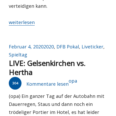
verteidigen kann.
„Was für ein Abend…“
weiterlesen
Veröffentlicht
Kategorien
Februar 4, 2020
2020
,
DFB Pokal
,
Liveticker
,
am
Spieltag
LIVE: Gelsenkirchen vs.
Hertha
Autor
opa
304
Kommentare lesen
(opa) Ein ganzer Tag auf der Autobahn mit
Dauerregen, Staus und dann noch ein
trödeliger Portier im Hotel, es hat leider