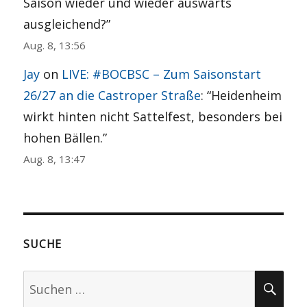
Saison wieder und wieder auswärts
ausgleichend?
”
Aug. 8, 13:56
Jay
on
LIVE: #BOCBSC – Zum Saisonstart
26/27 an die Castroper Straße
: “
Heidenheim
wirkt hinten nicht Sattelfest, besonders bei
hohen Bällen.
”
Aug. 8, 13:47
SUCHE
Suchen
SU
nach: