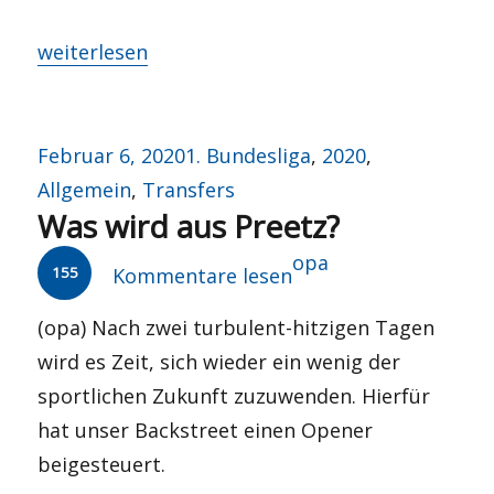
„Am Tag davor“
weiterlesen
Veröffentlicht
Kategorien
Februar 6, 2020
1. Bundesliga
,
2020
,
am
Allgemein
,
Transfers
Was wird aus Preetz?
Autor
opa
155
Kommentare lesen
(opa) Nach zwei turbulent-hitzigen Tagen
wird es Zeit, sich wieder ein wenig der
sportlichen Zukunft zuzuwenden. Hierfür
hat unser Backstreet einen Opener
beigesteuert.