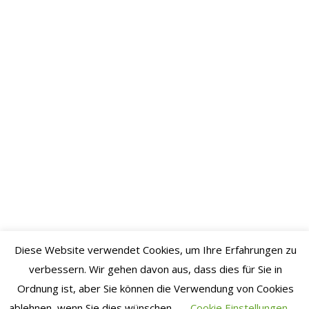
September
2022
August
2022
Juli 2022
Juni 2022
Mai 2022
April
2022
März
2022
Februar
Diese Website verwendet Cookies, um Ihre Erfahrungen zu
2022
verbessern. Wir gehen davon aus, dass dies für Sie in
Januar
Ordnung ist, aber Sie können die Verwendung von Cookies
ablehnen, wenn Sie dies wünschen.
Cookie Einstellungen