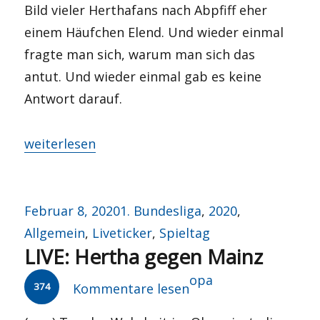
Bild vieler Herthafans nach Abpfiff eher
einem Häufchen Elend. Und wieder einmal
fragte man sich, warum man sich das
antut. Und wieder einmal gab es keine
Antwort darauf.
„Masochismus aus Tradition?“
weiterlesen
Veröffentlicht
Kategorien
Februar 8, 2020
1. Bundesliga
,
2020
,
am
Allgemein
,
Liveticker
,
Spieltag
LIVE: Hertha gegen Mainz
Autor
opa
374
Kommentare lesen