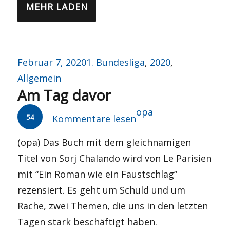
MEHR LADEN
Veröffentlicht
Kategorien
Februar 7, 2020
1. Bundesliga
,
2020
,
am
Allgemein
Am Tag davor
Autor
opa
54
Kommentare lesen
(opa) Das Buch mit dem gleichnamigen
Titel von Sorj Chalando wird von Le Parisien
mit “Ein Roman wie ein Faustschlag”
rezensiert. Es geht um Schuld und um
Rache, zwei Themen, die uns in den letzten
Tagen stark beschäftigt haben.