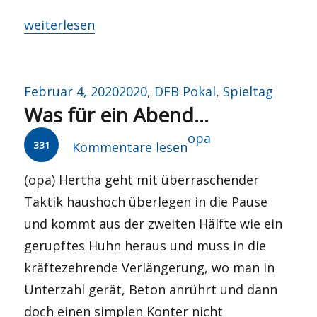
„Was wird aus Preetz?“
weiterlesen
Veröffentlicht
Kategorien
Februar 4, 2020
2020
,
DFB Pokal
,
Spieltag
Was für ein Abend…
am
Autor
opa
331
Kommentare lesen
(opa) Hertha geht mit überraschender
Taktik haushoch überlegen in die Pause
und kommt aus der zweiten Hälfte wie ein
gerupftes Huhn heraus und muss in die
kräftezehrende Verlängerung, wo man in
Unterzahl gerät, Beton anrührt und dann
doch einen simplen Konter nicht