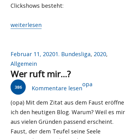
Clickshows besteht:
„Stimmungsbild“
weiterlesen
Veröffentlicht
Kategorien
Februar 11, 2020
1. Bundesliga
,
2020
,
am
Allgemein
Wer ruft mir…?
Autor
opa
386
Kommentare lesen
(opa) Mit dem Zitat aus dem Faust eröffne
ich den heutigen Blog. Warum? Weil es mir
aus vielen Gründen passend erscheint.
Faust, der dem Teufel seine Seele