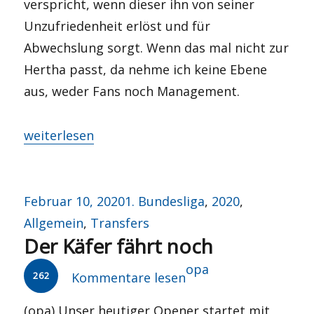
verspricht, wenn dieser ihn von seiner
Unzufriedenheit erlöst und für
Abwechslung sorgt. Wenn das mal nicht zur
Hertha passt, da nehme ich keine Ebene
aus, weder Fans noch Management.
„Wer ruft mir…?“
weiterlesen
Veröffentlicht
Kategorien
Februar 10, 2020
1. Bundesliga
,
2020
,
am
Allgemein
,
Transfers
Der Käfer fährt noch
Autor
opa
262
Kommentare lesen
(opa) Unser heutiger Opener startet mit