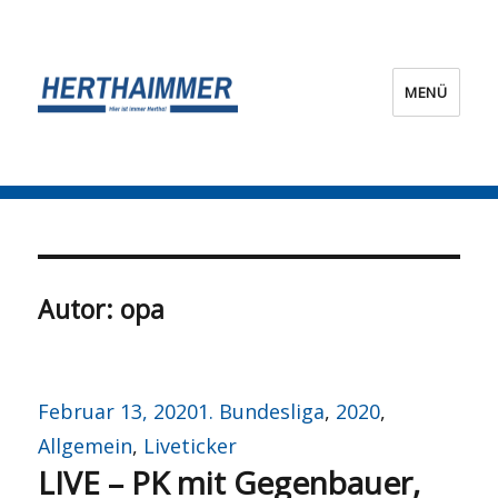
MENÜ
HERTHA?IMMER!
Autor:
opa
Veröffentlicht
Kategorien
Februar 13, 2020
1. Bundesliga
,
2020
,
am
Allgemein
,
Liveticker
LIVE – PK mit Gegenbauer,