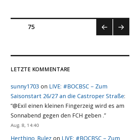
Seitennummerierung
SEITE
75
VOR
NÄCH
der
HERI
STE
GE
SEITE
Beiträge
SEITE
LETZTE KOMMENTARE
sunny1703
on
LIVE: #BOCBSC – Zum
Saisonstart 26/27 an die Castroper Straße
:
“
@Exil einen kleinen Fingerzeig wird es am
Sonnabend gegen den FCH geben .
”
Aug. 8, 14:40
Herthino_Rulez
on
LIVE: #BOCBSC – Zum