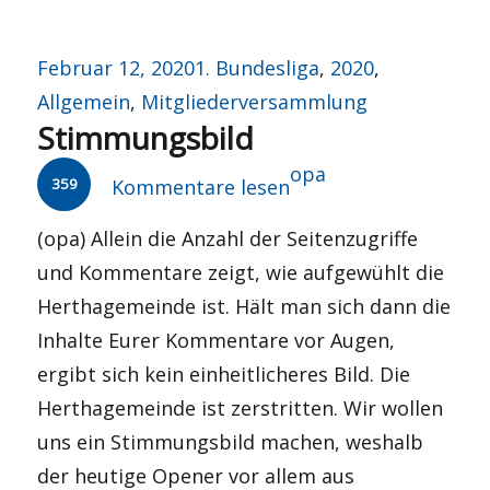
Veröffentlicht
Kategorien
Februar 12, 2020
1. Bundesliga
,
2020
,
am
Allgemein
,
Mitgliederversammlung
Stimmungsbild
Autor
opa
359
Kommentare lesen
(opa) Allein die Anzahl der Seitenzugriffe
und Kommentare zeigt, wie aufgewühlt die
Herthagemeinde ist. Hält man sich dann die
Inhalte Eurer Kommentare vor Augen,
ergibt sich kein einheitlicheres Bild. Die
Herthagemeinde ist zerstritten. Wir wollen
uns ein Stimmungsbild machen, weshalb
der heutige Opener vor allem aus