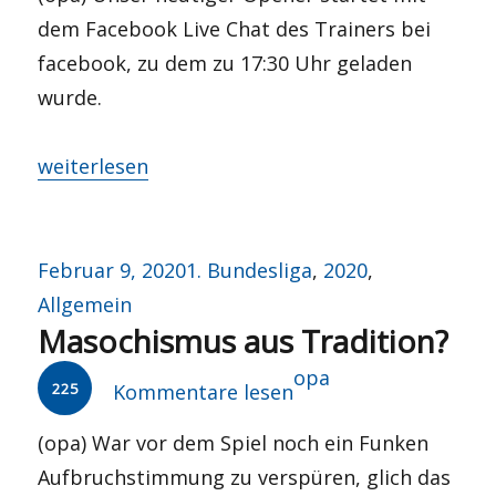
dem Facebook Live Chat des Trainers bei
facebook, zu dem zu 17:30 Uhr geladen
wurde.
„Der Käfer fährt noch“
weiterlesen
Veröffentlicht
Kategorien
Februar 9, 2020
1. Bundesliga
,
2020
,
am
Allgemein
Masochismus aus Tradition?
Autor
opa
225
Kommentare lesen
(opa) War vor dem Spiel noch ein Funken
Aufbruchstimmung zu verspüren, glich das