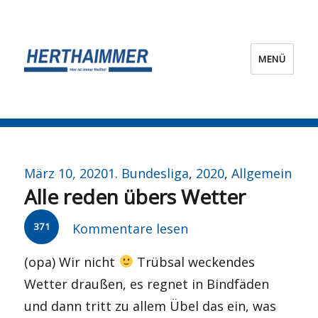
MENÜ
HERTHA?IMMER!
Veröffentlicht
Kategorien
März 10, 2020
1. Bundesliga
,
2020
,
Allgemein
Alle reden übers Wetter
am
371
Kommentare lesen
(opa) Wir nicht
Trübsal weckendes
Wetter draußen, es regnet in Bindfäden
und dann tritt zu allem Übel das ein, was