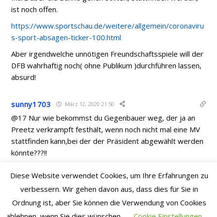
ist noch offen.
https://www.sportschau.de/weitere/allgemein/coronaviru
s-sport-absagen-ticker-100.html
Aber irgendwelche unnötigen Freundschaftsspiele will der
DFB wahrhaftig noch( ohne Publikum )durchführen lassen,
absurd!
sunny1703
März 12, 2020 21:50
@17 Nur wie bekommst du Gegenbauer weg, der ja an
Preetz verkrampft festhält, wenn noch nicht mal eine MV
stattfinden kann,bei der der Präsident abgewählt werden
könnte???!!
Diese Website verwendet Cookies, um Ihre Erfahrungen zu
hurdiegerdie
März 12, 2020 21:47
verbessern. Wir gehen davon aus, dass dies für Sie in
#10254
Ordnung ist, aber Sie können die Verwendung von Cookies
Ich auch! Ich finde das Argument, dass man ja niemanden
ablehnen, wenn Sie dies wünschen.
Cookie Einstellungen