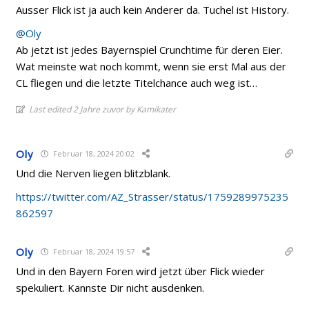
Ausser Flick ist ja auch kein Anderer da. Tuchel ist History.
@Oly
Ab jetzt ist jedes Bayernspiel Crunchtime für deren Eier.
Wat meinste wat noch kommt, wenn sie erst Mal aus der
CL fliegen und die letzte Titelchance auch weg ist…
Last edited 2 Jahre zuvor by Kamikater
Oly
Februar 18, 2024 20:02
Und die Nerven liegen blitzblank.
https://twitter.com/AZ_Strasser/status/1759289975235
862597
Oly
Februar 18, 2024 19:57
Und in den Bayern Foren wird jetzt über Flick wieder
spekuliert. Kannste Dir nicht ausdenken.