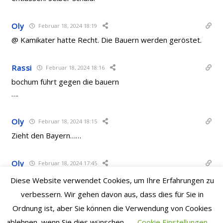
Oly
Februar 18, 2024 18:19
@ Kamikater hatte Recht. Die Bauern werden geröstet.
Rassi
Februar 18, 2024 18:16
bochum führt gegen die bauern
….
Oly
Februar 18, 2024 18:15
Zieht den Bayern……
Oly
Februar 18, 2024 17:45
Ja, dann wäre dies leidige Thema endlich abgeräumt. Und
Diese Website verwendet Cookies, um Ihre Erfahrungen zu
es ist ja auch im Sinne von beiden Parteien. Eine
verbessern. Wir gehen davon aus, dass dies für Sie in
langwierige Schlammschlacht würde schliesslich Bobic
Ordnung ist, aber Sie können die Verwendung von Cookies
auch beschädigen. Die Hertha hat im Grunde nur noch
ablehnen, wenn Sie dies wünschen.
Cookie Einstellungen