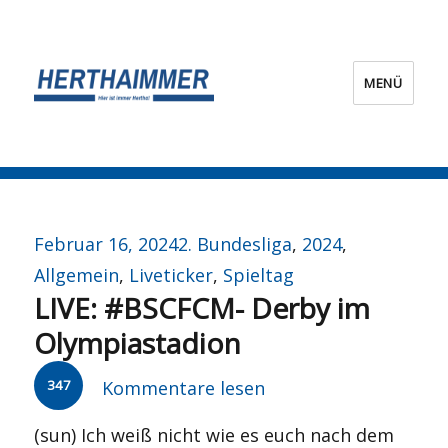
MENÜ
HERTHA?IMMER!
Veröffentlicht
Kategorien
Februar 16, 2024
2. Bundesliga
,
2024
,
am
Allgemein
,
Liveticker
,
Spieltag
LIVE: #BSCFCM- Derby im
Olympiastadion
347
Kommentare lesen
(sun) Ich weiß nicht wie es euch nach dem