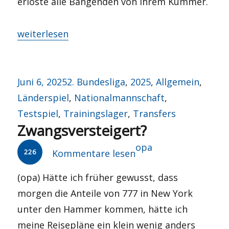
erlöste alle Bangenden von ihrem Kummer.
„Heimtore, Heimsieg und das Haar in der Suppe
weiterlesen
Veröffentlicht
Kategorien
Juni 6, 2025
2. Bundesliga
,
2025
,
Allgemein
,
am
Länderspiel
,
Nationalmannschaft
,
Testspiel
,
Trainingslager
,
Transfers
Zwangsversteigert?
Autor
opa
226
Kommentare lesen
(opa) Hätte ich früher gewusst, dass
morgen die Anteile von 777 in New York
unter den Hammer kommen, hätte ich
meine Reisepläne ein klein wenig anders