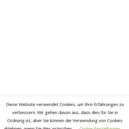
Juli 2022
Juni 2022
Mai 2022
April
2022
März
2022
Februar
2022
Januar
2022
Dezember
Diese Website verwendet Cookies, um Ihre Erfahrungen zu
2021
verbessern. Wir gehen davon aus, dass dies für Sie in
Ordnung ist, aber Sie können die Verwendung von Cookies
November
ablehnen, wenn Sie dies wünschen.
Cookie Einstellungen