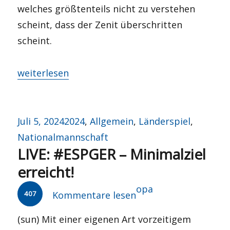
welches größtenteils nicht zu verstehen
scheint, dass der Zenit überschritten
scheint.
„Gedanken zu Geschichte, Gelenkbussen und G
weiterlesen
Veröffentlicht
Kategorien
Juli 5, 2024
2024
,
Allgemein
,
Länderspiel
,
am
Nationalmannschaft
LIVE: #ESPGER – Minimalziel
erreicht!
Autor
opa
407
Kommentare lesen
(sun) Mit einer eigenen Art vorzeitigem