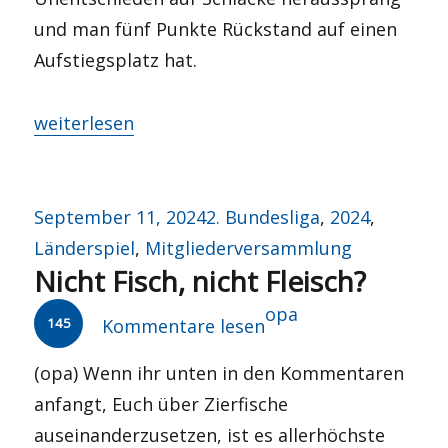
und man fünf Punkte Rückstand auf einen
Aufstiegsplatz hat.
„Oans, zwoa, droa – gsuffa!“
weiterlesen
Veröffentlicht
Kategorien
September 11, 2024
2. Bundesliga
,
2024
,
am
Länderspiel
,
Mitgliederversammlung
Nicht Fisch, nicht Fleisch?
Autor
opa
145
Kommentare lesen
(opa) Wenn ihr unten in den Kommentaren
anfangt, Euch über Zierfische
auseinanderzusetzen, ist es allerhöchste