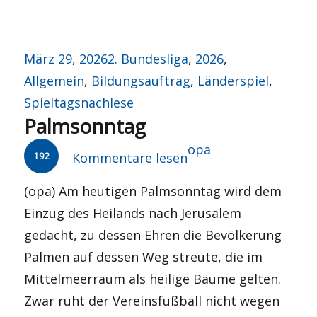
Veröffentlicht
Kategorien
März 29, 2026
2. Bundesliga
,
2026
,
am
Allgemein
,
Bildungsauftrag
,
Länderspiel
,
Spieltagsnachlese
Palmsonntag
Autor
opa
192
Kommentare lesen
(opa) Am heutigen Palmsonntag wird dem
Einzug des Heilands nach Jerusalem
gedacht, zu dessen Ehren die Bevölkerung
Palmen auf dessen Weg streute, die im
Mittelmeerraum als heilige Bäume gelten.
Zwar ruht der Vereinsfußball nicht wegen