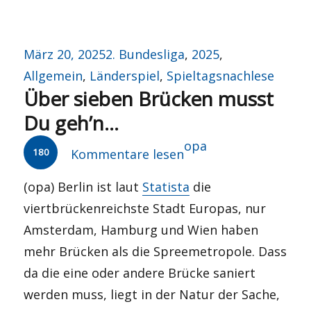
Veröffentlicht
Kategorien
März 20, 2025
2. Bundesliga
,
2025
,
am
Allgemein
,
Länderspiel
,
Spieltagsnachlese
Über sieben Brücken musst
Du geh’n…
Autor
opa
180
Kommentare lesen
(opa) Berlin ist laut
Statista
die
viertbrückenreichste Stadt Europas, nur
Amsterdam, Hamburg und Wien haben
mehr Brücken als die Spreemetropole. Dass
da die eine oder andere Brücke saniert
werden muss, liegt in der Natur der Sache,