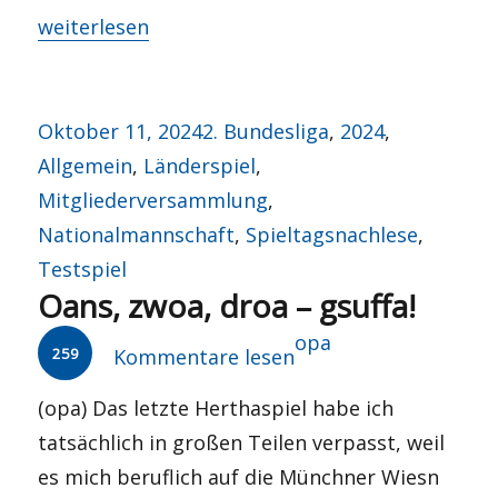
„Über sieben Brücken musst Du geh’n…“
weiterlesen
Veröffentlicht
Kategorien
Oktober 11, 2024
2. Bundesliga
,
2024
,
am
Allgemein
,
Länderspiel
,
Mitgliederversammlung
,
Nationalmannschaft
,
Spieltagsnachlese
,
Testspiel
Oans, zwoa, droa – gsuffa!
Autor
opa
259
Kommentare lesen
(opa) Das letzte Herthaspiel habe ich
tatsächlich in großen Teilen verpasst, weil
es mich beruflich auf die Münchner Wiesn