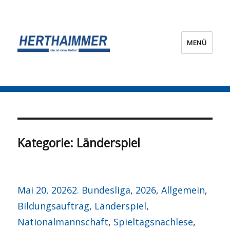
MENÜ
HERTHA?IMMER!
Kategorie:
Länderspiel
Veröffentlicht
Kategorien
Mai 20, 2026
2. Bundesliga
,
2026
,
Allgemein
,
am
Bildungsauftrag
,
Länderspiel
,
Nationalmannschaft
,
Spieltagsnachlese
,