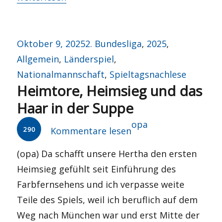
Veröffentlicht
Kategorien
Oktober 9, 2025
2. Bundesliga
,
2025
,
am
Allgemein
,
Länderspiel
,
Nationalmannschaft
,
Spieltagsnachlese
Heimtore, Heimsieg und das
Haar in der Suppe
Autor
opa
290
Kommentare lesen
(opa) Da schafft unsere Hertha den ersten
Heimsieg gefühlt seit Einführung des
Farbfernsehens und ich verpasse weite
Teile des Spiels, weil ich beruflich auf dem
Weg nach München war und erst Mitte der