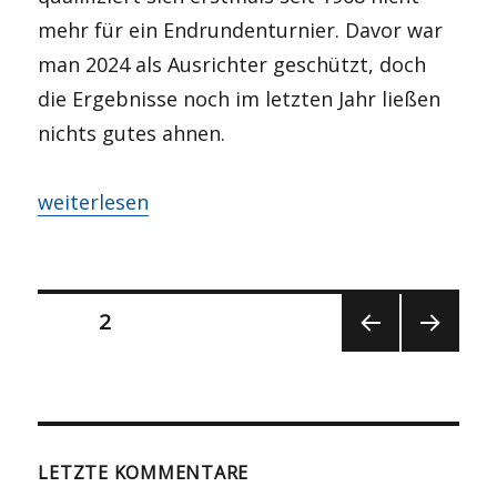
mehr für ein Endrundenturnier. Davor war
man 2024 als Ausrichter geschützt, doch
die Ergebnisse noch im letzten Jahr ließen
nichts gutes ahnen.
„LIVE: #ESPGER – Minimalziel erreicht!“
weiterlesen
Seitennummerierung
SEITE
2
VOR
NÄCH
der
HERI
STE
GE
SEITE
Beiträge
SEITE
LETZTE KOMMENTARE