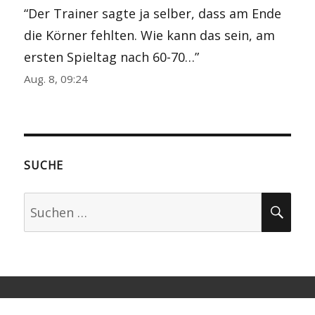
“
Der Trainer sagte ja selber, dass am Ende
die Körner fehlten. Wie kann das sein, am
ersten Spieltag nach 60-70…
”
Aug. 8, 09:24
SUCHE
Suchen
SU
nach:
KATEGORIEN
ARCHIV
Über