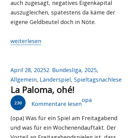
auch zugesagt, negatives Eigenkapital
auszugleichen, spätestens da käme der
eigene Geldbeutel doch in Nöte.
„Zwangsversteigert?“
weiterlesen
Veröffentlicht
Kategorien
April 28, 2025
2. Bundesliga
,
2025
,
am
Allgemein
,
Länderspiel
,
Spieltagsnachlese
La Paloma, ohé!
Autor
opa
230
Kommentare lesen
(opa) Was für ein Spiel am Freitagabend
und was für ein Wochenendauftakt. Der
Vorteil an Freitagabendspielen ist, dass