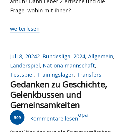
antun? Dann lieber Zierfische und die
Frage, wohin mit ihnen?
„Nicht Fisch, nicht Fleisch?“
weiterlesen
Veröffentlicht
Kategorien
Juli 8, 2024
2. Bundesliga
,
2024
,
Allgemein
,
am
Länderspiel
,
Nationalmannschaft
,
Testspiel
,
Trainingslager
,
Transfers
Gedanken zu Geschichte,
Gelenkbussen und
Gemeinsamkeiten
Autor
opa
509
Kommentare lesen