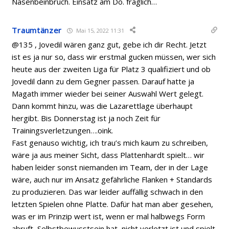
Nasenbeinbruch. Einsatz am Do. fraglich…
Traumtänzer
Mai 15, 2022 11:31
@135 , Jovedil wären ganz gut, gebe ich dir Recht. Jetzt
ist es ja nur so, dass wir erstmal gucken müssen, wer sich
heute aus der zweiten Liga für Platz 3 qualifiziert und ob
Jovedil dann zu dem Gegner passen. Darauf hatte ja
Magath immer wieder bei seiner Auswahl Wert gelegt.
Dann kommt hinzu, was die Lazarettlage überhaupt
hergibt. Bis Donnerstag ist ja noch Zeit für
Trainingsverletzungen….oink.
Fast genauso wichtig, ich trau’s mich kaum zu schreiben,
wäre ja aus meiner Sicht, dass Plattenhardt spielt… wir
haben leider sonst niemanden im Team, der in der Lage
wäre, auch nur im Ansatz gefährliche Flanken + Standards
zu produzieren. Das war leider auffällig schwach in den
letzten Spielen ohne Platte. Dafür hat man aber gesehen,
was er im Prinzip wert ist, wenn er mal halbwegs Form
abruft, Selbstbewusstsein hat, nicht verletzt ist und spielt.