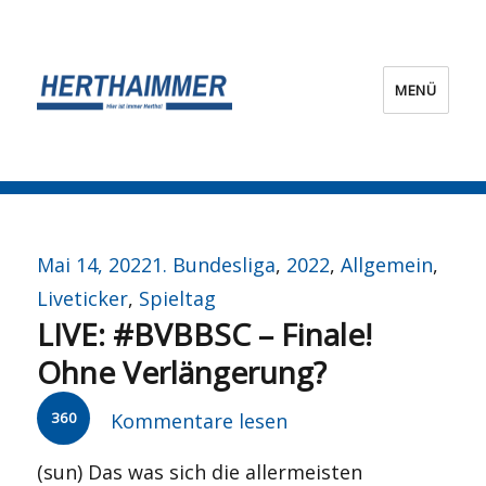
MENÜ
HERTHA?IMMER!
Veröffentlicht
Kategorien
Mai 14, 2022
1. Bundesliga
,
2022
,
Allgemein
,
am
Liveticker
,
Spieltag
LIVE: #BVBBSC – Finale!
Ohne Verlängerung?
360
Kommentare lesen
(sun) Das was sich die allermeisten