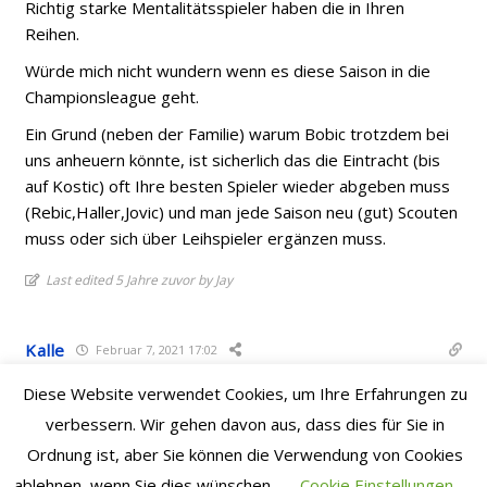
Richtig starke Mentalitätsspieler haben die in Ihren
Reihen.
Würde mich nicht wundern wenn es diese Saison in die
Championsleague geht.
Ein Grund (neben der Familie) warum Bobic trotzdem bei
uns anheuern könnte, ist sicherlich das die Eintracht (bis
auf Kostic) oft Ihre besten Spieler wieder abgeben muss
(Rebic,Haller,Jovic) und man jede Saison neu (gut) Scouten
muss oder sich über Leihspieler ergänzen muss.
Last edited 5 Jahre zuvor by Jay
Kalle
Februar 7, 2021 17:02
@69 der kommt aber bestimmt nur wenn wir in der
Diese Website verwendet Cookies, um Ihre Erfahrungen zu
ersten Liga spielen.
verbessern. Wir gehen davon aus, dass dies für Sie in
Last edited 5 Jahre zuvor by Kalle
Ordnung ist, aber Sie können die Verwendung von Cookies
ablehnen, wenn Sie dies wünschen.
Cookie Einstellungen