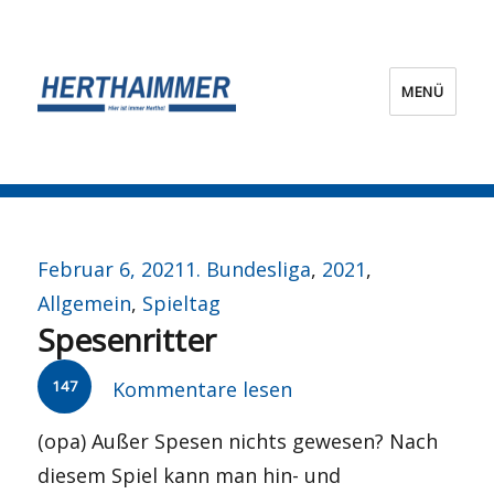
MENÜ
HERTHA?IMMER!
Veröffentlicht
Kategorien
Februar 6, 2021
1. Bundesliga
,
2021
,
am
Allgemein
,
Spieltag
Spesenritter
147
Kommentare lesen
(opa) Außer Spesen nichts gewesen? Nach
diesem Spiel kann man hin- und