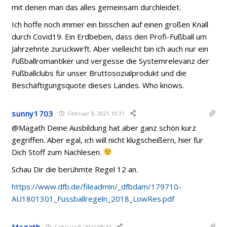
mit denen man das alles gemeinsam durchleidet.
Ich hoffe noch immer ein bisschen auf einen großen Knall
durch Covid19. Ein Erdbeben, dass den Profi-Fußball um
Jahrzehnte zurückwirft. Aber vielleicht bin ich auch nur ein
Fußballromantiker und vergesse die Systemrelevanz der
Fußballclubs für unser Bruttosozialprodukt und die
Beschäftigungsquote dieses Landes. Who knows.
sunny1703
Februar 8, 2021 10:31
@Magath Deine Ausbildung hat aber ganz schön kurz
gegriffen. Aber egal, ich will nicht klugscheißern, hier für
Dich Stoff zum Nachlesen.
Schau Dir die berühmte Regel 12 an.
https://www.dfb.de/fileadmin/_dfbdam/179710-
AU1801301_Fussballregeln_2018_LowRes.pdf
Magath
Februar 8, 2021 08:42