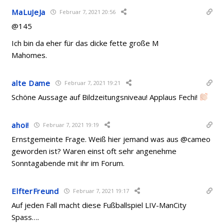
MaLuJeJa
Februar 7, 2021 20:56
@145
Ich bin da eher für das dicke fette große M
Mahomes.
alte Dame
Februar 7, 2021 19:21
Schöne Aussage auf Bildzeitungsniveau! Applaus Fechi!
ahoi!
Februar 7, 2021 19:19
Ernstgemeinte Frage. Weiß hier jemand was aus @cameo
geworden ist? Waren einst oft sehr angenehme
Sonntagabende mit ihr im Forum.
ElfterFreund
Februar 7, 2021 19:17
Auf jeden Fall macht diese Fußballspiel LIV-ManCity
Spass….