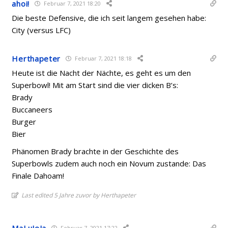
ahoi!
Februar 7, 2021 18:20
Die beste Defensive, die ich seit langem gesehen habe:
City (versus LFC)
Herthapeter
Februar 7, 2021 18:18
Heute ist die Nacht der Nächte, es geht es um den
Superbowl! Mit am Start sind die vier dicken B’s:
Brady
Buccaneers
Burger
Bier
Phänomen Brady brachte in der Geschichte des
Superbowls zudem auch noch ein Novum zustande: Das
Finale Dahoam!
Last edited 5 Jahre zuvor by Herthapeter
MaLuJeJa
Februar 7, 2021 17:22