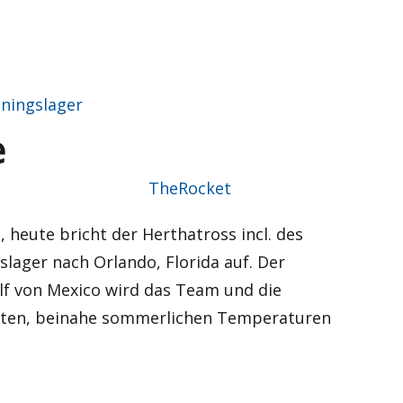
iningslager
e
Autor
TheRocket
, heute bricht der Herthatross incl. des
lager nach Orlando, Florida auf. Der
lf von Mexico wird das Team und die
aften, beinahe sommerlichen Temperaturen