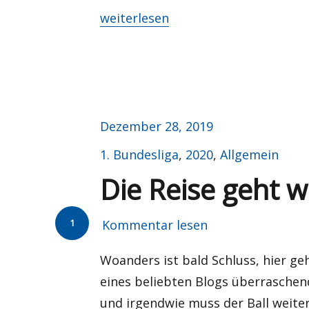
„Erforderliche Felder sind markiert
weiterlesen
Veröffentlicht
Dezember 28, 2019
am
Kategorien
1. Bundesliga
,
2020
,
Allgemein
Die Reise geht w
1
Kommentar lesen
Woanders ist bald Schluss, hier geh
eines beliebten Blogs überraschen
und irgendwie muss der Ball weiter 