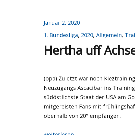
Veröffentlicht
Januar 2, 2020
am
Kategorien
1. Bundesliga
,
2020
,
Allgemein
,
Tra
Hertha uff Achs
(opa) Zuletzt war noch Kieztraining
Neuzugangs Ascacibar ins Trainings
südöstlichste Staat der USA am Go
mitgereisten Fans mit frühlingsh
oberhalb von 20° empfangen.
„Hertha uff Achse“
weiterlesen