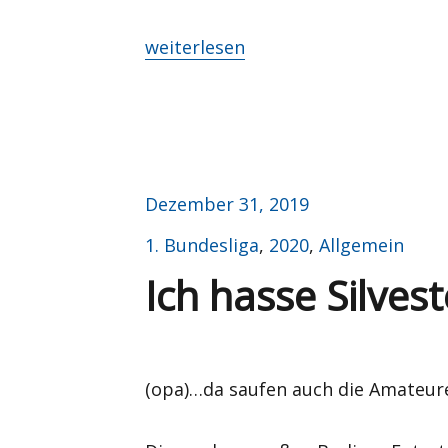
„Happy new Klinsi…“
weiterlesen
Veröffentlicht
Dezember 31, 2019
am
Kategorien
1. Bundesliga
,
2020
,
Allgemein
Ich hasse Silves
(opa)…da saufen auch die Amateur