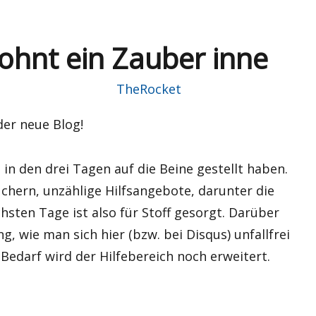
hnt ein Zauber inne
Autor
TheRocket
 der neue Blog!
n den drei Tagen auf die Beine gestellt haben.
uchern, unzählige Hilfsangebote, darunter die
chsten Tage ist also für Stoff gesorgt. Darüber
g, wie man sich hier (bzw. bei Disqus) unfallfrei
Bedarf wird der Hilfebereich noch erweitert.
nne“