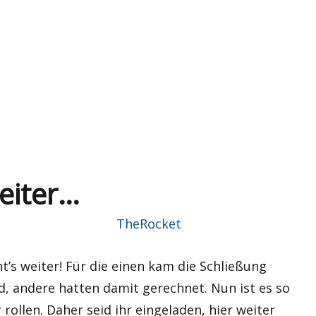
…“
eiter…
Autor
TheRocket
t’s weiter! Für die einen kam die Schließung
d, andere hatten damit gerechnet. Nun ist es so
rollen. Daher seid ihr eingeladen, hier weiter