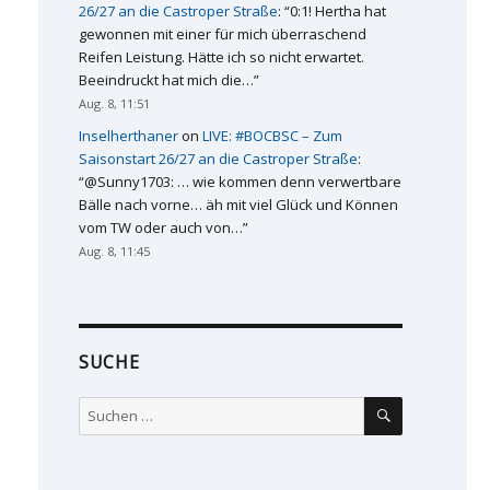
26/27 an die Castroper Straße
: “
0:1! Hertha hat
gewonnen mit einer für mich überraschend
Reifen Leistung. Hätte ich so nicht erwartet.
Beeindruckt hat mich die…
”
Aug. 8, 11:51
Inselherthaner
on
LIVE: #BOCBSC – Zum
Saisonstart 26/27 an die Castroper Straße
:
“
@Sunny1703: … wie kommen denn verwertbare
Bälle nach vorne… äh mit viel Glück und Können
vom TW oder auch von…
”
Aug. 8, 11:45
SUCHE
SUCHEN
Suchen
nach: