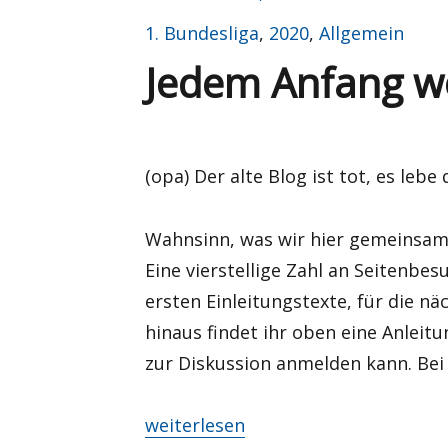
am
Kategorien
1. Bundesliga
,
2020
,
Allgemein
Jedem Anfang wo
(opa) Der alte Blog ist tot, es lebe
Wahnsinn, was wir hier gemeinsam i
Eine vierstellige Zahl an Seitenbes
ersten Einleitungstexte, für die nä
hinaus findet ihr oben eine Anleitun
zur Diskussion anmelden kann. Bei 
„Jedem Anfang wohnt ein Zauber i
weiterlesen