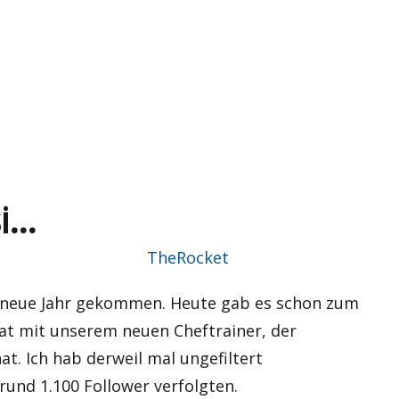
si…
Autor
TheRocket
 ins neue Jahr gekommen. Heute gab es schon zum
hat mit unserem neuen Cheftrainer, der
t. Ich hab derweil mal ungefiltert
rund 1.100 Follower verfolgten.