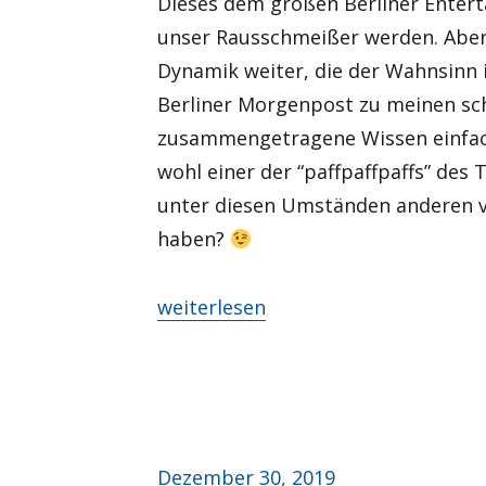
Dieses dem großen Berliner Enterta
unser Rausschmeißer werden. Aber n
Dynamik weiter, die der Wahnsinn 
Berliner Morgenpost zu meinen sch
zusammengetragene Wissen einfach 
wohl einer der “paffpaffpaffs” de
unter diesen Umständen anderen vo
haben?
„Ich hasse Silvester…“
weiterlesen
Veröffentlicht
Dezember 30, 2019