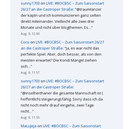
sunny1703
on
LIVE: #BOCBSC – Zum Saisonstart
26/27 an die Castroper Straße
: “
@traumtänzer
der käptn und ich kommunizieren ganz selten
direkt miteinander. Vielleicht alle zwei drei
Monate und nicht über blogthemen. Es…
”
Aug. 8, 12:00
Coco
on
LIVE: #BOCBSC – Zum Saisonstart 26/27
an die Castroper Straße
: “
Ja, es war nicht das
perfekte Spiel. Aber, doch besser, als von den
meisten erwartet? Die Kondi Mängel ziehen
sich…
”
Aug. 8, 11:57
sunny1703
on
LIVE: #BOCBSC – Zum Saisonstart
26/27 an die Castroper Straße
:
“
@inselherthaner die gesamte Mannschaft ist (
hoffentlich) steigerungsfähig. Sorry dass ich da
nicht noch mehr drauf eingehe, zwei Tage
nicht…
”
Aug. 8, 11:55
MaLuJeJa
on
LIVE: #BOCBSC – Zum Saisonstart