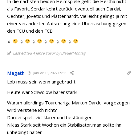
In die nächsten beiden Heimspiele geht die Hertha nicht
als Favorit. Serdar kehrt zurück, eventuell auch Dardai,
Gechter, Jovetic und Plattenhardt. Vielleicht gelingt ja mit
einer veränderten Aufstellung eine Überraschung gegen
den FCU und den FCB.
☼
☼
☼
☼
☼
☼
Last edited 4 Jahre zuvor by BlauerMontag
Magath
Januar 16, 2022 09:11
Lob muss sein wenn angebracht
Heute war Schwolow bärenstark!
Warum allerdings Tourunariga Marton Dardei vorgezogen
wird verstehe ich nicht?
Dardei spielt viel klarer und beständiger.
Niklas Stark seit Wochen ein Stabilisator,man sollte ihn
unbedingt halten