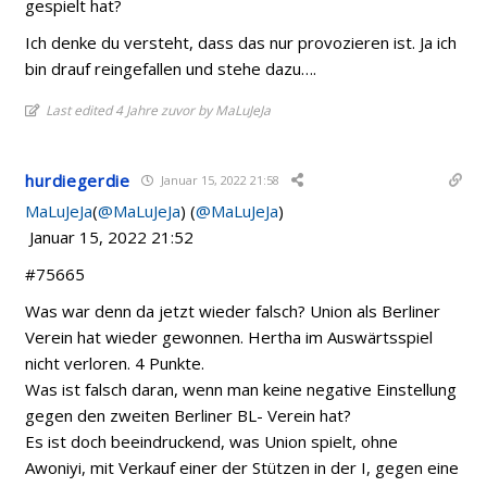
gespielt hat?
Ich denke du versteht, dass das nur provozieren ist. Ja ich
bin drauf reingefallen und stehe dazu….
Last edited 4 Jahre zuvor by MaLuJeJa
hurdiegerdie
Januar 15, 2022 21:58
MaLuJeJa
(
@MaLuJeJa
) (
@MaLuJeJa
)
Januar 15, 2022 21:52
#75665
Was war denn da jetzt wieder falsch? Union als Berliner
Verein hat wieder gewonnen. Hertha im Auswärtsspiel
nicht verloren. 4 Punkte.
Was ist falsch daran, wenn man keine negative Einstellung
gegen den zweiten Berliner BL- Verein hat?
Es ist doch beeindruckend, was Union spielt, ohne
Awoniyi, mit Verkauf einer der Stützen in der I, gegen eine