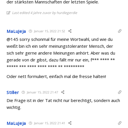
der stärksten Mannschaften der letzten Spiele.
Last edited 4 Jahre zuvor by hurdiegerdie
MaLuJeJa
Januar 15, 2022 21:52
@145 sorry schonmal für meine Wortwahl, und wie du
weißt bin ich ein sehr meinungstoleranter Mensch, der
sich sehr gerne andere Meinungen anhört. Aber was du
gerade von dir gibst, dazu fällt mir nur ein, f*** **** **
***** *** **** **** **** ** *********
Oder nett formuliert, einfach mal die fresse halten!
Stiller
Januar 15, 2022 21:47
Die Frage ist in der Tat nicht nur berechtigt, sondern auch
wichtig.
MaLuJeJa
Januar 15, 2022 21:41