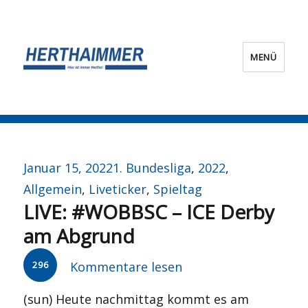
MENÜ
HERTHA?IMMER!
Veröffentlicht
Kategorien
Januar 15, 2022
1. Bundesliga
,
2022
,
am
Allgemein
,
Liveticker
,
Spieltag
LIVE: #WOBBSC – ICE Derby
am Abgrund
296
Kommentare lesen
(sun) Heute nachmittag kommt es am