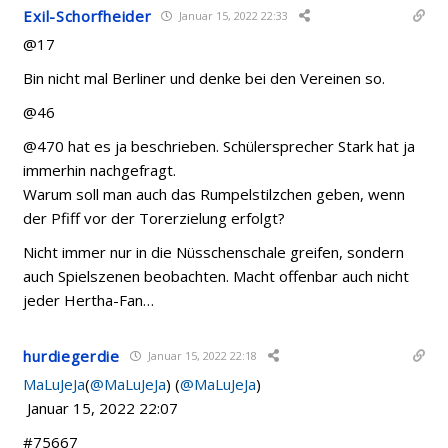
Exil-Schorfheider
Januar 15, 2022 22:33
@17
Bin nicht mal Berliner und denke bei den Vereinen so.
@46
@470 hat es ja beschrieben. Schülersprecher Stark hat ja
immerhin nachgefragt.
Warum soll man auch das Rumpelstilzchen geben, wenn
der Pfiff vor der Torerzielung erfolgt?
Nicht immer nur in die Nüsschenschale greifen, sondern
auch Spielszenen beobachten. Macht offenbar auch nicht
jeder Hertha-Fan…
hurdiegerdie
Januar 15, 2022 22:18
MaLuJeJa
(
@MaLuJeJa
) (
@MaLuJeJa
)
Januar 15, 2022 22:07
#75667