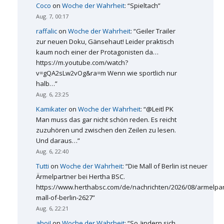
Coco
on
Woche der Wahrheit
: “
Spieltach
”
Aug. 7, 00:17
raffalic
on
Woche der Wahrheit
: “
Geiler Trailer
zur neuen Doku, Gänsehaut! Leider praktisch
kaum noch einer der Protagonisten da…
https://m.youtube.com/watch?
v=gQA2sLw2vOg&ra=m Wenn wie sportlich nur
halb…
”
Aug. 6, 23:25
Kamikater
on
Woche der Wahrheit
: “
@Leitl PK
Man muss das gar nicht schön reden. Es reicht
zuzuhören und zwischen den Zeilen zu lesen.
Und daraus…
”
Aug. 6, 22:40
Tutti
on
Woche der Wahrheit
: “
Die Mall of Berlin ist neuer
Ärmelpartner bei Hertha BSC.
https://www.herthabsc.com/de/nachrichten/2026/08/armelpar
mall-of-berlin-2627
”
Aug. 6, 22:21
ahoi!
on
Woche der Wahrheit
: “
So ändern sich