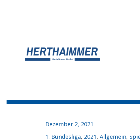
UNSER HERTHA BSC BLOG
HERTHA?IMMER!
Veröffentlicht
Dezember 2, 2021
am
Kategorien
1. Bundesliga
,
2021
,
Allgemein
,
Spi