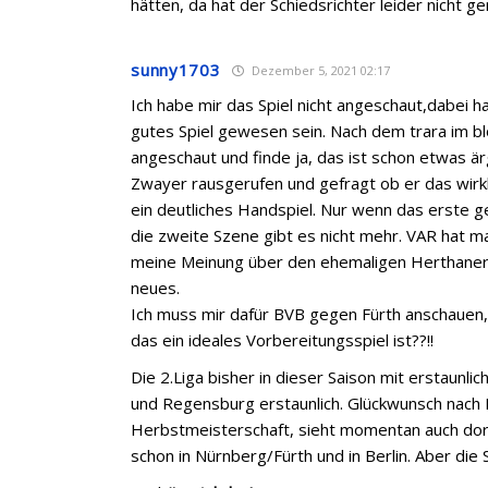
hätten, da hat der Schiedsrichter leider nicht g
sunny1703
Dezember 5, 2021 02:17
Ich habe mir das Spiel nicht angeschaut,dabei ha
gutes Spiel gewesen sein. Nach dem trara im bl
angeschaut und finde ja, das ist schon etwas är
Zwayer rausgerufen und gefragt ob er das wirklic
ein deutliches Handspiel. Nur wenn das erste ge
die zweite Szene gibt es nicht mehr. VAR hat ma
meine Meinung über den ehemaligen Herthaner Z
neues.
Ich muss mir dafür BVB gegen Fürth anschauen,
das ein ideales Vorbereitungsspiel ist??!!
Die 2.Liga bisher in dieser Saison mit erstaunl
und Regensburg erstaunlich. Glückwunsch nach 
Herbstmeisterschaft, sieht momentan auch dor
schon in Nürnberg/Fürth und in Berlin. Aber die 