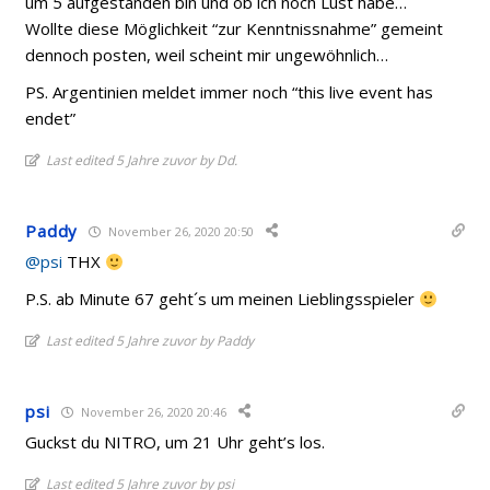
um 5 aufgestanden bin und ob ich noch Lust habe…
Wollte diese Möglichkeit “zur Kenntnissnahme” gemeint
dennoch posten, weil scheint mir ungewöhnlich…
PS. Argentinien meldet immer noch “this live event has
endet”
Last edited 5 Jahre zuvor by Dd.
Paddy
November 26, 2020 20:50
@psi
THX
P.S. ab Minute 67 geht´s um meinen Lieblingsspieler
Last edited 5 Jahre zuvor by Paddy
psi
November 26, 2020 20:46
Guckst du NITRO, um 21 Uhr geht’s los.
Last edited 5 Jahre zuvor by psi