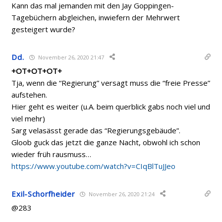
Kann das mal jemanden mit den Jay Goppingen-
Tagebüchern abgleichen, inwiefern der Mehrwert
gesteigert wurde?
Dd.
November 26, 2020 21:47
+OT+OT+OT+
Tja, wenn die “Regierung” versagt muss die “freie Presse”
aufstehen.
Hier geht es weiter (u.A. beim querblick gabs noch viel und
viel mehr)
Sarg velasässt gerade das “Regierungsgebäude”.
Gloob guck das jetzt die ganze Nacht, obwohl ich schon
wieder früh rausmuss…
https://www.youtube.com/watch?v=CIqBlTuJJeo
Exil-Schorfheider
November 26, 2020 21:24
@283