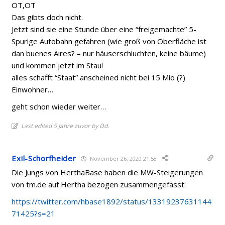
OT,OT
Das gibts doch nicht.
Jetzt sind sie eine Stunde über eine “freigemachte” 5-
Spurige Autobahn gefahren (wie groß von Oberfläche ist
dan buenes Aires? – nur häuserschluchten, keine bäume)
und kommen jetzt im Stau!
alles schafft “Staat” anscheined nicht bei 15 Mio (?)
Einwohner…
geht schon wieder weiter…
Last edited 5 Jahre zuvor by Dd.
Exil-Schorfheider
November 26, 2020 21:58
Die Jungs von HerthaBase haben die MW-Steigerungen
von tm.de auf Hertha bezogen zusammengefasst:
https://twitter.com/hbase1892/status/13319237631144
71425?s=21