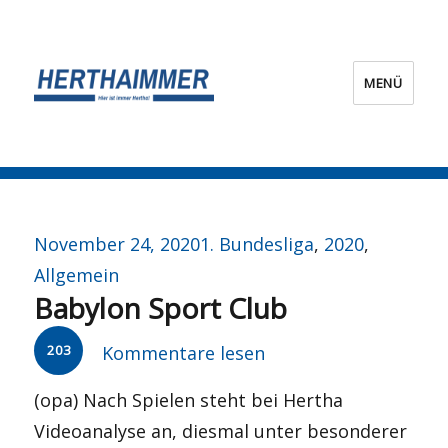
MENÜ
HERTHA?IMMER!
Veröffentlicht
Kategorien
November 24, 2020
1. Bundesliga
,
2020
,
am
Allgemein
Babylon Sport Club
203
Kommentare lesen
(opa) Nach Spielen steht bei Hertha
Videoanalyse an, diesmal unter besonderer