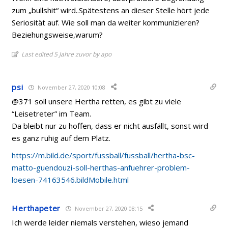
zum „bullshit“ wird..Spätestens an dieser Stelle hört jede
Seriosität auf. Wie soll man da weiter kommunizieren?
Beziehungsweise,warum?
Last edited 5 Jahre zuvor by apo
psi
November 27, 2020 10:08
@371 soll unsere Hertha retten, es gibt zu viele
“Leisetreter” im Team.
Da bleibt nur zu hoffen, dass er nicht ausfällt, sonst wird
es ganz ruhig auf dem Platz.
https://m.bild.de/sport/fussball/fussball/hertha-bsc-
matto-guendouzi-soll-herthas-anfuehrer-problem-
loesen-74163546.bildMobile.html
Herthapeter
November 27, 2020 08:15
Ich werde leider niemals verstehen, wieso jemand