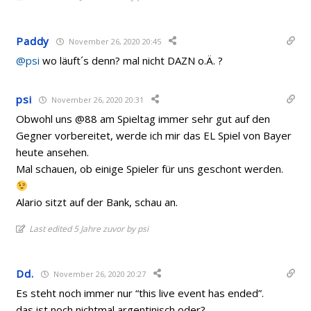
Paddy
November 26, 2020 20:45
@psi
wo läuft´s denn? mal nicht DAZN o.Ä. ?
psi
November 26, 2020 20:31
Obwohl uns @88 am Spieltag immer sehr gut auf den
Gegner vorbereitet, werde ich mir das EL Spiel von Bayer
heute ansehen.
Mal schauen, ob einige Spieler für uns geschont werden.
Alario sitzt auf der Bank, schau an.
Last edited 5 Jahre zuvor by psi
Dd.
November 26, 2020 20:27
Es steht noch immer nur “this live event has ended”.
das ist noch nichtmal argentinisch oder?