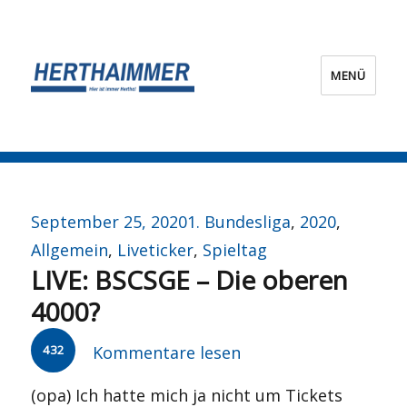
MENÜ
HERTHA?IMMER!
Veröffentlicht
Kategorien
September 25, 2020
1. Bundesliga
,
2020
,
am
Allgemein
,
Liveticker
,
Spieltag
LIVE: BSCSGE – Die oberen
4000?
432
Kommentare lesen
(opa) Ich hatte mich ja nicht um Tickets