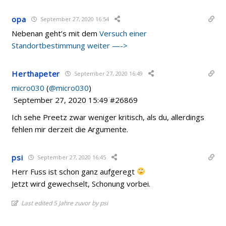
opa
September 27, 2020 16:54
Nebenan geht’s mit dem
Versuch einer
Standortbestimmung weiter —->
Herthapeter
September 27, 2020 16:49
micro030
(
@micro030
)
September 27, 2020 15:49 #26869
Ich sehe Preetz zwar weniger kritisch, als du, allerdings
fehlen mir derzeit die Argumente.
psi
September 27, 2020 16:45
Herr Fuss ist schon ganz aufgeregt
Jetzt wird gewechselt, Schonung vorbei.
Last edited 5 Jahre zuvor by psi