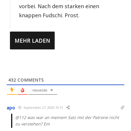
vorbei. Nach dem starken einen
knappen Fudschi. Prost.
MEHR LADEN
432
COMMENTS
neueste
apo
September 27, 2020 19:31
@112 was war an meinem Satz mit der Patrone nicht
zu verstehen? Em