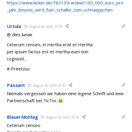
https://www.kicker.de/783139/artikel/100_000_euro_pro
_jahr_ibisevic_wird_fuer_schalke_zum_schnaeppchen
Ursula
August 30, 2020 20:54
@ dies lunae
Ceterum censeo, in Hertha erat et Hertha
per ipsum factus est et Hertha eum non
cognovit…
# Preetzus
Passant
August 30, 2020 20:50
Niemals vergessen wir haben eine eigene Schrift und eine
Partnerschaft bei TicToc
BlauerMontag
August 30, 2020 19:59
Ceterum censeo