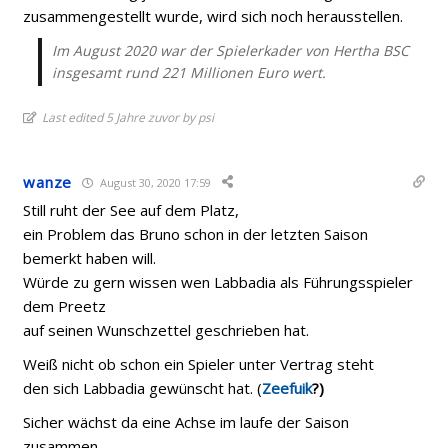
zusammengestellt wurde, wird sich noch herausstellen.
Im August 2020 war der Spielerkader von Hertha BSC
insgesamt rund 221 Millionen Euro wert.
Last edited 5 Jahre zuvor by psi
wanze
August 30, 2020 17:59
Still ruht der See auf dem Platz,
ein Problem das Bruno schon in der letzten Saison
bemerkt haben will.
Würde zu gern wissen wen Labbadia als Führungsspieler
dem Preetz
auf seinen Wunschzettel geschrieben hat.
Weiß nicht ob schon ein Spieler unter Vertrag steht
den sich Labbadia gewünscht hat. (
Zeefuik
?)
Sicher wächst da eine Achse im laufe der Saison
zusammen