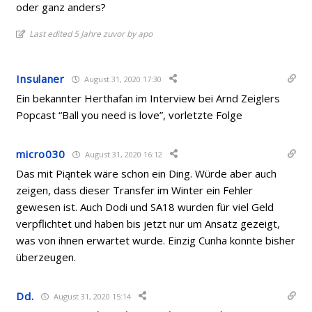
oder ganz anders?
Last edited 5 Jahre zuvor by apo
Insulaner
August 31, 2020 17:30
Ein bekannter Herthafan im Interview bei Arnd Zeiglers
Popcast “Ball you need is love”, vorletzte Folge
micro030
August 31, 2020 16:12
Das mit Piąntek wäre schon ein Ding. Würde aber auch
zeigen, dass dieser Transfer im Winter ein Fehler
gewesen ist. Auch Dodi und SA18 wurden für viel Geld
verpflichtet und haben bis jetzt nur um Ansatz gezeigt,
was von ihnen erwartet wurde. Einzig Cunha konnte bisher
überzeugen.
Dd.
August 31, 2020 15:14