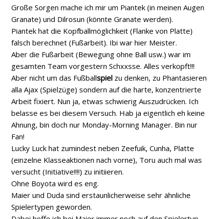
Große Sorgen mache ich mir um Piantek (in meinen Augen
Granate) und Dilrosun (könnte Granate werden).
Piantek hat die Kopfballmöglichkeit (Flanke von Platte)
falsch berechnet (Fußarbeit). Ibi war hier Meister.
Aber die Fußarbeit (Bewegung ohne Ball usw.) war im
gesamten Team vorgestern Schxxsse. Alles verkopft!!!
Aber nicht um das Fußball
spiel
zu denken, zu Phantasieren
alla Ajax (Spielzüge) sondern auf die harte, konzentrierte
Arbeit fixiert. Nun ja, etwas schwierig Auszudrücken. Ich
belasse es bei diesem Versuch. Hab ja eigentlich eh keine
Ahnung, bin doch nur Monday-Morning Manager. Bin nur
Fan!
Lucky Luck hat zumindest neben Zeefuik, Cunha, Platte
(einzelne Klasseaktionen nach vorne), Toru auch mal was
versucht (Initiative!!!!) zu initiieren.
Ohne Boyota wird es eng.
Maier und Duda sind erstaunlicherweise sehr ähnliche
Spielertypen geworden.
Dabei hoffe ich bei Maier immer noch auf den Spielertyp