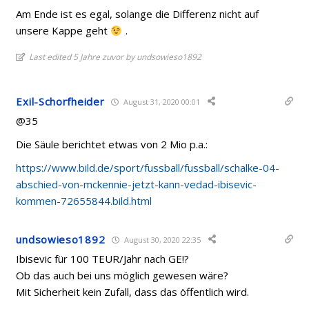
Am Ende ist es egal, solange die Differenz nicht auf
unsere Kappe geht
.
Last edited 5 Jahre zuvor by undsowieso1892
Exil-Schorfheider
August 31, 2020 00:01
@35
Die Säule berichtet etwas von 2 Mio p.a.:
https://www.bild.de/sport/fussball/fussball/schalke-04-
abschied-von-mckennie-jetzt-kann-vedad-ibisevic-
kommen-72655844.bild.html
undsowieso1892
August 30, 2020 22:35
Ibisevic für 100 TEUR/Jahr nach GE!?
Ob das auch bei uns möglich gewesen wäre?
Mit Sicherheit kein Zufall, dass das öffentlich wird.