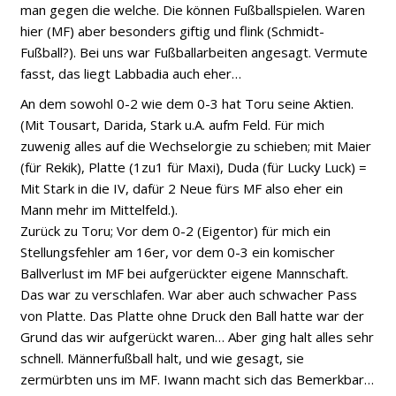
man gegen die welche. Die können Fußballspielen. Waren
hier (MF) aber besonders giftig und flink (Schmidt-
Fußball?). Bei uns war Fußballarbeiten angesagt. Vermute
fasst, das liegt Labbadia auch eher…
An dem sowohl 0-2 wie dem 0-3 hat Toru seine Aktien.
(Mit Tousart, Darida, Stark u.A. aufm Feld. Für mich
zuwenig alles auf die Wechselorgie zu schieben; mit Maier
(für Rekik), Platte (1zu1 für Maxi), Duda (für Lucky Luck) =
Mit Stark in die IV, dafür 2 Neue fürs MF also eher ein
Mann mehr im Mittelfeld.).
Zurück zu Toru; Vor dem 0-2 (Eigentor) für mich ein
Stellungsfehler am 16er, vor dem 0-3 ein komischer
Ballverlust im MF bei aufgerückter eigene Mannschaft.
Das war zu verschlafen. War aber auch schwacher Pass
von Platte. Das Platte ohne Druck den Ball hatte war der
Grund das wir aufgerückt waren… Aber ging halt alles sehr
schnell. Männerfußball halt, und wie gesagt, sie
zermürbten uns im MF. Iwann macht sich das Bemerkbar…