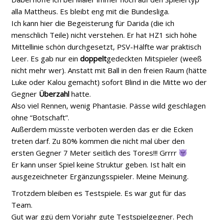
alla Mattheus. Es bleibt eng mit die Bundesliga.
Ich kann hier die Begeisterung für Darida (die ich
menschlich Teile) nicht verstehen. Er hat HZ1 sich höhe
Mittellinie schön durchgesetzt, PSV-Hälfte war praktisch
Leer. Es gab nur ein
doppelt
gedeckten Mitspieler (weeß
nicht mehr wer). Anstatt mit Ball in den freien Raum (hätte
Luke oder Kalou gemacht) sofort Blind in die Mitte wo der
Gegner
Überzahl
hatte.
Also viel Rennen, wenig Phantasie. Pässe wild geschlagen
ohne “Botschaft”.
Außerdem müsste verboten werden das er die Ecken
treten darf. Zu 80% kommen die nicht mal über den
ersten Gegner 7 Meter seitlich des Tores!!! Grrrr
Er kann unser Spiel keine Struktur geben. Ist halt ein
ausgezeichneter Ergänzungsspieler. Meine Meinung.
Trotzdem bleiben es Testspiele. Es war gut für das
Team.
Gut war ggü dem Vorjahr gute Testspielgegner. Pech