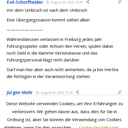
Exil-Schorfheider
August 30, 2020 15:36
Vor dem Umbruch ist nach dem Umbruch
Eine Übergangssaison kommt selten allein
————————
Währenddessen verlassen in Freiburg jedes Jahr
Führungsspieler oder Achsen den Verein, spülen dabei
noch Geld in die klamme Vereinskasse und das
Führungspersonal klagt nicht darüber.
Darf man hier aber auch nicht anmerken, da ja bei Hertha
die Richtigen in der Verantwortung stehen.
Jürgen Mohr
August 30, 2020 15:36
#PSV wie schon gestern gesagt: Den Stab jetzt über die
Diese Website verwendet Cookies, um Ihre Erfahrungen zu
Spieler zu brechen und den Trainer in Frage zu stellen ist
verbessern. Wir gehen davon aus, dass dies für Sie in
bei aller berechtigten Kritik derzeit nicht sinnvoll. Ich setze
Ordnung ist, aber Sie können die Verwendung von Cookies
dadrauf das Bruno mit dem Team das hinbekommt. Aber
ablehnen, wenn Sie dies wünschen.
Cookie Einstellungen
das man nach „Zuckerbrot oder Peitsche“ schon vor