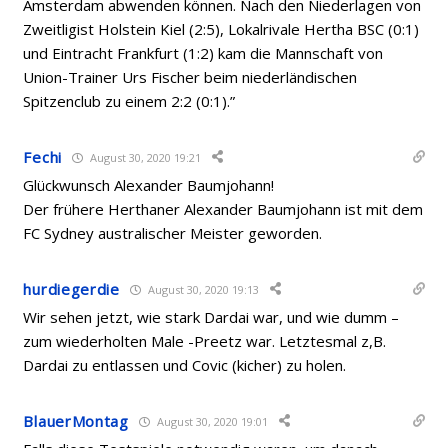
Amsterdam abwenden können. Nach den Niederlagen von
Zweitligist Holstein Kiel (2:5), Lokalrivale Hertha BSC (0:1)
und Eintracht Frankfurt (1:2) kam die Mannschaft von
Union-Trainer Urs Fischer beim niederländischen
Spitzenclub zu einem 2:2 (0:1).”
Fechi
August 30, 2020 19:21
Glückwunsch
Alexander Baumjohann!
Der frühere Herthaner Alexander Baumjohann ist mit dem
FC Sydney australischer Meister geworden.
hurdiegerdie
August 30, 2020 19:13
Wir sehen jetzt, wie stark Dardai war, und wie dumm –
zum wiederholten Male -Preetz war. Letztesmal z,B.
Dardai zu entlassen und Covic (kicher) zu holen.
BlauerMontag
August 30, 2020 19:01