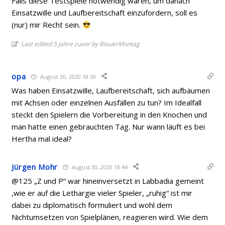
Falls diese Testspiele notwendig waren, um danach
Einsatzwille und Laufbereitschaft einzufordern, soll es
(nur) mir Recht sein.
Last edited 5 Jahre zuvor by BlauerMontag
opa
August 30, 2020 18:50
Was haben Einsatzwille, Laufbereitschaft, sich aufbäumen
mit Achsen oder einzelnen Ausfällen zu tun? Im Idealfall
steckt den Spielern die Vorbereitung in den Knochen und
man hatte einen gebrauchten Tag. Nur wann läuft es bei
Hertha mal ideal?
Jürgen Mohr
August 30, 2020 18:44
@125 „Z und P“ war hineinversetzt in Labbadia gemeint
,wie er auf die Lethargie vieler Spieler, „ruhig“ ist mir
dabei zu diplomatisch formuliert und wohl dem
Nichtumsetzen von Spielplänen, reagieren wird. Wie dem