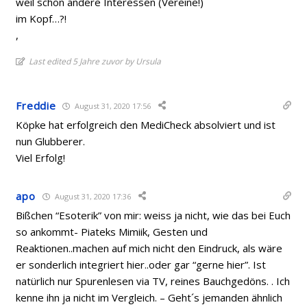
weil schon andere Interessen (Vereine!)
im Kopf…?!
,
Last edited 5 Jahre zuvor by Ursula
Freddie
August 31, 2020 17:56
Köpke hat erfolgreich den MediCheck absolviert und ist
nun Glubberer.
Viel Erfolg!
apo
August 31, 2020 17:36
Bißchen “Esoterik” von mir: weiss ja nicht, wie das bei Euch
so ankommt- Piateks Mimiik, Gesten und
Reaktionen..machen auf mich nicht den Eindruck, als wäre
er sonderlich integriert hier..oder gar “gerne hier”. Ist
natürlich nur Spurenlesen via TV, reines Bauchgedöns. . Ich
kenne ihn ja nicht im Vergleich. – Geht´s jemanden ähnlich