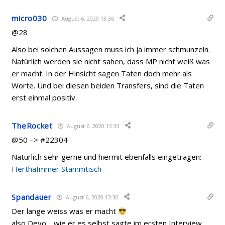
micro030
August 6, 2020 13:36
@28
Also bei solchen Aussagen muss ich ja immer schmunzeln.
Natürlich werden sie nicht sahen, dass MP nicht weiß was
er macht. In der Hinsicht sagen Taten doch mehr als
Worte. Und bei diesen beiden Transfers, sind die Taten
erst einmal positiv.
TheRocket
August 6, 2020 13:33
@50 –> #22304
Natürlich sehr gerne und hiermit ebenfalls eingetragen:
HerthaImmer Stammtisch
Spandauer
August 6, 2020 13:30
Der lange weiss was er macht
also Deyo… wie er es selbst sagte im ersten Interview.