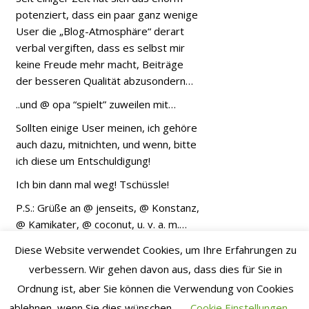
potenziert, dass ein paar ganz wenige
User die „Blog-Atmosphäre“ derart
verbal vergiften, dass es selbst mir
keine Freude mehr macht, Beiträge
der besseren Qualität abzusondern…
..und @ opa “spielt” zuweilen mit…
Sollten einige User meinen, ich gehöre
auch dazu, mitnichten, und wenn, bitte
ich diese um Entschuldigung!
Ich bin dann mal weg! Tschüssle!
P.S.: Grüße an @ jenseits, @ Konstanz,
@ Kamikater, @ coconut, u. v. a. m.…
Nu abba, bevor der „Bugschuss“ kommt!
Diese Website verwendet Cookies, um Ihre Erfahrungen zu
verbessern. Wir gehen davon aus, dass dies für Sie in
Clare0506
August 5, 2020 22:25
Ordnung ist, aber Sie können die Verwendung von Cookies
Irgendwie scheint es hier gerade zu kippen. Liegt es an
ablehnen, wenn Sie dies wünschen.
Cookie Einstellungen