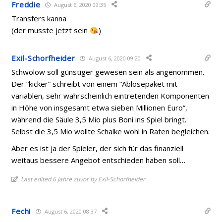
Freddie
August 6, 2020 09:35
Transfers kanna
(der musste jetzt sein
)
Exil-Schorfheider
August 6, 2020 09:20
Schwolow soll günstiger gewesen sein als angenommen.
Der “kicker” schreibt von einem “Ablösepaket mit
variablen, sehr wahrscheinlich eintretenden Komponenten
in Höhe von insgesamt etwa sieben Millionen Euro”,
während die Säule 3,5 Mio plus Boni ins Spiel bringt.
Selbst die 3,5 Mio wollte Schalke wohl in Raten begleichen.
Aber es ist ja der Spieler, der sich für das finanziell
weitaus bessere Angebot entschieden haben soll…
Last edited 6 Jahre zuvor by Exil-Schorfheider
Fechi
August 6, 2020 08:37