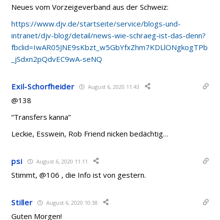
Neues vom Vorzeigeverband aus der Schweiz:
https://www.djv.de/startseite/service/blogs-und-
intranet/djv-blog/detail/news-wie-schraeg-ist-das-denn?
fbclid=IwAR05JNE9sKbzt_w5GbYfxZhm7KDLlONgkogTPb
_jSdxn2pQdvEC9wA-seNQ
Exil-Schorfheider
August 6, 2020 11:43
@138
“Transfers kanna”
Leckie, Esswein, Rob Friend nicken bedächtig…
psi
August 6, 2020 11:11
Stimmt, @106 , die Info ist von gestern.
Stiller
August 6, 2020 10:38
Guten Morgen!