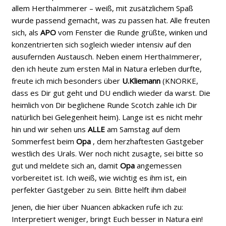
allem HerthaImmerer – weiß, mit zusätzlichem Spaß
wurde passend gemacht, was zu passen hat. Alle freuten
sich, als
APO
vom Fenster die Runde grüßte, winken und
konzentrierten sich sogleich wieder intensiv auf den
ausufernden Austausch. Neben einem HerthaImmerer,
den ich heute zum ersten Mal in Natura erleben durfte,
freute ich mich besonders über
U.Kliemann
(KNORKE,
dass es Dir gut geht und DU endlich wieder da warst. Die
heimlich von Dir beglichene Runde Scotch zahle ich Dir
natürlich bei Gelegenheit heim). Lange ist es nicht mehr
hin und wir sehen uns
ALLE
am Samstag auf dem
Sommerfest beim
Opa
, dem herzhaftesten Gastgeber
westlich des Urals. Wer noch nicht zusagte, sei bitte so
gut und meldete sich an, damit
Opa
angemessen
vorbereitet ist. Ich weiß, wie wichtig es ihm ist, ein
perfekter Gastgeber zu sein. Bitte helft ihm dabei!
Jenen, die hier über Nuancen abkacken rufe ich zu:
Interpretiert weniger, bringt Euch besser in Natura ein!