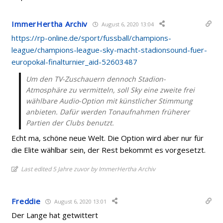
ImmerHertha Archiv
August 6, 2020 13:04
https://rp-online.de/sport/fussball/champions-
league/champions-league-sky-macht-stadionsound-fuer-
europokal-finalturnier_aid-52603487
Um den TV-Zuschauern dennoch Stadion-
Atmosphäre zu vermitteln, soll Sky eine zweite frei
wählbare Audio-Option mit künstlicher Stimmung
anbieten. Dafür werden Tonaufnahmen früherer
Partien der Clubs benutzt.
Echt ma, schöne neue Welt. Die Option wird aber nur für
die Elite wählbar sein, der Rest bekommt es vorgesetzt.
Last edited 5 Jahre zuvor by ImmerHertha Archiv
Freddie
August 6, 2020 13:01
Der Lange hat getwittert