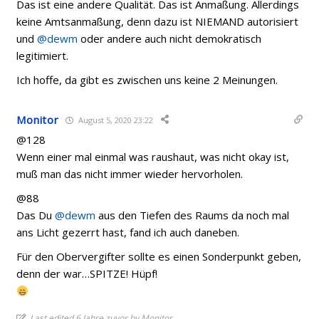
Das ist eine andere Qualität. Das ist Anmaßung. Allerdings
keine Amtsanmaßung, denn dazu ist NIEMAND autorisiert
und
@dewm
oder andere auch nicht demokratisch
legitimiert.
Ich hoffe, da gibt es zwischen uns keine 2 Meinungen.
Monitor
August 5, 2020 23:22
@128
Wenn einer mal einmal was raushaut, was nicht okay ist,
muß man das nicht immer wieder hervorholen.
@88
Das Du
@dewm
aus den Tiefen des Raums da noch mal
ans Licht gezerrt hast, fand ich auch daneben.
Für den Obervergifter sollte es einen Sonderpunkt geben,
denn der war…SPITZE! Hüpf!
Last edited 6 Jahre zuvor by Monitor