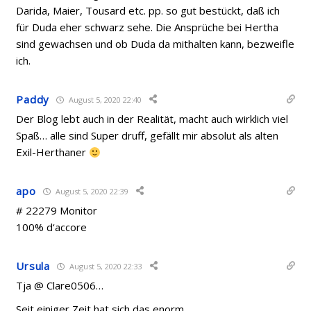
Darida, Maier, Tousard etc. pp. so gut bestückt, daß ich
für Duda eher schwarz sehe. Die Ansprüche bei Hertha
sind gewachsen und ob Duda da mithalten kann, bezweifle
ich.
Paddy
August 5, 2020 22:40
Der Blog lebt auch in der Realität, macht auch wirklich viel
Spaß… alle sind Super druff, gefällt mir absolut als alten
Exil-Herthaner
apo
August 5, 2020 22:39
# 22279 Monitor
100% d‘accore
Ursula
August 5, 2020 22:33
Tja @ Clare0506…
Seit einiger Zeit hat sich das enorm