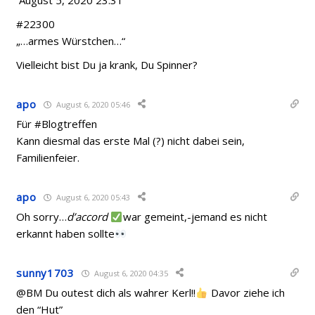
August 5, 2020 23:31
#22300
„…armes Würstchen…“
Vielleicht bist Du ja krank, Du Spinner?
apo
August 6, 2020 05:46
Für #Blogtreffen
Kann diesmal das erste Mal (?) nicht dabei sein,
Familienfeier.
apo
August 6, 2020 05:43
Oh sorry…
d’accord
war gemeint,-jemand es nicht
erkannt haben sollte
sunny1703
August 6, 2020 04:35
@BM Du outest dich als wahrer Kerl!!
Davor ziehe ich
den “Hut”