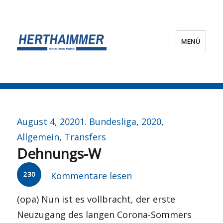
MENÜ
HERTHA?IMMER!
Veröffentlicht
Kategorien
August 4, 2020
1. Bundesliga
,
2020
,
am
Allgemein
,
Transfers
Dehnungs-W
230
Kommentare lesen
(opa) Nun ist es vollbracht, der erste
Neuzugang des langen Corona-Sommers