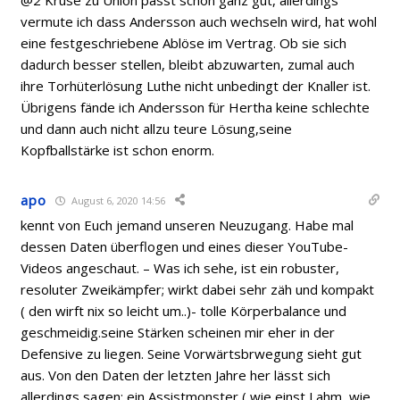
@2 Kruse zu Union passt schon ganz gut, allerdings
vermute ich dass Andersson auch wechseln wird, hat wohl
eine festgeschriebene Ablöse im Vertrag. Ob sie sich
dadurch besser stellen, bleibt abzuwarten, zumal auch
ihre Torhüterlösung Luthe nicht unbedingt der Knaller ist.
Übrigens fände ich Andersson für Hertha keine schlechte
und dann auch nicht allzu teure Lösung,seine
Kopfballstärke ist schon enorm.
apo
August 6, 2020 14:56
kennt von Euch jemand unseren Neuzugang. Habe mal
dessen Daten überflogen und eines dieser YouTube-
Videos angeschaut. – Was ich sehe, ist ein robuster,
resoluter Zweikämpfer; wirkt dabei sehr zäh und kompakt
( den wirft nix so leicht um..)- tolle Körperbalance und
geschmeidig.seine Stärken scheinen mir eher in der
Defensive zu liegen. Seine Vorwärtsbrwegung sieht gut
aus. Von den Daten der letzten Jahre her lässt sich
allerdings sagen: ein Assistmonster ( wie einst Lahm, wie