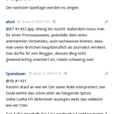
Die nächsten Spieltage werden es zeigen.
ahoi!
Januar 31, 2020 17:26
@87 #1432 Jipp. Wenig bis nüscht. Außerdem muss man
für einen Presseausweis, jedenfalls dem eines
anerkannten Verbandes, auch nachweisen können, dass
man seine Brötchen hauptberuflich als Journalist verdient.
Das dürfte für nen Blogger, dessen Blog nicht
gewinnträchtig orientiert ist, relativ schwierig sein.
Spandauer
Januar 31, 2020 17:14
@58 #1431
Kommt drauf an wie ein Om seine Rolle interpretiert, bei
Duda wirkte das schon eher als hängende Spitze.
Sollte Cunha HS defensiver auslegen wirkt das vielleicht
wie ein 10er.
Das Selke innerhalb der Liga wechselt ist nicht so meins, 3