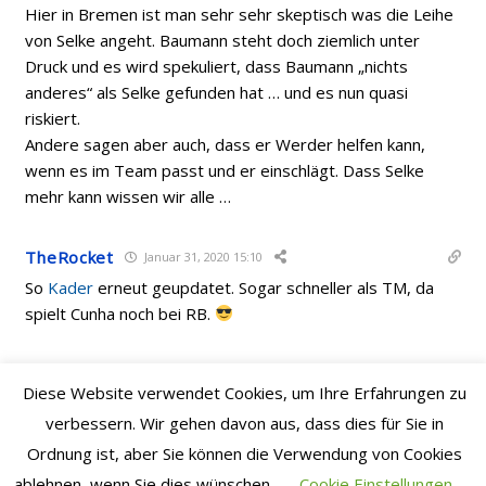
Hier in Bremen ist man sehr sehr skeptisch was die Leihe
von Selke angeht. Baumann steht doch ziemlich unter
Druck und es wird spekuliert, dass Baumann „nichts
anderes“ als Selke gefunden hat … und es nun quasi
riskiert.
Andere sagen aber auch, dass er Werder helfen kann,
wenn es im Team passt und er einschlägt. Dass Selke
mehr kann wissen wir alle …
TheRocket
Januar 31, 2020 15:10
So
Kader
erneut geupdatet. Sogar schneller als TM, da
spielt Cunha noch bei RB.
Lieschen
Januar 31, 2020 15:07
Diese Website verwendet Cookies, um Ihre Erfahrungen zu
#1387 er hält den Laden zusammen
verbessern. Wir gehen davon aus, dass dies für Sie in
Ordnung ist, aber Sie können die Verwendung von Cookies
Lieschen
Januar 31, 2020 15:06
ablehnen, wenn Sie dies wünschen.
Cookie Einstellungen