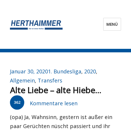
MENÜ
HERTHA?IMMER!
Veröffentlicht
Kategorien
Januar 30, 2020
1. Bundesliga
,
2020
,
am
Allgemein
,
Transfers
Alte Liebe – alte Hiebe…
362
Kommentare lesen
(opa) Ja, Wahnsinn, gestern ist außer ein
paar Gerüchten nüscht passiert und ihr