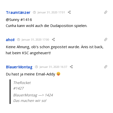
Traumtänzer
Januar 31, 2020 17:01
@Sunny #1416
Cunha kann wohl auch die Dudaposition spielen.
ahoi!
Januar 31, 2020 17:00
Keine Ahnung, ob’s schon gepostet wurde. Änis ist back,
hat beim KSC angeheuert!
BlauerMontag
Januar 31, 2020 16:37
Du hast ja meine Email-Addy
TheRocket
#1427
BlauerMontag —> 1424
Das machen wir so!