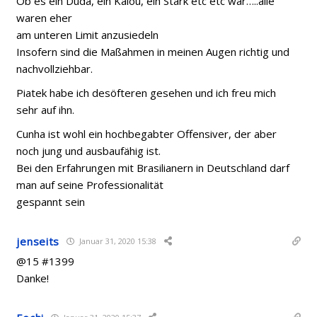
Ob es ein Duda, ein Kalou, ein Stark etc etc war…..alle
waren eher
am unteren Limit anzusiedeln
Insofern sind die Maßahmen in meinen Augen richtig und
nachvollziehbar.
Piatek habe ich desöfteren gesehen und ich freu mich
sehr auf ihn.
Cunha ist wohl ein hochbegabter Offensiver, der aber
noch jung und ausbaufähig ist.
Bei den Erfahrungen mit Brasilianern in Deutschland darf
man auf seine Professionalität
gespannt sein
jenseits
Januar 31, 2020 15:38
@15 #1399
Danke!