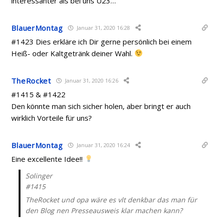
interessanter als bei uns U23…
BlauerMontag
Januar 31, 2020 16:28
#1423 Dies erkläre ich Dir gerne persönlich bei einem
Heiß- oder Kaltgetränk deiner Wahl.
TheRocket
Januar 31, 2020 16:26
#1415 & #1422
Den könnte man sich sicher holen, aber bringt er auch
wirklich Vorteile für uns?
BlauerMontag
Januar 31, 2020 16:24
Eine excellente Idee!!
Solinger
#1415
TheRocket und opa wäre es vlt denkbar das man für
den Blog nen Presseausweis klar machen kann?