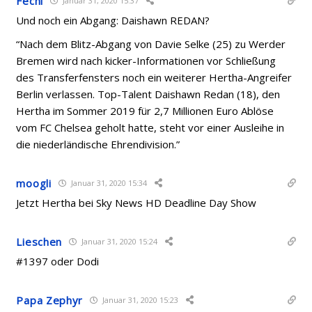
Fechi
Januar 31, 2020 15:37
Und noch ein Abgang: Daishawn REDAN?
“Nach dem Blitz-Abgang von Davie Selke (25) zu Werder
Bremen wird nach kicker-Informationen vor Schließung
des Transferfensters noch ein weiterer Hertha-Angreifer
Berlin verlassen. Top-Talent Daishawn Redan (18), den
Hertha im Sommer 2019 für 2,7 Millionen Euro Ablöse
vom FC Chelsea geholt hatte, steht vor einer Ausleihe in
die niederländische Ehrendivision.”
moogli
Januar 31, 2020 15:34
Jetzt Hertha bei Sky News HD Deadline Day Show
Lieschen
Januar 31, 2020 15:24
#1397 oder Dodi
Papa Zephyr
Januar 31, 2020 15:23