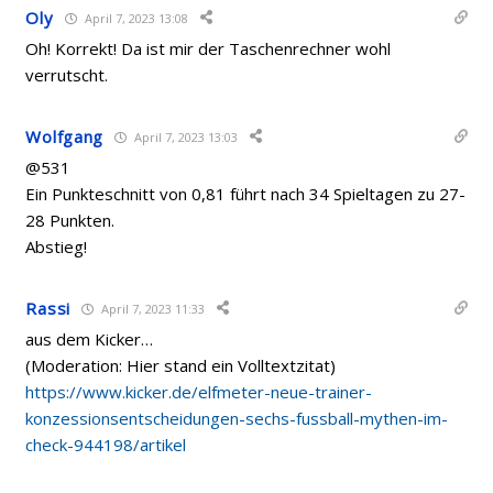
Oly
April 7, 2023 13:08
Oh! Korrekt! Da ist mir der Taschenrechner wohl
verrutscht.
Wolfgang
April 7, 2023 13:03
@531
Ein Punkteschnitt von 0,81 führt nach 34 Spieltagen zu 27-
28 Punkten.
Abstieg!
Rassi
April 7, 2023 11:33
aus dem Kicker…
(Moderation: Hier stand ein Volltextzitat)
https://www.kicker.de/elfmeter-neue-trainer-
konzessionsentscheidungen-sechs-fussball-mythen-im-
check-944198/artikel