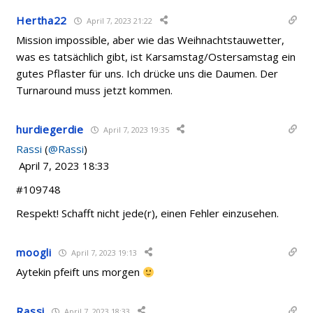
Hertha22
April 7, 2023 21:22
Mission impossible, aber wie das Weihnachtstauwetter,
was es tatsächlich gibt, ist Karsamstag/Ostersamstag ein
gutes Pflaster für uns. Ich drücke uns die Daumen. Der
Turnaround muss jetzt kommen.
hurdiegerdie
April 7, 2023 19:35
Rassi
(
@Rassi
)
April 7, 2023 18:33
#109748
Respekt! Schafft nicht jede(r), einen Fehler einzusehen.
moogli
April 7, 2023 19:13
Aytekin pfeift uns morgen
Rassi
April 7, 2023 18:33