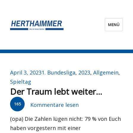
MENÜ
HERTHA?IMMER!
Veröffentlicht
Kategorien
April 3, 2023
1. Bundesliga
,
2023
,
Allgemein
,
am
Spieltag
Der Traum lebt weiter…
165
Kommentare lesen
(opa) Die Zahlen lügen nicht: 79 % von Euch
haben vorgestern mit einer