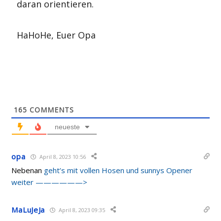
daran orientieren.
HaHoHe, Euer Opa
165
COMMENTS
neueste
opa
April 8, 2023 10:56
Nebenan
geht’s mit vollen Hosen und sunnys Opener
weiter ——————>
MaLuJeJa
April 8, 2023 09:35