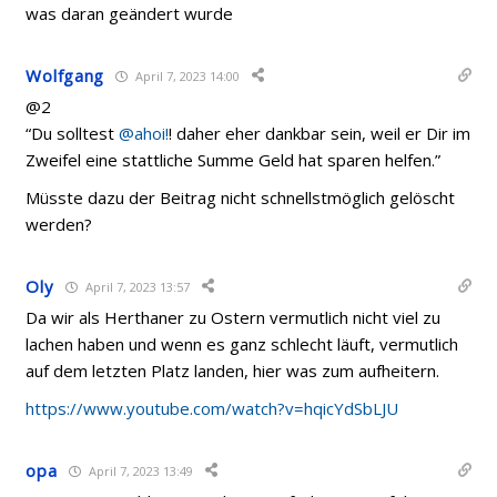
was daran geändert wurde
Wolfgang
April 7, 2023 14:00
@2
“
Du solltest
@ahoi!
! daher eher dankbar sein, weil er Dir im
Zweifel eine stattliche Summe Geld hat sparen helfen.”
Müsste dazu der Beitrag nicht schnellstmöglich gelöscht
werden?
Oly
April 7, 2023 13:57
Da wir als Herthaner zu Ostern vermutlich nicht viel zu
lachen haben und wenn es ganz schlecht läuft, vermutlich
auf dem letzten Platz landen, hier was zum aufheitern.
https://www.youtube.com/watch?v=hqicYdSbLJU
opa
April 7, 2023 13:49