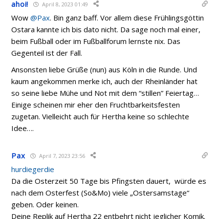
ahoi!
April 8, 2023 01:49
Wow
@Pax
. Bin ganz baff. Vor allem diese Frühlingsgöttin
Ostara kannte ich bis dato nicht.
Da sage noch mal einer,
beim Fußball oder im Fußballforum lernste nix. Das
Gegenteil ist der Fall.
Ansonsten liebe Grüße (nun) aus Köln in die Runde. Und
kaum angekommen merke ich, auch der Rheinländer hat
so seine liebe Mühe und Not mit dem “stillen” Feiertag…
Einige scheinen mir eher den Fruchtbarkeitsfesten
zugetan. Vielleicht auch für Hertha keine so schlechte
Idee….
Pax
April 7, 2023 23:56
hurdiegerdie
Da die Osterzeit 50 Tage bis Pfingsten dauert, würde es
nach dem Osterfest (So&Mo) viele „Ostersamstage“
geben. Oder keinen.
Deine Replik auf Hertha 22 entbehrt nicht jeglicher Komik.