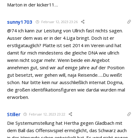
Marton in der kicker11…
sunny1703
Februar 12, 2023 23:26
@74 ich kann zur Leistung von Ullrich fast nichts sagen.
Ausser dem was er in der 4.Liga bringt. Doch ist er
erstligatauglich? Platte ist seit 2014 im Verein und hat
damit für mich mindestens die gleiche DNA wie ullrich
wenn nicht sogar mehr. Wenn beide ein Angebot
annehmen gut, sind wir auf einige Jahre auf der Position
gut besetzt, wer gehen will, naja Reisende…..Du weißt
schon. Nur bitte kein nur ausschließlich internat Dogma,
die großen identifikationsfiguren wie dardai wurden mal
erworben.
Stiller
Februar 12, 2023 23:22
Die Systemumstellung hat Hertha gegen Gladbach mit
dem Ball das Offensivspiel ermöglicht, das Schwarz auch
in der Hinrunde schon entwickelt hat. Es wird nicht gegen