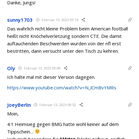
Danke, Jungs!
sunny1703
Februar 13, 2023 09:14
Das wahrlich nicht kleine Problem beim American football
heißt nicht Knöchelverletzung sondern CTE. Die damit
auftauchenden Beschwerden wurden von der nfl erst
bestritten, dann versucht unter den Tisch zu kehren.
Oly
Februar 13, 2023 09:08
Ich halte mal mit dieser Version dagegen.
https://www.youtube.com/watch?v=N_lCmBvYMRs
JoeyBerlin
Februar 13, 2023 08:52
Moin,
4:1 Heimsieg gegen BMG hatte wohl keiner auf dem
Tippschein…
Hab mich besonders für
Márton
Dárdai gefreut, endlich