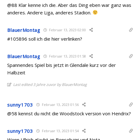
@88 Klar kenne ich die. Aber das Ding eben war ganz was
anderes. Andere Liga, anderes Stadion.
BlauerMontag
Februar 13, 2023 02:00
#105896 soll ich die hier verlinken?
BlauerMontag
Februar 13, 2023 01:58
Spannendes Spiel bis jetzt in Glendale kurz vor der
Halbzeit
Last edited 3 Jahre zuvor by BlauerMontag
sunny1703
Februar 13, 2023 01:56
@58 kennst du nicht die Woodstock version von Hendrix?
sunny1703
Februar 13, 2023 01:54
Wenn Ullrich glaubt an Bensebaini und Netz