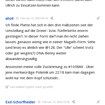
Ullrich zu Einsätzen kommen kann.
ahoi!
Februar 13, 2023 00:14
Ich finde Platte hat sich in den drei Halbzeiten seit der
Umstellung auf die Dreier- bzw. Fünferkette enorm
gesteigert. In dieser Form darf man ihn nicht ziehen
lassen; genauso wenig wie in seiner Magath-Form. Sehe
(und lese) es ähnlich wie @128. Der “Ulle” scheint trotz
oder gar wegen(?) DNA-Benny weiter
abwanderungswillig.
Ansonsten meine volle Zustimmung zu #105886 . Über
jene merkwürdige Polemik um 22:18 kam man dagegen
wohl nur mit dem Kopf schütteln…
Last edited 3 Jahre zuvor by ahoi!
Exil-Schorfheider
Februar 12, 2023 23:50