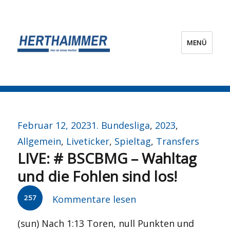
MENÜ
HERTHA?IMMER!
Veröffentlicht
Kategorien
Februar 12, 2023
1. Bundesliga
,
2023
,
am
Allgemein
,
Liveticker
,
Spieltag
,
Transfers
LIVE: # BSCBMG – Wahltag
und die Fohlen sind los!
257
Kommentare lesen
(sun) Nach 1:13 Toren, null Punkten und