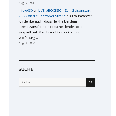
Aug. 9, 09:31
micro030
on
LIVE: #BOCBSC – Zum Saisonstart
26/27 an die Castroper Straße
: “
@Traumtänzer
Ich denke auch, dass Hertha bei dem
Reesetransfer eine entscheidende Rolle
gespielt hat. Man brauchte das Geld und
Wolfsburg…
”
Aug. 9, 08:50
SUCHE
SUCHEN
Suchen
nach: