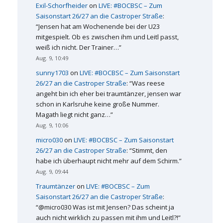
Exil-Schorfheider
on
LIVE: #BOCBSC – Zum
Saisonstart 26/27 an die Castroper Straße
:
“
Jensen hat am Wochenende bei der U23
mitgespielt. Ob es zwischen ihm und Leitl passt,
weiß ich nicht. Der Trainer…
”
Aug. 9, 10:49
sunny1703
on
LIVE: #BOCBSC – Zum Saisonstart
26/27 an die Castroper Straße
: “
Was reese
angeht bin ich eher bei traumtänzer, jensen war
schon in Karlsruhe keine große Nummer.
Magath liegt nicht ganz…
”
Aug. 9, 10:06
micro030
on
LIVE: #BOCBSC – Zum Saisonstart
26/27 an die Castroper Straße
: “
Stimmt, den
habe ich überhaupt nicht mehr auf dem Schirm.
”
Aug. 9, 09:44
Traumtänzer
on
LIVE: #BOCBSC – Zum
Saisonstart 26/27 an die Castroper Straße
:
“
@micro030 Was ist mit Jensen? Das scheint ja
auch nicht wirklich zu passen mit ihm und Leitl?!
”