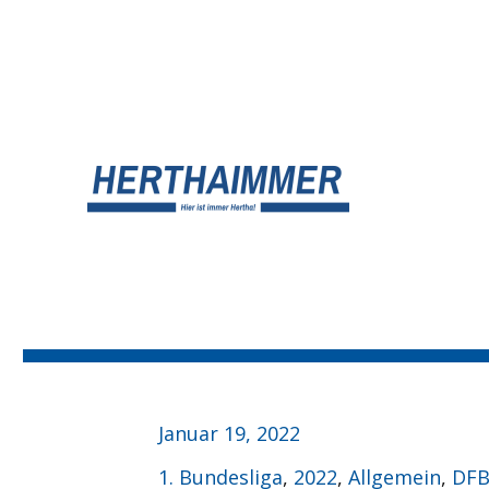
UNSER HERTHA BSC BLOG
HERTHA?IMMER!
Veröffentlicht
Januar 19, 2022
am
Kategorien
1. Bundesliga
,
2022
,
Allgemein
,
DFB