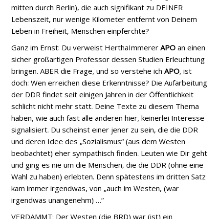
mitten durch Berlin), die auch signifikant zu DEINER
Lebenszeit, nur wenige Kilometer entfernt von Deinem
Leben in Freiheit, Menschen einpferchte?
Ganz im Ernst: Du verweist HerthaImmerer
APO
an einen
sicher großartigen Professor dessen Studien Erleuchtung
bringen. ABER die Frage, und so verstehe ich
APO
, ist
doch: Wen erreichen diese Erkenntnisse? Die Aufarbeitung
der DDR findet seit einigen Jahren in der Öffentlichkeit
schlicht nicht mehr statt. Deine Texte zu diesem Thema
haben, wie auch fast alle anderen hier, keinerlei Interesse
signalisiert. Du scheinst einer jener zu sein, die die DDR
und deren Idee des „Sozialismus“ (aus dem Westen
beobachtet) eher sympathisch finden. Leuten wie Dir geht
und ging es nie um die Menschen, die die DDR (ohne eine
Wahl zu haben) erlebten. Denn spätestens im dritten Satz
kam immer irgendwas, von „auch im Westen, (war
irgendwas unangenehm) …“
VERDAMMT: Der Westen (die BRD) war (ist) ein