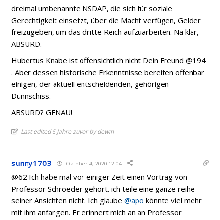
dreimal umbenannte NSDAP, die sich für soziale
Gerechtigkeit einsetzt, über die Macht verfügen, Gelder
freizugeben, um das dritte Reich aufzuarbeiten. Na klar,
ABSURD.
Hubertus Knabe ist offensichtlich nicht Dein Freund @194
. Aber dessen historische Erkenntnisse bereiten offenbar
einigen, der aktuell entscheidenden, gehörigen
Dünnschiss.
ABSURD? GENAU!
Last edited 5 Jahre zuvor by dewm
sunny1703
Oktober 4, 2020 12:04
@62 Ich habe mal vor einiger Zeit einen Vortrag von
Professor Schroeder gehört, ich teile eine ganze reihe
seiner Ansichten nicht. Ich glaube
@apo
könnte viel mehr
mit ihm anfangen. Er erinnert mich an an Professor