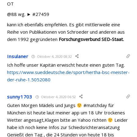
OT
@88 wg. ► #27459
kann ich ebenfalls empfehlen. Es gibt mittlerweile eine
Reihe von Publikationen von Schroeder und anderen aus
dem 1992 gegründeten
Forschungsverbund SED-Staat.
Insulaner
Oktober 4, 2020 08:32
Ich hoffe unser Kapitän erwischt heute einen guten Tag.
https://www.sueddeutsche.de/sport/hertha-bsc-meister-
der-ruhe-1.5052080
sunny1703
Oktober 4, 2020 06:52
Guten Morgen Mädels und Jungs
#matchday für
München ist heute laut meiner app um 18 Uhr trockenes
Wetter angesagt,Klagen bitte an Yahoo richten
Leider
habe ich noch keine Infos zur Schiedsrichteransatzung
Genießt den Tag , die 24 Stunden von heute 18 bis