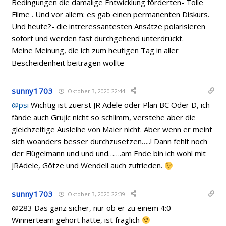
Bedingungen die damalige Entwicklung förderten- Tolle
Filme . Und vor allem: es gab einen permanenten Diskurs.
Und heute?- die intreressantesten Ansätze polarisieren
sofort und werden fast durchgehend unterdrückt.
Meine Meinung, die ich zum heutigen Tag in aller
Bescheidenheit beitragen wollte
sunny1703
Oktober 3, 2020 22:44
@psi
Wichtig ist zuerst JR Adele oder Plan BC Oder D, ich
fände auch Grujic nicht so schlimm, verstehe aber die
gleichzeitige Ausleihe von Maier nicht. Aber wenn er meint
sich woanders besser durchzusetzen…..! Dann fehlt noch
der Flügelmann und und und…….am Ende bin ich wohl mit
JRAdele, Götze und Wendell auch zufrieden.
sunny1703
Oktober 3, 2020 22:39
@283 Das ganz sicher, nur ob er zu einem 4:0
Winnerteam gehört hatte, ist fraglich