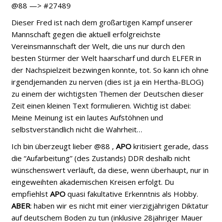
@88 —> #27489
Dieser Fred ist nach dem großartigen Kampf unserer
Mannschaft gegen die aktuell erfolgreichste
Vereinsmannschaft der Welt, die uns nur durch den
besten Stürmer der Welt haarscharf und durch ELFER in
der Nachspielzeit bezwingen konnte, tot. So kann ich ohne
irgendjemanden zu nerven (dies ist ja ein Hertha-BLOG)
zu einem der wichtigsten Themen der Deutschen dieser
Zeit einen kleinen Text formulieren. Wichtig ist dabei:
Meine Meinung ist ein lautes Aufstöhnen und
selbstverständlich nicht die Wahrheit…
Ich bin überzeugt lieber @88 ,
APO
kritisiert gerade, dass
die “Aufarbeitung” (des Zustands) DDR deshalb nicht
wünschenswert verläuft, da diese, wenn überhaupt, nur in
eingeweihten akademischen Kreisen erfolgt. Du
empfiehlst
APO
quasi fakultative Erkenntnis als Hobby.
ABER
: haben wir es nicht mit einer vierzigjährigen Diktatur
auf deutschem Boden zu tun (inklusive 28jähriger Mauer