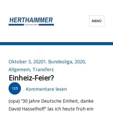
MENÜ
HERTHA?IMMER!
Veröffentlicht
Kategorien
Oktober 3, 2020
1. Bundesliga
,
2020
,
am
Allgemein
,
Transfers
Einheiz-Feier?
125
Kommentare lesen
(opa) “30 Jahre Deutsche Einheit, danke
David Hasselhoff” las ich heute früh ein