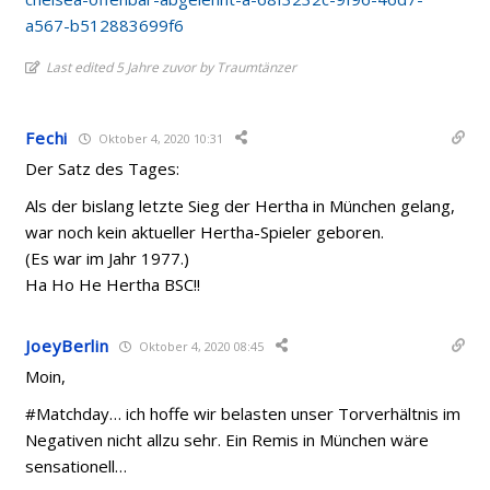
a567-b512883699f6
Last edited 5 Jahre zuvor by Traumtänzer
Fechi
Oktober 4, 2020 10:31
Der Satz des Tages:
Als der bislang letzte Sieg der Hertha in München gelang,
war noch kein aktueller Hertha-Spieler geboren.
(Es war im Jahr 1977.)
Ha Ho He Hertha BSC!!
JoeyBerlin
Oktober 4, 2020 08:45
Moin,
#Matchday… ich hoffe wir belasten unser Torverhältnis im
Negativen nicht allzu sehr. Ein Remis in München wäre
sensationell…