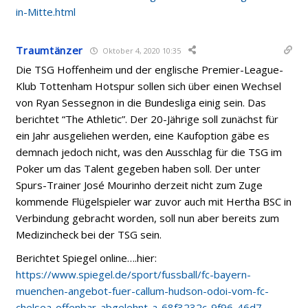
in-Mitte.html
Traumtänzer
Oktober 4, 2020 10:35
Die TSG Hoffenheim und der englische Premier-League-
Klub Tottenham Hotspur sollen sich über einen Wechsel
von Ryan Sessegnon in die Bundesliga einig sein. Das
berichtet “The Athletic”. Der 20-Jährige soll zunächst für
ein Jahr ausgeliehen werden, eine Kaufoption gäbe es
demnach jedoch nicht, was den Ausschlag für die TSG im
Poker um das Talent gegeben haben soll. Der unter
Spurs-Trainer José Mourinho derzeit nicht zum Zuge
kommende Flügelspieler war zuvor auch mit Hertha BSC in
Verbindung gebracht worden, soll nun aber bereits zum
Medizincheck bei der TSG sein.
Berichtet Spiegel online….hier:
https://www.spiegel.de/sport/fussball/fc-bayern-
muenchen-angebot-fuer-callum-hudson-odoi-vom-fc-
chelsea-offenbar-abgelehnt-a-68f3232c-9f96-46d7-