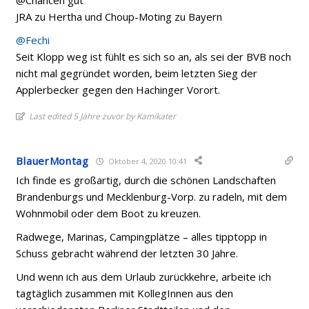
@Chancen gut
JRA zu Hertha und Choup-Moting zu Bayern
@Fechi
Seit Klopp weg ist fühlt es sich so an, als sei der BVB noch
nicht mal gegründet worden, beim letzten Sieg der
Applerbecker gegen den Hachinger Vorort.
Last edited 5 Jahre zuvor by Kamikater
BlauerMontag
Oktober 4, 2020 10:41
Ich finde es großartig, durch die schönen Landschaften
Brandenburgs und Mecklenburg-Vorp. zu radeln, mit dem
Wohnmobil oder dem Boot zu kreuzen.
Radwege, Marinas, Campingplätze – alles tipptopp in
Schuss gebracht während der letzten 30 Jahre.
Und wenn ich aus dem Urlaub zurückkehre, arbeite ich
tagtäglich zusammen mit KollegInnen aus den