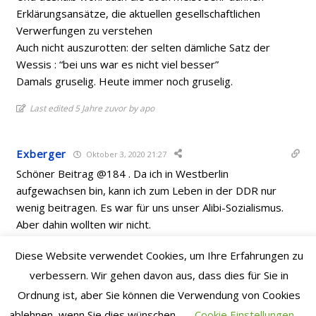
Erklärungsansätze, die aktuellen gesellschaftlichen
Verwerfungen zu verstehen
Auch nicht auszurotten: der selten dämliche Satz der
Wessis : “bei uns war es nicht viel besser”
Damals gruselig. Heute immer noch gruselig.
Last edited 5 Jahre zuvor by apo
Exberger
Oktober 3, 2020 21:27
Schöner Beitrag @184 . Da ich in Westberlin
aufgewachsen bin, kann ich zum Leben in der DDR nur
wenig beitragen. Es war für uns unser Alibi-Sozialismus.
Aber dahin wollten wir nicht.
was mich echt erstaunt , Bayern kauft für 9 Mio einen OM.
Diese Website verwendet Cookies, um Ihre Erfahrungen zu
Warum hatten wir den nicht aufm Schirm und kaufen
verbessern. Wir gehen davon aus, dass dies für Sie in
vielleicht einen für 27, der gar nicht so richtig will?
Ordnung ist, aber Sie können die Verwendung von Cookies
ablehnen, wenn Sie dies wünschen.
Cookie Einstellungen