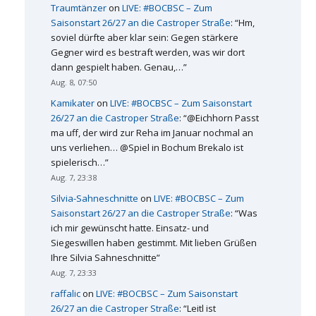
Traumtänzer
on
LIVE: #BOCBSC – Zum
Saisonstart 26/27 an die Castroper Straße
: “
Hm,
soviel dürfte aber klar sein: Gegen stärkere
Gegner wird es bestraft werden, was wir dort
dann gespielt haben. Genau,…
”
Aug. 8, 07:50
Kamikater
on
LIVE: #BOCBSC – Zum Saisonstart
26/27 an die Castroper Straße
: “
@Eichhorn Passt
ma uff, der wird zur Reha im Januar nochmal an
uns verliehen… @Spiel in Bochum Brekalo ist
spielerisch…
”
Aug. 7, 23:38
Silvia-Sahneschnitte
on
LIVE: #BOCBSC – Zum
Saisonstart 26/27 an die Castroper Straße
: “
Was
ich mir gewünscht hatte. Einsatz- und
Siegeswillen haben gestimmt. Mit lieben Grüßen
Ihre Silvia Sahneschnitte
”
Aug. 7, 23:33
raffalic
on
LIVE: #BOCBSC – Zum Saisonstart
26/27 an die Castroper Straße
: “
Leitl ist