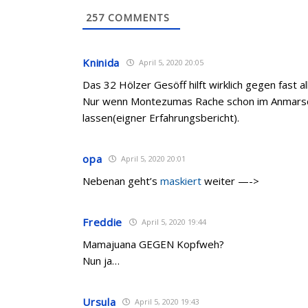
257
COMMENTS
Kninida
April 5, 2020 20:05
Das 32 Hölzer Gesöff hilft wirklich gegen fast a
Nur wenn Montezumas Rache schon im Anmarsch 
lassen(eigner Erfahrungsbericht).
opa
April 5, 2020 20:01
Nebenan geht’s
maskiert
weiter —->
Freddie
April 5, 2020 19:44
Mamajuana GEGEN Kopfweh?
Nun ja…
Ursula
April 5, 2020 19:43