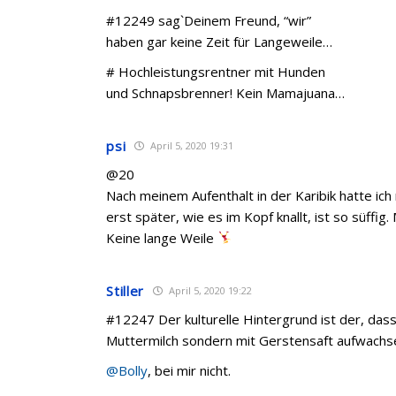
#12249 sag`Deinem Freund, “wir”
haben gar keine Zeit für Langeweile…
# Hochleistungsrentner mit Hunden
und Schnapsbrenner! Kein Mamajuana…
psi
April 5, 2020 19:31
@20
Nach meinem Aufenthalt in der Karibik hatte ic
erst später, wie es im Kopf knallt, ist so süffig
Keine lange Weile
Stiller
April 5, 2020 19:22
#12247 Der kulturelle Hintergrund ist der, dass
Muttermilch sondern mit Gerstensaft aufwachsen
@Bolly
, bei mir nicht.