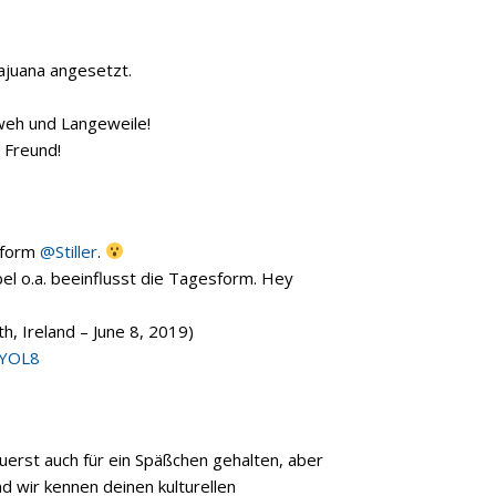
ajuana angesetzt.
weh und Langeweile!
 Freund!
sform
@Stiller
.
l o.a. beeinflusst die Tagesform. Hey
th, Ireland – June 8, 2019)
QYOL8
zuerst auch für ein Späßchen gehalten, aber
d wir kennen deinen kulturellen