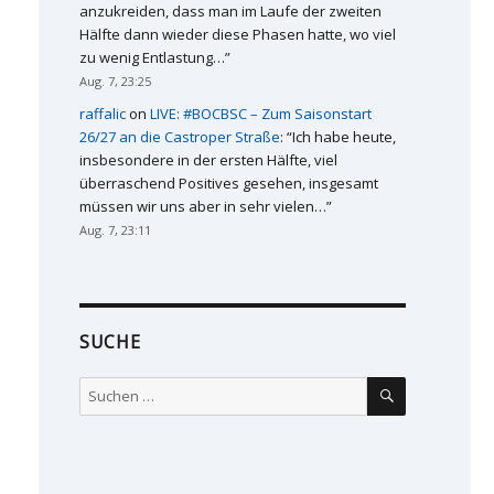
anzukreiden, dass man im Laufe der zweiten
Hälfte dann wieder diese Phasen hatte, wo viel
zu wenig Entlastung…
”
Aug. 7, 23:25
raffalic
on
LIVE: #BOCBSC – Zum Saisonstart
26/27 an die Castroper Straße
: “
Ich habe heute,
insbesondere in der ersten Hälfte, viel
überraschend Positives gesehen, insgesamt
müssen wir uns aber in sehr vielen…
”
Aug. 7, 23:11
SUCHE
SUCHEN
Suchen
nach: