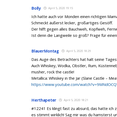
Bolly
April 5, 2020 19:15
Ich hatte auch vor Monden einen richtigen Mam
Schmeckt äußerst lecker, großartiges Gesöff.
Der hilft gegen alles Bauchweh, Kopfweh, Fern
Ist denn die Langweile so groß? Frage für einen
BlauerMontag
April 5, 2020 18:29
Das Auge des Betrachters hat halt seine Tage
Auch Whiskey, Wodka, Obstler, Rum, Küstennebe
musher, rock the castle!
Metallica: Whiskey in the Jar (Slane Castle – Mea
https://www.youtube.com/watch?v=9MNdOC
Herthapeter
April 5, 2020 18:21
#12241 Es klingt fast zu absurd, das hatte ich 
es stimmt wirklich! Sag mir was du hamsterst un