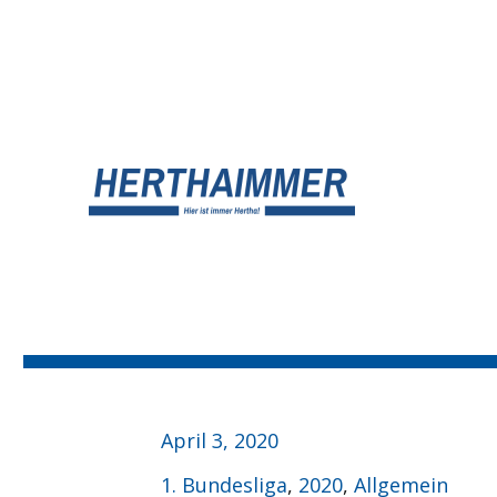
UNSER HERTHA BSC BLOG
HERTHA?IMMER!
Veröffentlicht
April 3, 2020
am
Kategorien
1. Bundesliga
,
2020
,
Allgemein