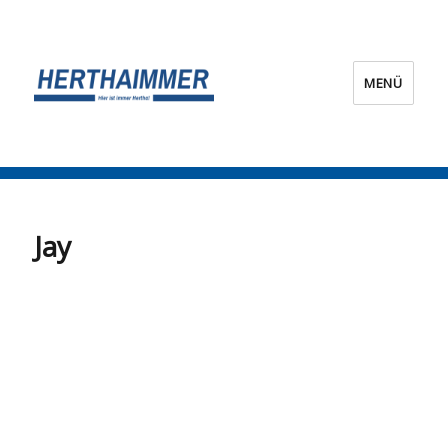
MENÜ
HERTHA?IMMER!
Jay
Jay