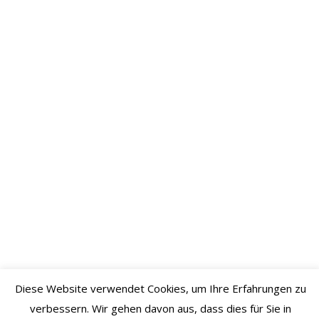
September
2020
August
2020
Juli 2020
Juni 2020
Mai 2020
April
2020
März
2020
Februar
2020
Diese Website verwendet Cookies, um Ihre Erfahrungen zu
Januar
verbessern. Wir gehen davon aus, dass dies für Sie in
2020