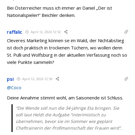
Bei Österreicher muss ich immer an Daniel „Der ist
Nationalspieler!“ Beichler denken.
raffalic
April 12, 2026 12:52
Cleveres Marketing können se im Wald, der Nichtabstieg
ist doch praktisch in trockenen Tüchern, wo wollen denn
St. Pulli und Wolfsburg in der aktuellen Verfassung noch so
viele Punkte sammeln?
psi
April 12, 2026 12:50
@Coco
Deine Annahme stimmt wohl, am Saisonende ist Schluss.
“Die Wende soll nun die 34-jährige Eta bringen. Sie
soll laut Heldt die Aufgabe “interimistisch zu
übernehmen, bevor sie im Sommer wie geplant
Cheftrainerin der Profimannschaft der Frauen wird”.