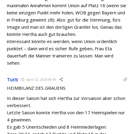
maximalen Annahmen kommt Union auf Platz 16 (wenn sie
keine einzigen Punkt mehr holen, WOB gegen Bayern und
in Freiburg gewinnt zB). Also: gut für die Stimmung, fürs
Image und man ist den dortigen Grantler los. Genau das
könnte Hertha auch gut brauchen.
interessant könnte es werden, wenn Union ordentlich
punktet – dann wird es sicher Rufe geben, Frau Eta
dauerhaft die Männer trainieren zu lassen. Man wird
sehen.
Tutti
April 12, 2026 09:39
HEIMBILANZ DES GRAUENS
In dieser Saison hat sich Hertha zur Vorsaison aber schon
verbessert.
Letzte Saison konnte Hertha von den 17 Heimspielen nur
4 gewinnen.
Es gab 5 Unentschieden und 8 Heimniederlagen.
Tore 20:24, ergab 17 Punkte und Platz 18 in der