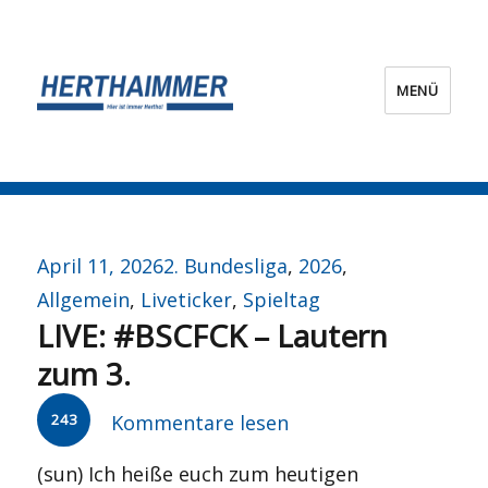
MENÜ
HERTHA?IMMER!
Veröffentlicht
Kategorien
April 11, 2026
2. Bundesliga
,
2026
,
am
Allgemein
,
Liveticker
,
Spieltag
LIVE: #BSCFCK – Lautern
zum 3.
243
Kommentare lesen
(sun) Ich heiße euch zum heutigen