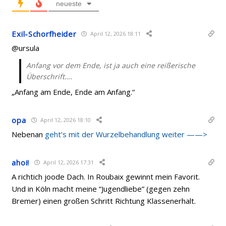
neueste
Exil-Schorfheider
April 12, 2026 18:11
@ursula
Anfang vor dem Ende, ist ja auch eine reißerische
Überschrift….
„Anfang am Ende, Ende am Anfang.“
opa
April 12, 2026 18:10
Nebenan
geht’s mit der Wurzelbehandlung weiter ——>
ahoi!
April 12, 2026 17:31
A richtich joode Dach. In Roubaix gewinnt mein Favorit.
Und in Köln macht meine “Jugendliebe” (gegen zehn
Bremer) einen großen Schritt Richtung Klassenerhalt.