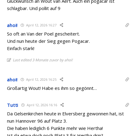
Glückwunsch an Wout van Aert. Auch ein pogacar ist
schlagbar. Und pollit auf 9
ahoi!
April 12, 2026 16:27
So oft an Van der Poel gescheitert.
Und nun heute der Sieg gegen Pogacar.
Einfach stark!
Last edited 3 Monate zuvor by ahoi!
ahoi!
April 12, 2026 16:25
Großartig Wout! Habe es ihm so gegönnt…
Tutti
April 12, 2026 16:16
Da Gelsenkirchen heute in Elversberg gewonnen hat, ist
nun Hannover 96 auf Platz 3.
Die haben lediglich 6 Punkte mehr wie Hertha!
Ist da etwa doch noch Platz 3 für Hertha drin?