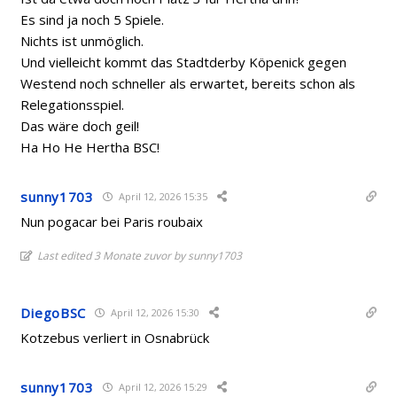
Es sind ja noch 5 Spiele.
Nichts ist unmöglich.
Und vielleicht kommt das Stadtderby Köpenick gegen
Westend noch schneller als erwartet, bereits schon als
Relegationsspiel.
Das wäre doch geil!
Ha Ho He Hertha BSC!
sunny1703
April 12, 2026 15:35
Nun pogacar bei Paris roubaix
Last edited 3 Monate zuvor by sunny1703
DiegoBSC
April 12, 2026 15:30
Kotzebus verliert in Osnabrück
sunny1703
April 12, 2026 15:29