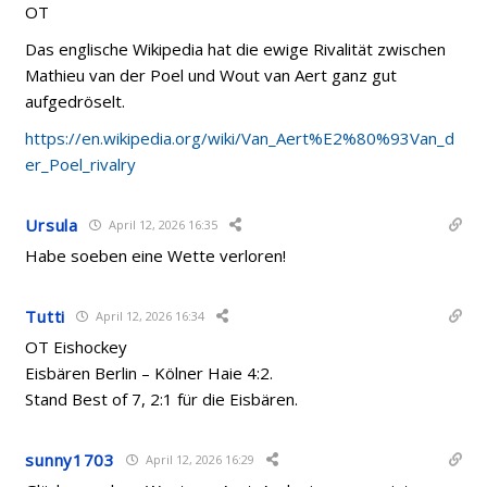
OT
Das englische Wikipedia hat die ewige Rivalität zwischen
Mathieu van der Poel und Wout van Aert ganz gut
aufgedröselt.
https://en.wikipedia.org/wiki/Van_Aert%E2%80%93Van_d
er_Poel_rivalry
Ursula
April 12, 2026 16:35
Habe soeben eine Wette verloren!
Tutti
April 12, 2026 16:34
OT Eishockey
Eisbären Berlin – Kölner Haie 4:2.
Stand Best of 7, 2:1 für die Eisbären.
sunny1703
April 12, 2026 16:29