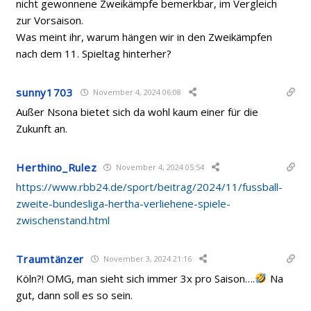
nicht gewonnene Zweikämpfe bemerkbar, im Vergleich
zur Vorsaison.
Was meint ihr, warum hängen wir in den Zweikämpfen
nach dem 11. Spieltag hinterher?
sunny1703
November 4, 2024 06:08
Außer Nsona bietet sich da wohl kaum einer für die
Zukunft an.
Herthino_Rulez
November 4, 2024 05:54
https://www.rbb24.de/sport/beitrag/2024/11/fussball-
zweite-bundesliga-hertha-verliehene-spiele-
zwischenstand.html
Traumtänzer
November 3, 2024 21:16
Köln?! OMG, man sieht sich immer 3x pro Saison….
Na
gut, dann soll es so sein.