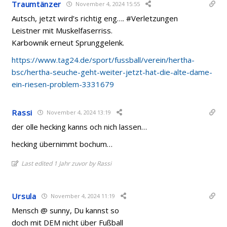
Traumtänzer
November 4, 2024 15:55
Autsch, jetzt wird’s richtig eng…. #Verletzungen
Leistner mit Muskelfaserriss.
Karbownik erneut Sprunggelenk.
https://www.tag24.de/sport/fussball/verein/hertha-
bsc/hertha-seuche-geht-weiter-jetzt-hat-die-alte-dame-
ein-riesen-problem-3331679
Rassi
November 4, 2024 13:19
der olle hecking kanns och nich lassen…
hecking übernimmt bochum…
Last edited 1 Jahr zuvor by Rassi
Ursula
November 4, 2024 11:19
Mensch @ sunny, Du kannst so
doch mit DEM nicht über Fußball