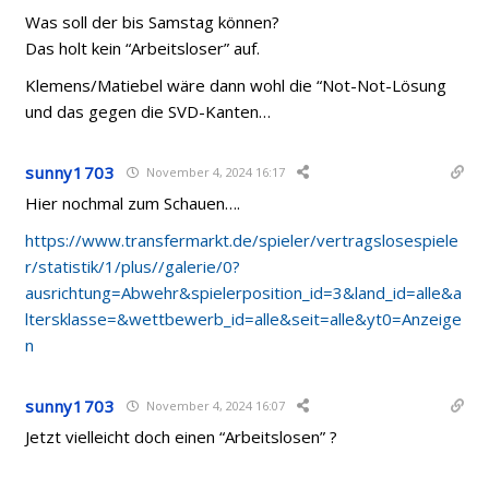
Was soll der bis Samstag können?
Das holt kein “Arbeitsloser” auf.
Klemens/Matiebel wäre dann wohl die “Not-Not-Lösung
und das gegen die SVD-Kanten…
sunny1703
November 4, 2024 16:17
Hier nochmal zum Schauen….
https://www.transfermarkt.de/spieler/vertragslosespiele
r/statistik/1/plus//galerie/0?
ausrichtung=Abwehr&spielerposition_id=3&land_id=alle&a
ltersklasse=&wettbewerb_id=alle&seit=alle&yt0=Anzeige
n
sunny1703
November 4, 2024 16:07
Jetzt vielleicht doch einen “Arbeitslosen” ?