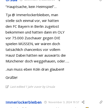
“Hauptsache, kein Heimspiel”…
Tja @ Immerlockerbleiben, man
stelle sich einmal vor, wir hätten
den FC Bayern in Berlin zugelost
bekommen und hätten dann im OLY
vor 75.000 Zuschauer gegen DIE
spielen MÜSSEN, wir wären doch
tatsächlich chancenlos vor vollem
Haus! Dabei hätten wir auswärts die
Münchener doch weggehauen, oder…..
..nun muss eben Köln dran glauben!!
Grüßle!
Last edited 1 Jahr zuvor by Ursula
Immerlockerbleiben
November 3, 2024 19:57