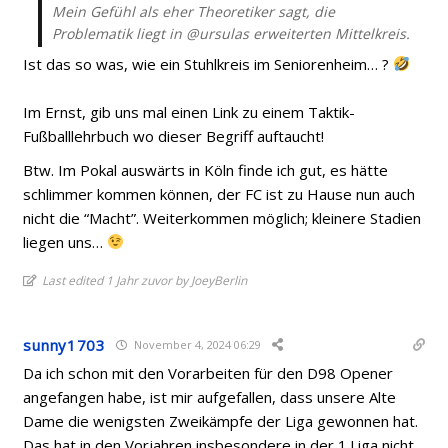
Mein Gefühl als eher Theoretiker sagt, die
Problematik liegt in @ursulas
erweiterten Mittelkreis
.
Ist das so was, wie ein Stuhlkreis im Seniorenheim… ?
Im Ernst, gib uns mal einen Link zu einem Taktik-
Fußballlehrbuch wo dieser Begriff auftaucht!
Btw. Im Pokal auswärts in Köln finde ich gut, es hätte
schlimmer kommen können, der FC ist zu Hause nun auch
nicht die “Macht”. Weiterkommen möglich; kleinere Stadien
liegen uns…
Last edited 1 Jahr zuvor by JoeyBerlin
sunny1703
November 4, 2024 06:29
Da ich schon mit den Vorarbeiten für den D98 Opener
angefangen habe, ist mir aufgefallen, dass unsere Alte
Dame die wenigsten Zweikämpfe der Liga gewonnen hat.
Das hat in den Vorjahren insbesondere in der 1.Liga nicht