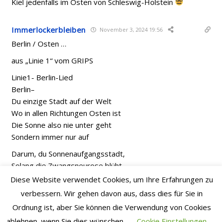
Kiel jedenfalls im Osten von Schleswig-Holstein
Immerlockerbleiben
November 3, 2024 19:56
Berlin / Osten …
aus „Linie 1“ vom GRIPS
Linie1- Berlin-Lied
Berlin–
Du einzige Stadt auf der Welt
Wo in allen Richtungen Osten ist
Die Sonne also nie unter geht
Sondern immer nur auf
Darum, du Sonnenaufgangsstadt,
Solang die Zwangsneurose blüht
Sing ich dein Lied, Berlin
Diese Website verwendet Cookies, um Ihre Erfahrungen zu
Sing ich dein Lied
verbessern. Wir gehen davon aus, dass dies für Sie in
Du Parasiten-Paradies
Ordnung ist, aber Sie können die Verwendung von Cookies
aus Subvention und Abschreibkies
ablehnen, wenn Sie dies wünschen.
Cookie Einstellungen