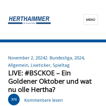
MENÜ
HERTHA?IMMER!
Veröffentlicht
Kategorien
November 2, 2024
2. Bundesliga
,
2024
,
am
Allgemein
,
Liveticker
,
Spieltag
LIVE: #BSCKOE – Ein
Goldener Oktober und wat
nu olle Hertha?
370
Kommentare lesen