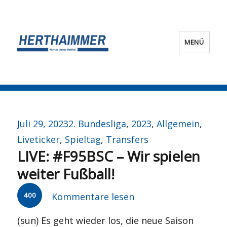
MENÜ
HERTHA?IMMER!
Veröffentlicht
Kategorien
Juli 29, 2023
2. Bundesliga
,
2023
,
Allgemein
,
am
Liveticker
,
Spieltag
,
Transfers
LIVE: #F95BSC – Wir spielen
weiter Fußball!
400
Kommentare lesen
(sun) Es geht wieder los, die neue Saison