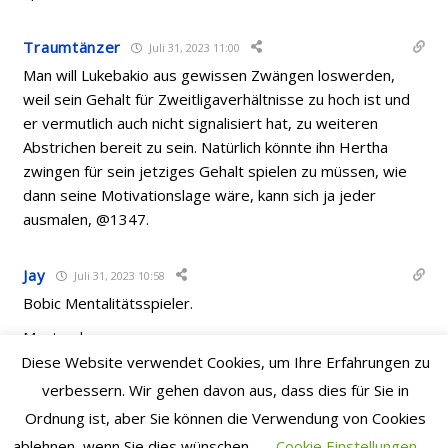
Traumtänzer
Juli 31, 2023 11:00
Man will Lukebakio aus gewissen Zwängen loswerden,
weil sein Gehalt für Zweitligaverhältnisse zu hoch ist und
er vermutlich auch nicht signalisiert hat, zu weiteren
Abstrichen bereit zu sein. Natürlich könnte ihn Hertha
zwingen für sein jetziges Gehalt spielen zu müssen, wie
dann seine Motivationslage wäre, kann sich ja jeder
ausmalen, @1347.
Jay
Juli 31, 2023 10:58
Bobic Mentalitätsspieler.
Masterclass.
Diese Website verwendet Cookies, um Ihre Erfahrungen zu
verbessern. Wir gehen davon aus, dass dies für Sie in
psi
Juli 31, 2023 10:58
Ordnung ist, aber Sie können die Verwendung von Cookies
Weil er die Arbeit verweigert?
ablehnen, wenn Sie dies wünschen.
Cookie Einstellungen