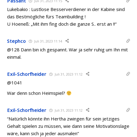
Passant
Juli 31, 2023 11:15
Lukebakio : Lustlose Besserverdiener in der Kabine sind
das Bestmögliche fürs Teambuilding !
U Hoeneß: „Mit ihm fing doch die ganze S.. erst an !!“
Stephco
Juli 31, 2023 11:14
@128 Dann bin ich gespannt. War ja sehr ruhig um Ihn mit
einmal.
Exil-Schorfheider
Juli 31, 2023 11:12
@1041
War denn schon Heimspiel?
Exil-Schorfheider
Juli 31, 2023 11:12
“Natürlich könnte ihn Hertha zwingen für sein jetziges
Gehalt spielen zu müssen, wie dann seine Motivationslage
wäre, kann sich ja jeder ausmalen”