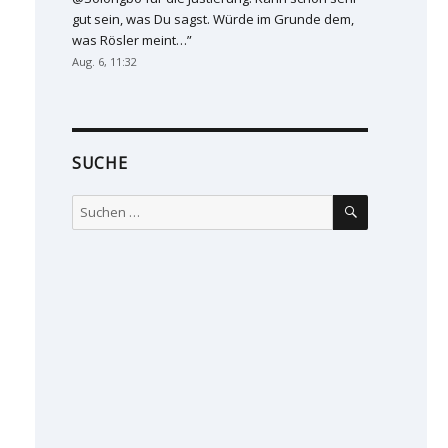
gut sein, was Du sagst. Würde im Grunde dem,
was Rösler meint…
”
Aug. 6, 11:32
SUCHE
SUCHEN
Suchen
nach: