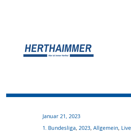
UNSER HERTHA BSC BLOG
HERTHA?IMMER!
Veröffentlicht
Januar 21, 2023
am
Kategorien
1. Bundesliga
,
2023
,
Allgemein
,
Live