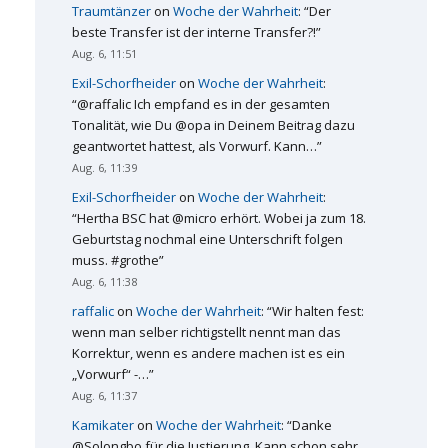
Traumtänzer
on
Woche der Wahrheit
: “
Der
beste Transfer ist der interne Transfer?!
”
Aug. 6, 11:51
Exil-Schorfheider
on
Woche der Wahrheit
:
“
@raffalic Ich empfand es in der gesamten
Tonalität, wie Du @opa in Deinem Beitrag dazu
geantwortet hattest, als Vorwurf. Kann…
”
Aug. 6, 11:39
Exil-Schorfheider
on
Woche der Wahrheit
:
“
Hertha BSC hat @micro erhört. Wobei ja zum 18.
Geburtstag nochmal eine Unterschrift folgen
muss. #grothe
”
Aug. 6, 11:38
raffalic
on
Woche der Wahrheit
: “
Wir halten fest:
wenn man selber richtigstellt nennt man das
Korrektur, wenn es andere machen ist es ein
„Vorwurf“ -…
”
Aug. 6, 11:37
Kamikater
on
Woche der Wahrheit
: “
Danke
@Solongbo für die Justierung. Kann schon sehr