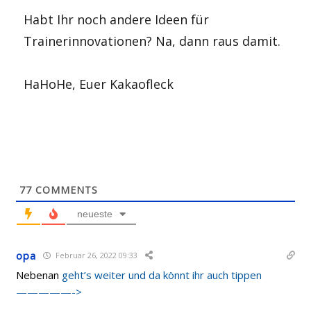
Habt Ihr noch andere Ideen für
Trainerinnovationen? Na, dann raus damit.
HaHoHe, Euer Kakaofleck
77
COMMENTS
neueste
opa
Februar 26, 2022 09:33
Nebenan
geht’s weiter und da könnt ihr auch tippen
—————->