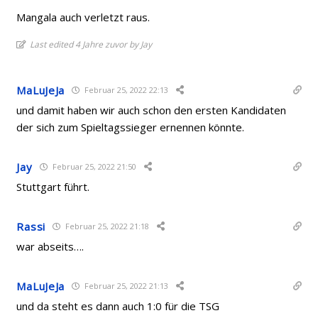
Mangala auch verletzt raus.
Last edited 4 Jahre zuvor by Jay
MaLuJeJa
Februar 25, 2022 22:13
und damit haben wir auch schon den ersten Kandidaten
der sich zum Spieltagssieger ernennen könnte.
Jay
Februar 25, 2022 21:50
Stuttgart führt.
Rassi
Februar 25, 2022 21:18
war abseits….
MaLuJeJa
Februar 25, 2022 21:13
und da steht es dann auch 1:0 für die TSG