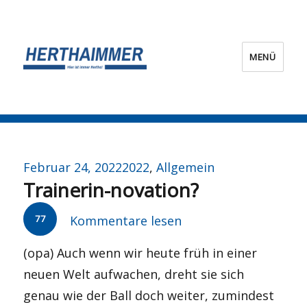
MENÜ
HERTHA?IMMER!
Veröffentlicht
Kategorien
Februar 24, 2022
2022
,
Allgemein
Trainerin-novation?
am
77
Kommentare lesen
(opa) Auch wenn wir heute früh in einer
neuen Welt aufwachen, dreht sie sich
genau wie der Ball doch weiter, zumindest