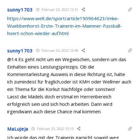
sunny1703
Februar 25, 2022 13:51
https://www.welt.de/sport/article190964623/Imke-
Wuebbenhorst-Erste-Trainerin-im-Maenner-Fussball-
hoert-schon-wieder-auf.html
sunny1703
Februar 25, 2022 13:49
@14 Es geht nicht um ein Wegwischen, sondern um das
Einhalten eines Leistungsprinzips. Ob die
Kommentarleistung Ausweis in diese Richtung ist, halte
ich zumindest für fraglich,oder ist KMH oder Wellmer auch
ein Thema für die Korkut Nachfolge oder sonstwo!
Lasst die Mädels doch erstmal im Herrenbereich
erfolgreich sein und sich hoch arbeiten. Dann wird
irgendwann auch diese Chance mal kommen.
MaLuJeJa
Februar 25, 2022 13:15
Ich würde das mit der Trainerin garnicht soweit weg