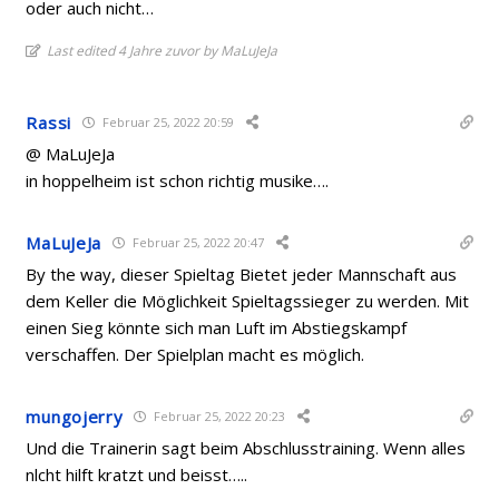
oder auch nicht…
Last edited 4 Jahre zuvor by MaLuJeJa
Rassi
Februar 25, 2022 20:59
@ MaLuJeJa
in hoppelheim ist schon richtig musike….
MaLuJeJa
Februar 25, 2022 20:47
By the way, dieser Spieltag Bietet jeder Mannschaft aus
dem Keller die Möglichkeit Spieltagssieger zu werden. Mit
einen Sieg könnte sich man Luft im Abstiegskampf
verschaffen. Der Spielplan macht es möglich.
mungojerry
Februar 25, 2022 20:23
Und die Trainerin sagt beim Abschlusstraining. Wenn alles
nlcht hilft kratzt und beisst…..