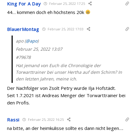
King For A Day
Februar 25, 2022 17:25
44… kommen doch eh höchstens 20k
BlauerMontag
Februar 25, 2022 17:03
apo (
@apo
)
Februar 25, 2022 13:07
#79678
Hat jemand von Euch die Chronologie der
Torwarttrainer bei unser Hertha auf dem Schirm? In
den letzten Jahren, meine ich.
Der Nachfolger von Zsolt Petry wurde Ilja Hofstädt.
Seit 1.7.2021 ist Andreas Menger der Torwarttrainer bei
den Profis.
Rassi
Februar 25, 2022 16:25
na bitte, an der heimkulisse sollte es dann nicht liegen….