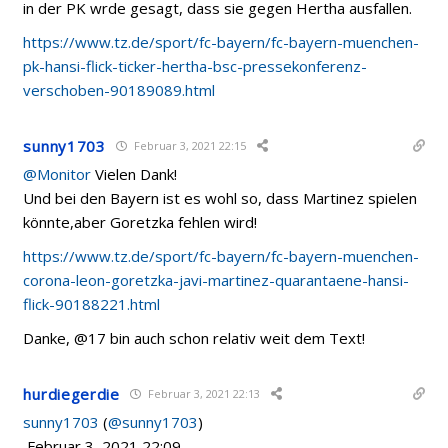
in der PK wrde gesagt, dass sie gegen Hertha ausfallen.
https://www.tz.de/sport/fc-bayern/fc-bayern-muenchen-
pk-hansi-flick-ticker-hertha-bsc-pressekonferenz-
verschoben-90189089.html
sunny1703
Februar 3, 2021 22:15
@Monitor
Vielen Dank!
Und bei den Bayern ist es wohl so, dass Martinez spielen
könnte,aber Goretzka fehlen wird!
https://www.tz.de/sport/fc-bayern/fc-bayern-muenchen-
corona-leon-goretzka-javi-martinez-quarantaene-hansi-
flick-90188221.html
Danke, @17 bin auch schon relativ weit dem Text!
hurdiegerdie
Februar 3, 2021 22:13
sunny1703
(
@sunny1703
)
Februar 3, 2021 22:09