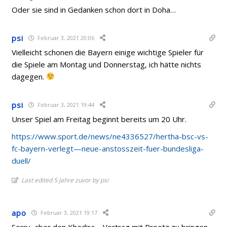
Oder sie sind in Gedanken schon dort in Doha…
psi
Februar 3, 2021 20:06
Vielleicht schonen die Bayern einige wichtige Spieler für
die Spiele am Montag und Donnerstag, ich hätte nichts
dagegen.
psi
Februar 3, 2021 19:44
Unser Spiel am Freitag beginnt bereits um 20 Uhr.
https://www.sport.de/news/ne4336527/hertha-bsc-vs-
fc-bayern-verlegt—neue-anstosszeit-fuer-bundesliga-
duell/
Last edited 5 Jahre zuvor by psi
apo
Februar 3, 2021 19:17
Sorry, aber den Khedira – Vertrag mit Preetz zu bringen,