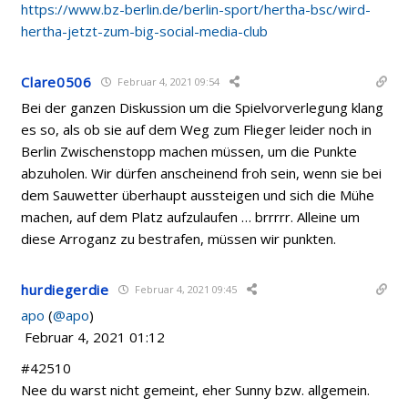
https://www.bz-berlin.de/berlin-sport/hertha-bsc/wird-
hertha-jetzt-zum-big-social-media-club
Clare0506
Februar 4, 2021 09:54
Bei der ganzen Diskussion um die Spielvorverlegung klang
es so, als ob sie auf dem Weg zum Flieger leider noch in
Berlin Zwischenstopp machen müssen, um die Punkte
abzuholen. Wir dürfen anscheinend froh sein, wenn sie bei
dem Sauwetter überhaupt aussteigen und sich die Mühe
machen, auf dem Platz aufzulaufen … brrrrr. Alleine um
diese Arroganz zu bestrafen, müssen wir punkten.
hurdiegerdie
Februar 4, 2021 09:45
apo
(
@apo
)
Februar 4, 2021 01:12
#42510
Nee du warst nicht gemeint, eher Sunny bzw. allgemein.