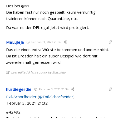
Lies bei @61 .
Die haben fast nur noch gespielt, kaum vernünftig
trainieren können nach Quarantäne, etc.
Da war es der DFL egal. Jetzt wird protegiert.
MaLuJeJa
Februar 3, 2021 21:36
Das die einen extra Würste bekommen und andere nicht.
Da ist Dresden halt ein super Beispiel wie dort mit
zweierlei maß gemessen wird.
Last edited 5 Jahre zuvor by MaLuJeJa
hurdiegerdie
Februar 3, 2021 21:34
Exil-Schorfheider
(
@Exil-Schorfheider
)
Februar 3, 2021 21:32
#42492