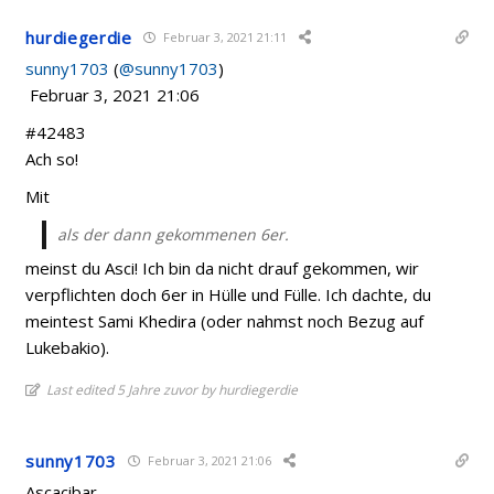
hurdiegerdie
Februar 3, 2021 21:11
sunny1703
(
@sunny1703
)
Februar 3, 2021 21:06
#42483
Ach so!
Mit
als der dann gekommenen 6er.
meinst du Asci! Ich bin da nicht drauf gekommen, wir
verpflichten doch 6er in Hülle und Fülle. Ich dachte, du
meintest Sami Khedira (oder nahmst noch Bezug auf
Lukebakio).
Last edited 5 Jahre zuvor by hurdiegerdie
sunny1703
Februar 3, 2021 21:06
Ascacibar