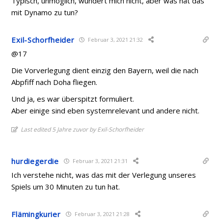
Typisch, unmöglich, wundert mich nicht, aber was hat das
mit Dynamo zu tun?
Exil-Schorfheider
Februar 3, 2021 21:32
@17
Die Vorverlegung dient einzig den Bayern, weil die nach
Abpfiff nach Doha fliegen.
Und ja, es war überspitzt formuliert.
Aber einige sind eben systemrelevant und andere nicht.
Last edited 5 Jahre zuvor by Exil-Schorfheider
hurdiegerdie
Februar 3, 2021 21:31
Ich verstehe nicht, was das mit der Verlegung unseres
Spiels um 30 Minuten zu tun hat.
Flämingkurier
Februar 3, 2021 21:28