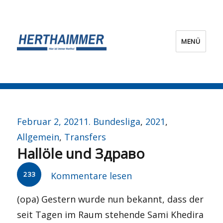
MENÜ
HERTHA?IMMER!
Veröffentlicht
Kategorien
Februar 2, 2021
1. Bundesliga
,
2021
,
am
Allgemein
,
Transfers
Hallöle und Здраво
233
Kommentare lesen
(opa) Gestern wurde nun bekannt, dass der
seit Tagen im Raum stehende Sami Khedira