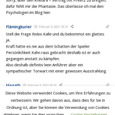
dafür fehlt mir die Phantasie. Das überlasse ich mal den
Psychologen im Blog hier.
Flämingkurier
Februar 3, 2021 18:15
Stell die Frage Rolex Kalle und du bekommst ein glattes
JA.
Kraft hätte es nie aus dem Schatten der Spieler
Persönlichkeit Kahn raus gebracht deshalb ist er auch
gegangen anstatt zu kämpfen.
Also deshalb definitiv kein Anführer aber ein
sympathischer Torwart mit einer gewissen Ausstrahlung.
Magath
Februar 3, 2021 18:10
@194
Diese Website verwendet Cookies, um Ihre Erfahrungen zu
Nun Herthapeter hat behauptet Preetz hätte sich auch an
verbessern. Wir gehen davon aus, dass dies für Sie in
die Dicken Fische wie Khedira rangewagt mit Kauf von
Ordnung ist, aber Sie können die Verwendung von Cookies
Kraft und Ibisevic.
ablehnen, wenn Sie dies wünschen.
Cookie Einstellungen