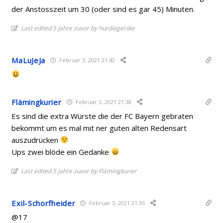
der Anstosszeit um 30 (oder sind es gar 45) Minuten.
Last edited 5 Jahre zuvor by hurdiegerdie
MaLuJeJa
Februar 3, 2021 21:42
Flämingkurier
Februar 3, 2021 21:38
Es sind die extra Würste die der FC Bayern gebraten
bekommt um es mal mit ner guten alten Redensart
auszudrücken
Ups zwei blöde ein Gedanke
Last edited 5 Jahre zuvor by Flämingkurier
Exil-Schorfheider
Februar 3, 2021 21:36
@17