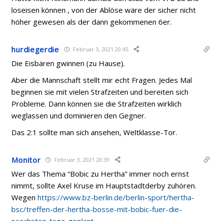
loseisen können , von der Ablöse wäre der sicher nicht
höher gewesen als der dann gekommenen 6er.
hurdiegerdie
Februar 3, 2021 20:45
Die Eisbären gwinnen (zu Hause).
Aber die Mannschaft stellt mir echt Fragen. Jedes Mal
beginnen sie mit vielen Strafzeiten und bereiten sich
Probleme. Dann können sie die Strafzeiten wirklich
weglassen und dominieren den Gegner.
Das 2:1 sollte man sich ansehen, Weltklasse-Tor.
Monitor
Februar 3, 2021 20:39
Wer das Thema “Bobic zu Hertha” immer noch ernst
nimmt, sollte Axel Kruse im Hauptstadtderby zuhören.
Wegen
https://www.bz-berlin.de/berlin-sport/hertha-
bsc/treffen-der-hertha-bosse-mit-bobic-fuer-die-
naechsten-tage-geplant