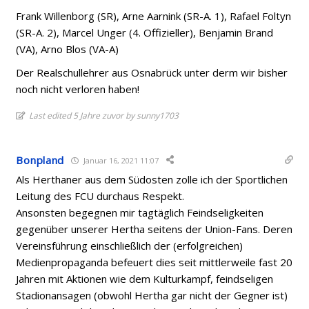
Frank Willenborg (SR), Arne Aarnink (SR-A. 1), Rafael Foltyn
(SR-A. 2), Marcel Unger (4. Offizieller), Benjamin Brand
(VA), Arno Blos (VA-A)
Der Realschullehrer aus Osnabrück unter derm wir bisher
noch nicht verloren haben!
Last edited 5 Jahre zuvor by sunny1703
Bonpland
Januar 16, 2021 11:07
Als Herthaner aus dem Südosten zolle ich der Sportlichen
Leitung des FCU durchaus Respekt.
Ansonsten begegnen mir tagtäglich Feindseligkeiten
gegenüber unserer Hertha seitens der Union-Fans. Deren
Vereinsführung einschließlich der (erfolgreichen)
Medienpropaganda befeuert dies seit mittlerweile fast 20
Jahren mit Aktionen wie dem Kulturkampf, feindseligen
Stadionansagen (obwohl Hertha gar nicht der Gegner ist)