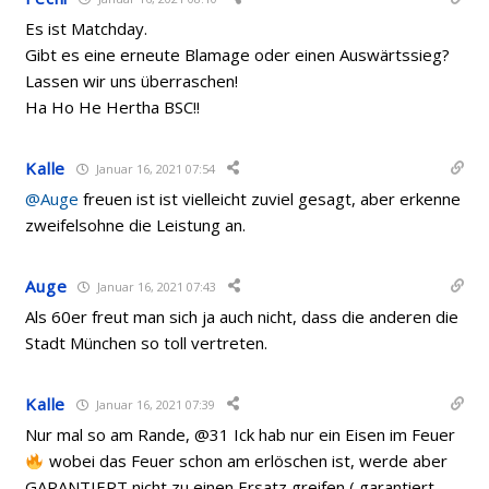
Es ist Matchday.
Gibt es eine erneute Blamage oder einen Auswärtssieg?
Lassen wir uns überraschen!
Ha Ho He Hertha BSC!!
Kalle
Januar 16, 2021 07:54
@Auge
freuen ist ist vielleicht zuviel gesagt, aber erkenne
zweifelsohne die Leistung an.
Auge
Januar 16, 2021 07:43
Als 60er freut man sich ja auch nicht, dass die anderen die
Stadt München so toll vertreten.
Kalle
Januar 16, 2021 07:39
Nur mal so am Rande, @31 Ick hab nur ein Eisen im Feuer
wobei das Feuer schon am erlöschen ist, werde aber
GARANTIERT nicht zu einen Ersatz greifen ( garantiert