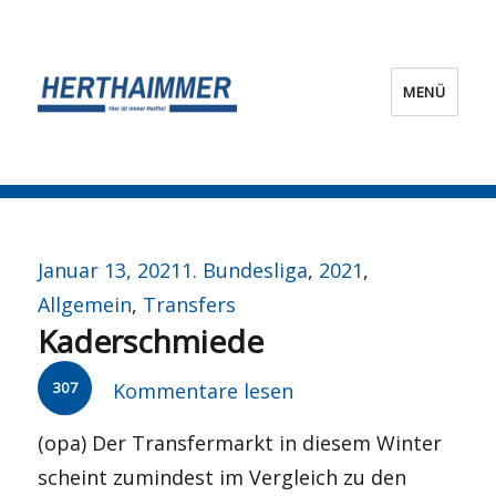
MENÜ
HERTHA?IMMER!
Veröffentlicht
Kategorien
Januar 13, 2021
1. Bundesliga
,
2021
,
am
Allgemein
,
Transfers
Kaderschmiede
307
Kommentare lesen
(opa) Der Transfermarkt in diesem Winter
scheint zumindest im Vergleich zu den