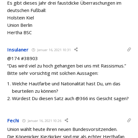
Es gibt dieses Jahr drei faustdicke Überraschungen im
deutschen Fußball:
Holstein Kiel
Union Berlin
Hertha BSC
Insulaner
Januar 16, 2021 10:31
@174 #38903
“Das wird viel zu hoch gehangen bei uns mit Rassismus.”
Bitte sehr vorsichtig mit solchen Aussagen:
Welche Hautfarbe und Nationalität hast Du, um das
beurteilen zu können?
Würdest Du diesen Satz auch @366 ins Gesicht sagen?
Fechi
Januar 16, 2021 10:26
Union wählt heute ihren neuen Bundesvorsitzenden.
Die Köpenicker Kiezkicker sind mir als echter Herthafan