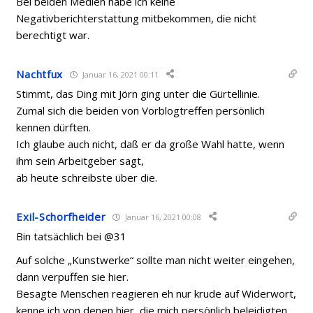
Bei beiden Medien habe ich keine
Negativberichterstattung mitbekommen, die nicht
berechtigt war.
Nachtfux
Januar 16, 2021 00:11
Stimmt, das Ding mit Jörn ging unter die Gürtellinie.
Zumal sich die beiden von Vorblogtreffen persönlich
kennen dürften.
Ich glaube auch nicht, daß er da große Wahl hatte, wenn
ihm sein Arbeitgeber sagt,
ab heute schreibste über die.
Exil-Schorfheider
Januar 16, 2021 00:08
Bin tatsächlich bei @31
Auf solche „Kunstwerke“ sollte man nicht weiter eingehen,
dann verpuffen sie hier.
Besagte Menschen reagieren eh nur krude auf Widerwort,
kenne ich von denen hier, die mich persönlich beleidigten,