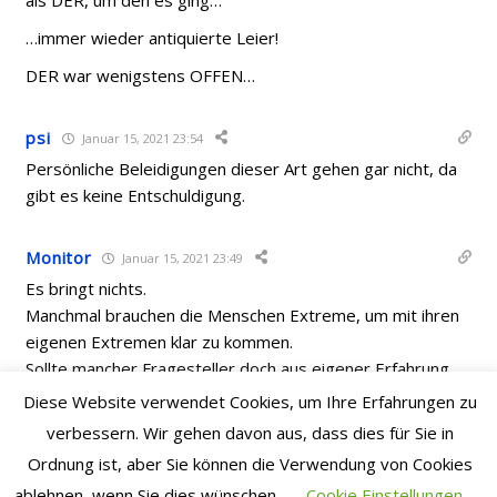
als DER, um den es ging…
…immer wieder antiquierte Leier!
DER war wenigstens OFFEN…
psi
Januar 15, 2021 23:54
Persönliche Beleidigungen dieser Art gehen gar nicht, da
gibt es keine Entschuldigung.
Monitor
Januar 15, 2021 23:49
Es bringt nichts.
Manchmal brauchen die Menschen Extreme, um mit ihren
eigenen Extremen klar zu kommen.
Sollte mancher Fragesteller doch aus eigener Erfahrung
wissen.
Diese Website verwendet Cookies, um Ihre Erfahrungen zu
verbessern. Wir gehen davon aus, dass dies für Sie in
Ursula
Januar 15, 2021 23:46
Ordnung ist, aber Sie können die Verwendung von Cookies
…warum nicht…???
ablehnen, wenn Sie dies wünschen.
Cookie Einstellungen