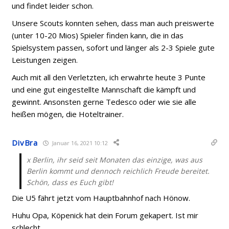
und findet leider schon.
Unsere Scouts konnten sehen, dass man auch preiswerte
(unter 10-20 Mios) Spieler finden kann, die in das
Spielsystem passen, sofort und länger als 2-3 Spiele gute
Leistungen zeigen.
Auch mit all den Verletzten, ich erwahrte heute 3 Punte
und eine gut eingestellte Mannschaft die kämpft und
gewinnt. Ansonsten gerne Tedesco oder wie sie alle
heißen mögen, die Hoteltrainer.
DivBra
Januar 16, 2021 10:12
x Berlin, ihr seid seit Monaten das einzige, was aus
Berlin kommt und dennoch reichlich Freude bereitet.
Schön, dass es Euch gibt!
Die U5 fährt jetzt vom Hauptbahnhof nach Hönow.
Huhu Opa, Köpenick hat dein Forum gekapert. Ist mir
schlecht.