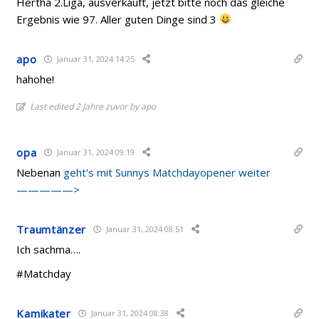
Hertha 2.Liga, ausverkauft, jetzt bitte noch das gleiche
Ergebnis wie 97. Aller guten Dinge sind 3
apo
Januar 31, 2024 14:25
hahohe!
Last edited 2 Jahre zuvor by apo
opa
Januar 31, 2024 09:19
Nebenan
geht’s mit Sunnys Matchdayopener weiter
—————>
Traumtänzer
Januar 31, 2024 08:51
Ich sachma….
#Matchday
Kamikater
Januar 31, 2024 08:38