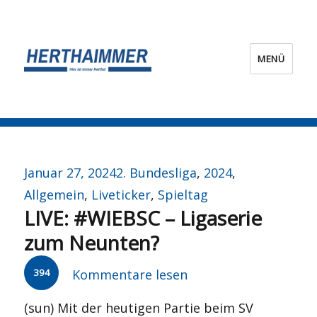
MENÜ
HERTHA?IMMER!
Veröffentlicht
Kategorien
Januar 27, 2024
2. Bundesliga
,
2024
,
am
Allgemein
,
Liveticker
,
Spieltag
LIVE: #WIEBSC – Ligaserie
zum Neunten?
394
Kommentare lesen
(sun) Mit der heutigen Partie beim SV