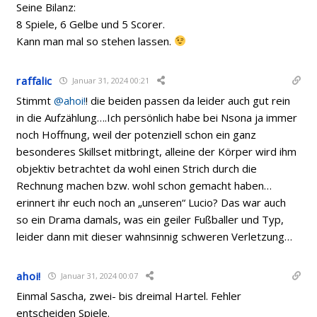
Seine Bilanz:
8 Spiele, 6 Gelbe und 5 Scorer.
Kann man mal so stehen lassen.
raffalic
Januar 31, 2024 00:21
Stimmt
@ahoi!
! die beiden passen da leider auch gut rein
in die Aufzählung….Ich persönlich habe bei Nsona ja immer
noch Hoffnung, weil der potenziell schon ein ganz
besonderes Skillset mitbringt, alleine der Körper wird ihm
objektiv betrachtet da wohl einen Strich durch die
Rechnung machen bzw. wohl schon gemacht haben…
erinnert ihr euch noch an „unseren“ Lucio? Das war auch
so ein Drama damals, was ein geiler Fußballer und Typ,
leider dann mit dieser wahnsinnig schweren Verletzung…
ahoi!
Januar 31, 2024 00:07
Einmal Sascha, zwei- bis dreimal Hartel. Fehler
entscheiden Spiele.