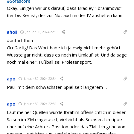
#Sofascore
Okay. Einigen wir uns darauf, dass Bradley “Ibrahimovic”
6er bis 8er ist, der zur Not auch in der IV aushelfen kann
ahoi!
Januar 30, 2024 22:35
#
autochthon
Großartig! Das Wort habe ich ja ewig nicht mehr gehört.
Wusste gar nicht, dass es noch im Umlauf ist. Und da sage
noch mal einer, Fußball sei Proletensport.
apo
Januar 30, 2024 22:34
Pauli mit dem schwächsten Spiel seit längerem- .
apo
Januar 30, 2024 22:31
Laut meiner Quellen wurde Ibrahim offensichtlich in dieser
Saison im ZM eingesetzt, vielleicht als Sechser. Ich tippe
eher auf eine Achter- Position oder das ZM . Ich gehe von
dessen Heat Map aus- und die hat nicht entfernt das