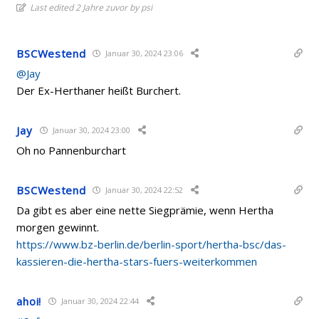
Last edited 2 Jahre zuvor by psi
BSCWestend
Januar 30, 2024 23:06
@Jay
Der Ex-Herthaner heißt Burchert.
Jay
Januar 30, 2024 23:00
Oh no Pannenburchart
BSCWestend
Januar 30, 2024 22:52
Da gibt es aber eine nette Siegprämie, wenn Hertha
morgen gewinnt.
https://www.bz-berlin.de/berlin-sport/hertha-bsc/das-
kassieren-die-hertha-stars-fuers-weiterkommen
ahoi!
Januar 30, 2024 22:44