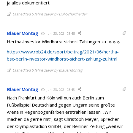
ja alles dokumentiert.
Last edited 5 Jahre zuvor by Exil-Schorfheider
BlauerMontag
Juni 23, 2021 08:45
Hertha-Investor Windhorst sichert Zahlungen zu. ☼☼☼
https://www.rbb24.de/sport/beitrag/2021/06/hertha-
bsc-berlin-investor-windhorst-sichert-zahlung-zu.html
Last edited 5 Jahre zuvor by BlauerMontag
BlauerMontag
Juni 23, 2021 08:43
Nach Frankfurt und Köln will nun auch Berlin zum
Fußballspiel Deutschland gegen Ungarn seine größte
Arena in Regenbogenfarben erstrahlen lassen. „Wir
machen da gerne mit“, sagt Christoph Meyer, Sprecher
der Olympiastadion GmbH, der Berliner Zeitung „weil wir