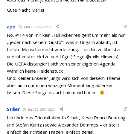
Gute Nacht Marie!
apo
Juni 22, 2021 22:08
Nö, @14 von mir kein „Full Acker!“es geht um mehr als nur
„ jeder nach seinem Gusto“.. was in Ungarn abläuft, ist
tiefste Menschenrechtsverletzung. – bis hin zu übelster
und infamster Hetze und Lüge.( Siege @exils Hinweis).
Die UEFA distanziert sich von seiner eigenen Agenda.
Wahrlich keine Heldenstück
Und: Keiner unserer Jungs wird sich von diesem Thema
aber auch nur einen winzigen Moment lang ablenken
lassen. Diese Sorge braucht niemand haben..
Stiller
Juni 22, 2021 22:04
Ich finde das Trio mit Almuth Schult, Kevin Prince Boateng
und Stefan Kuntz (sowie Alexander Bommes – er stellt
einfach die richtigen Fragen) einfach genial.