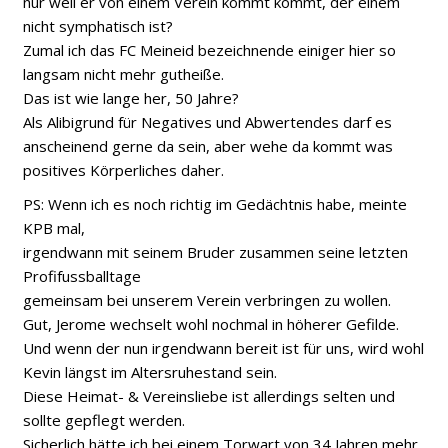
nur weil er von einem Verein kommt kommt, der einem
nicht symphatisch ist?
Zumal ich das FC Meineid bezeichnende einiger hier so
langsam nicht mehr gutheiße.
Das ist wie lange her, 50 Jahre?
Als Alibigrund für Negatives und Abwertendes darf es
anscheinend gerne da sein, aber wehe da kommt was
positives Körperliches daher.
PS: Wenn ich es noch richtig im Gedächtnis habe, meinte
KPB mal,
irgendwann mit seinem Bruder zusammen seine letzten
Profifussballtage
gemeinsam bei unserem Verein verbringen zu wollen.
Gut, Jerome wechselt wohl nochmal in höherer Gefilde.
Und wenn der nun irgendwann bereit ist für uns, wird wohl
Kevin längst im Altersruhestand sein.
Diese Heimat- & Vereinsliebe ist allerdings selten und
sollte gepflegt werden.
Sicherlich hätte ich bei einem Torwart von 34 Jahren mehr