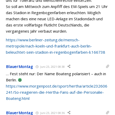
uns für Toleranz und Menschenrechte einsetzen.“
So soll am Mittwoch zum Anpfiff des EM-Spiels um 21 Uhr
das Stadion in Regenbogenfarben erleuchten. Möglich
machen dies eine neue LED-Anlage im Stadiondach und
das erste vollfarbige Flutlicht Deutschlands, die
vergangenes Jahr verbaut wurden.
https://www.berliner-zeitung.de/mensch-
metropole/nach-koeln-und-frankfurt-auch-berlin-
beleuchtet-sein-stadion-in-regenbogenfarben-li.166738
BlauerMontag
Juni 23, 2021 08:38
… Fest steht nur: Der Name Boateng polarisiert – auch in
Berlin.
https://www.morgenpost.de/sport/hertha/article232606
241/So-reagieren-die-Hertha-Fans-auf-die-Personalie-
Boateng.html
BlauerMontag
Juni 23, 2021 08:36