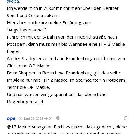
@opa
,
Ich werde mich in Zukunft nicht mehr über den Berliner
Senat und Corona äußern.
Hier aber noch kurz meine Erklärung zum
“Angsthasensenat”.
Fahre ich mit der S-Bahn von der Friedrichstraße nach
Potsdam, dann muss man bis Wannsee eine FFP 2 Maske
tragen.
Ab der Stadtgrenze im Land Brandenburg reicht dann zum
Glück eine OP-Maske.
Beim Shoppen in Berlin bzw. Brandenburg gilt das selbe.
Im Alexa nur mit FFP 2 Maske, im Sterncenter in Potsdam
reicht die OP-Maske.
Und nun warten wir gespannt auf das abendliche
Regenbogenspiel.
opa
Juni 23, 2021 09:54
@17 Meine Ansage an Fechi war nicht dazu gedacht, diese
zur Diskussion zu stellen. Es war und ist bei ihm (und ein