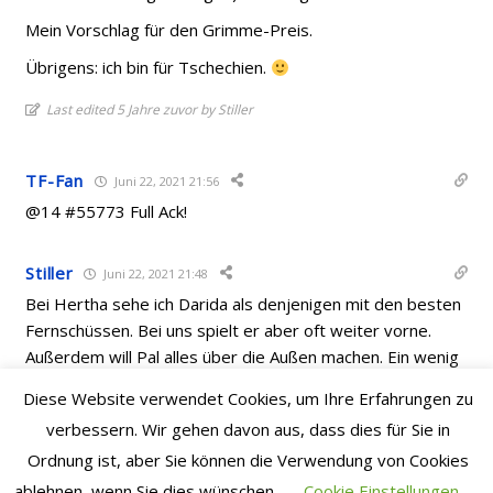
Mein Vorschlag für den Grimme-Preis.
Übrigens: ich bin für Tschechien.
Last edited 5 Jahre zuvor by Stiller
TF-Fan
Juni 22, 2021 21:56
@14 #55773 Full Ack!
Stiller
Juni 22, 2021 21:48
Bei Hertha sehe ich Darida als denjenigen mit den besten
Fernschüssen. Bei uns spielt er aber oft weiter vorne.
Außerdem will Pal alles über die Außen machen. Ein wenig
mehr Packing täte dem Hertha-Spiel aber auch gut.
Diese Website verwendet Cookies, um Ihre Erfahrungen zu
Vielleicht kommt’s ja mit dem Prince.
verbessern. Wir gehen davon aus, dass dies für Sie in
Last edited 5 Jahre zuvor by Stiller
Ordnung ist, aber Sie können die Verwendung von Cookies
ablehnen, wenn Sie dies wünschen.
Cookie Einstellungen