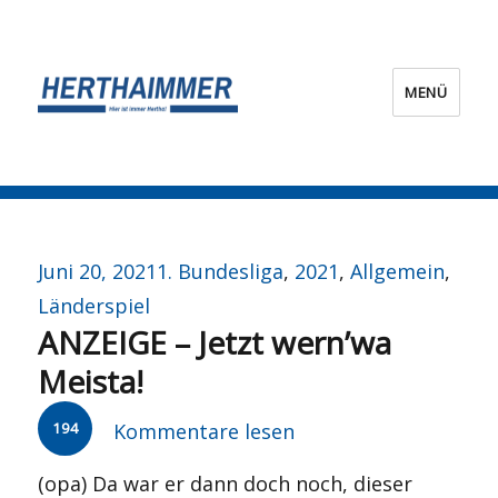
MENÜ
HERTHA?IMMER!
Veröffentlicht
Kategorien
Juni 20, 2021
1. Bundesliga
,
2021
,
Allgemein
,
am
Länderspiel
ANZEIGE – Jetzt wern’wa
Meista!
194
Kommentare lesen
(opa) Da war er dann doch noch, dieser