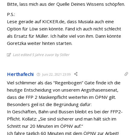
Bitte, lass mich aus der Quelle Deines Wissens schöpfen.
P.S.:
Lese gerade auf KICKER.de, dass Musiala auch eine
Option für Löw sein könnte. Fänd ich auch nicht schlecht
als Ersatz für Müller. Ich halte viel von ihm. Dann könnte
Goretzka weiter hinten starten.
Last edited 5 Jahre zuvor by Stiller
Herthafechi
Juni 22, 2021 23:09
Viel schlimmer als das “Regenbogen” Gate finde ich die
heutige Entscheidung von unserem Angsthasensenat,
dass die FFP 2 Maskenpflicht weiterhin im ÖPNV gilt.
Besonders geil ist die Begründung dafür:
In Geschäften, Bahn und Bussen bleibt es bei der FFP2-
Pflicht. Kollatz: „Sie sind sicherer und man hält sich im
Schnitt nur 20 Minuten im ÖPNV auf.“
Ich fahre täglich 60 Minuten mit dem ÖPNV zur Arbeit!