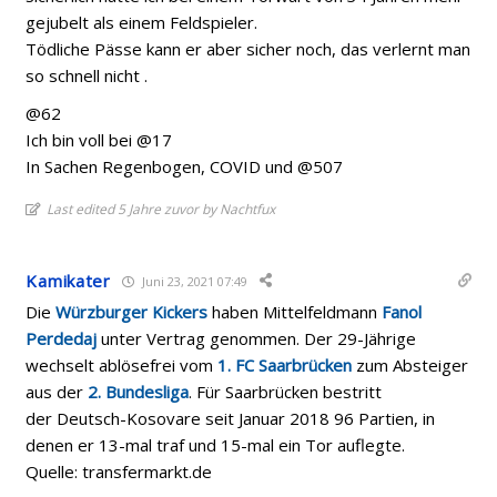
gejubelt als einem Feldspieler.
Tödliche Pässe kann er aber sicher noch, das verlernt man
so schnell nicht .
@62
Ich bin voll bei @17
In Sachen Regenbogen, COVID und @507
Last edited 5 Jahre zuvor by Nachtfux
Kamikater
Juni 23, 2021 07:49
Die
Würzburger Kickers
haben Mittelfeldmann
Fanol
Perdedaj
unter Vertrag genommen. Der 29-Jährige
wechselt ablösefrei vom
1. FC Saarbrücken
zum Absteiger
aus der
2. Bundesliga
. Für Saarbrücken bestritt
der Deutsch-Kosovare seit Januar 2018 96 Partien, in
denen er 13-mal traf und 15-mal ein Tor auflegte.
Quelle: transfermarkt.de