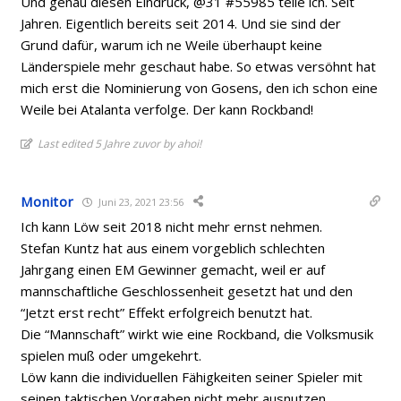
Und genau diesen Eindruck, @31 #55985 teile ich. Seit
Jahren. Eigentlich bereits seit 2014. Und sie sind der
Grund dafür, warum ich ne Weile überhaupt keine
Länderspiele mehr geschaut habe. So etwas versöhnt hat
mich erst die Nominierung von Gosens, den ich schon eine
Weile bei Atalanta verfolge. Der kann Rockband!
Last edited 5 Jahre zuvor by ahoi!
Monitor
Juni 23, 2021 23:56
Ich kann Löw seit 2018 nicht mehr ernst nehmen.
Stefan Kuntz hat aus einem vorgeblich schlechten
Jahrgang einen EM Gewinner gemacht, weil er auf
mannschaftliche Geschlossenheit gesetzt hat und den
“Jetzt erst recht” Effekt erfolgreich benutzt hat.
Die “Mannschaft” wirkt wie eine Rockband, die Volksmusik
spielen muß oder umgekehrt.
Löw kann die individuellen Fähigkeiten seiner Spieler mit
seinen taktischen Vorgaben nicht mehr ausnutzen,