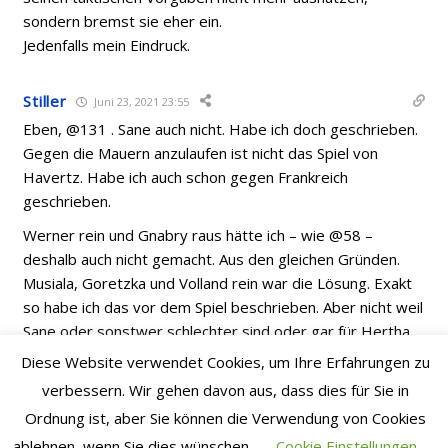
sondern bremst sie eher ein.
Jedenfalls mein Eindruck.
Stiller
Juni 23, 2021 23:55
Eben, @131 . Sane auch nicht. Habe ich doch geschrieben.
Gegen die Mauern anzulaufen ist nicht das Spiel von
Havertz. Habe ich auch schon gegen Frankreich
geschrieben.
Werner rein und Gnabry raus hätte ich – wie @58 –
deshalb auch nicht gemacht. Aus den gleichen Gründen.
Musiala, Goretzka und Volland rein war die Lösung. Exakt
so habe ich das vor dem Spiel beschrieben. Aber nicht weil
Sane oder sonstwer schlechter sind oder gar für Hertha
Ecken schießen sollten.
Diese Website verwendet Cookies, um Ihre Erfahrungen zu
Abgesehen davon glaube ich nicht, dass wir den in der
verbessern. Wir gehen davon aus, dass dies für Sie in
nächsten Saison bezahlen könnten.
Ordnung ist, aber Sie können die Verwendung von Cookies
ablehnen, wenn Sie dies wünschen.
Cookie Einstellungen
P.S.: Sehe gerade Lienen bei Lanz, bin seiner Meinung.