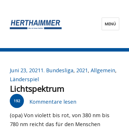
MENÜ
HERTHA?IMMER!
Veröffentlicht
Kategorien
Juni 23, 2021
1. Bundesliga
,
2021
,
Allgemein
,
am
Länderspiel
Lichtspektrum
192
Kommentare lesen
(opa) Von violett bis rot, von 380 nm bis
780 nm reicht das für den Menschen