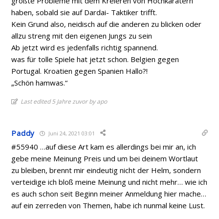
größte Probleme mit dem Kreieren von Hochkarätern
haben, sobald sie auf Dardai- Taktiker trifft.
Kein Grund also, neidisch auf die anderen zu blicken oder
allzu streng mit den eigenen Jungs zu sein
Ab jetzt wird es jedenfalls richtig spannend.
was für tolle Spiele hat jetzt schon. Belgien gegen
Portugal. Kroatien gegen Spanien Hallo?!
„Schön hamwas.“
Last edited 5 Jahre zuvor by apo
Paddy
Juni 24, 2021 03:01
#55940 …auf diese Art kam es allerdings bei mir an, ich
gebe meine Meinung Preis und um bei deinem Wortlaut
zu bleiben, brennt mir eindeutig nicht der Helm, sondern
verteidige ich bloß meine Meinung und nicht mehr… wie ich
es auch schon seit Beginn meiner Anmeldung hier mache…
auf ein zerreden von Themen, habe ich nunmal keine Lust.